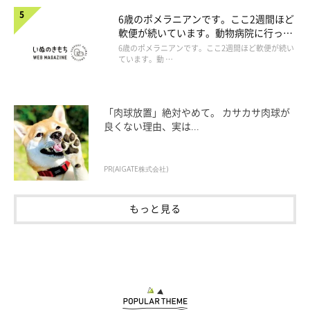
6歳のポメラニアンです。ここ2週間ほど
軟便が続いています。動物病院に行った
ほうがよいですか。
6歳のポメラニアンです。ここ2週間ほど軟便が続い
ています。動 …
「肉球放置」絶対やめて。 カサカサ肉球が
良くない理由、実は...
PR(AIGATE株式会社)
もっと見る