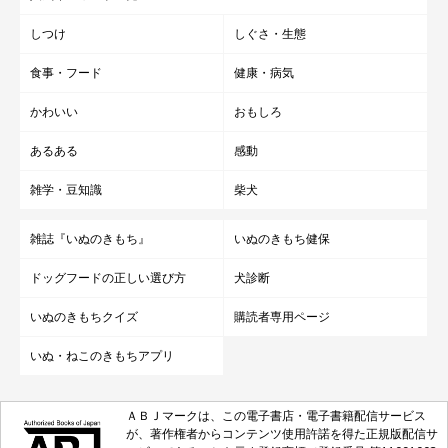
しつけ
しぐさ・生態
食事・フード
健康・病気
かわいい
おもしろ
あるある
感動
雑学・豆知識
柴犬
雑誌『いぬのきもち』
いぬのきもち健保
ドッグフードの正しい選び方
犬診断
いぬのきもちクイズ
購読者専用ページ
いぬ・ねこのきもちアプリ
ＡＢＪマークは、この電子書店・電子書籍配信サービス
が、著作権者からコンテンツ使用許諾を得た正規版配信サ