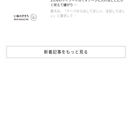
3カ月のトイプードルですケージに入れるととにか
く吠えて嫌がり …
愛犬は、「ケージから出してほしい、注目してほし
い」と要求して …
新着記事をもっと見る