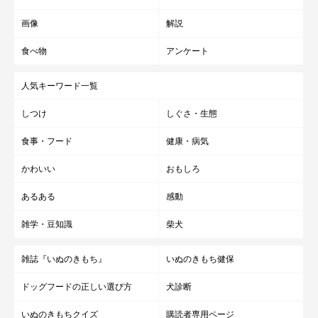
画像
解説
食べ物
アンケート
人気キーワード一覧
しつけ
しぐさ・生態
食事・フード
健康・病気
かわいい
おもしろ
あるある
感動
雑学・豆知識
柴犬
雑誌『いぬのきもち』
いぬのきもち健保
ドッグフードの正しい選び方
犬診断
いぬのきもちクイズ
購読者専用ページ