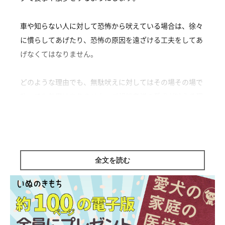
車や知らない人に対して恐怖から吠えている場合は、徐々
に慣らしてあげたり、恐怖の原因を遠ざける工夫をしてあ
げなくてはなりません。
どのような理由でも、無駄吠えに対してはその場その場で
叱っても効果はありません。ご相談者様の愛犬が吠える理
由を探り、取り除いていけるように、家族で話し合ってみ
てくださいね。
ミックス|♀|1歳10カ月
全文を読む
監修／いぬのきもち相談室 担当獣医師