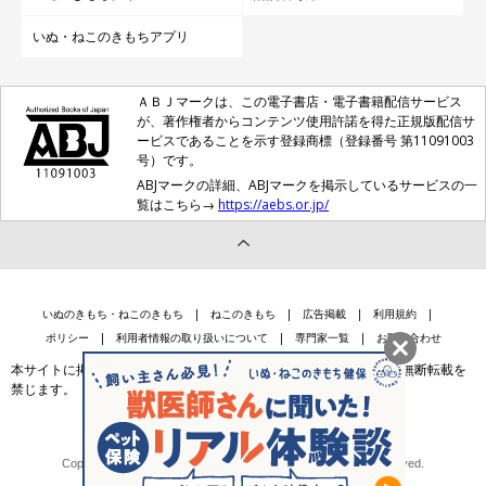
いぬ・ねこのきもちアプリ
ＡＢＪマークは、この電子書店・電子書籍配信サービス
が、著作権者からコンテンツ使用許諾を得た正規版配信サ
ービスであることを示す登録商標（登録番号 第11091003
号）です。
ABJマークの詳細、ABJマークを掲示しているサービスの一
覧はこちら→
https://aebs.or.jp/
いぬのきもち・ねこのきもち
ねこのきもち
広告掲載
利用規約
ポリシー
利用者情報の取り扱いについて
専門家一覧
お問い合わせ
本サイトに掲載されている記事・写真・イラスト等のコンテンツの無断転載を
禁じます。
会社案内
個人情報保護法に基づく公表事項等
Copyright © Benesse Style Care Group Co.,Ltd. All Rights Reserved.