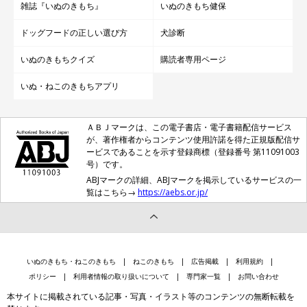
雑誌『いぬのきもち』
いぬのきもち健保
ドッグフードの正しい選び方
犬診断
いぬのきもちクイズ
購読者専用ページ
いぬ・ねこのきもちアプリ
ＡＢＪマークは、この電子書店・電子書籍配信サービス
が、著作権者からコンテンツ使用許諾を得た正規版配信サ
ービスであることを示す登録商標（登録番号 第11091003
号）です。
ABJマークの詳細、ABJマークを掲示しているサービスの一
覧はこちら→
https://aebs.or.jp/
いぬのきもち・ねこのきもち
ねこのきもち
広告掲載
利用規約
ポリシー
利用者情報の取り扱いについて
専門家一覧
お問い合わせ
本サイトに掲載されている記事・写真・イラスト等のコンテンツの無断転載を