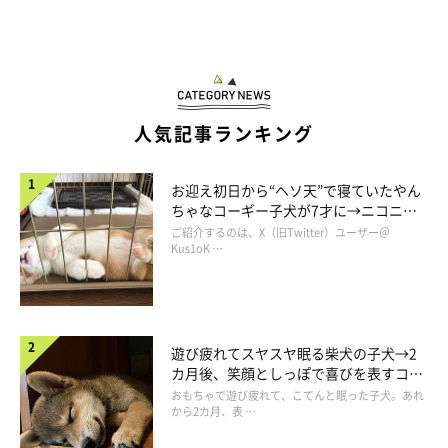
人気記事ランキング
お迎え初日から“ヘソ天”で寝ていたやん
ちゃなコーギー子犬が7才に→ニコニ
コ“コーギースマイル”が魅力のコに成
ご紹介するのは、X（旧Twitter）ユーザー＠
長！
Kus1oK …
遊び疲れてスヤスヤ眠る柴犬の子犬→2
カ月後、笑顔としっぽで喜びを表すコに
成長！
おもちゃで遊び疲れて、こてんと眠った子犬。あれ
から2カ月、表 …