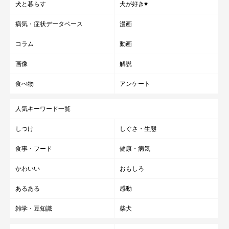
犬と暮らす
犬が好き♥
病気・症状データベース
漫画
コラム
動画
画像
解説
食べ物
アンケート
人気キーワード一覧
しつけ
しぐさ・生態
食事・フード
健康・病気
かわいい
おもしろ
あるある
感動
雑学・豆知識
柴犬