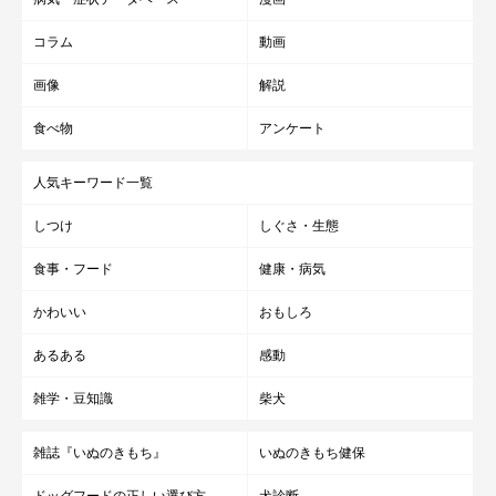
コラム
動画
画像
解説
食べ物
アンケート
人気キーワード一覧
しつけ
しぐさ・生態
食事・フード
健康・病気
かわいい
おもしろ
あるある
感動
雑学・豆知識
柴犬
雑誌『いぬのきもち』
いぬのきもち健保
ドッグフードの正しい選び方
犬診断