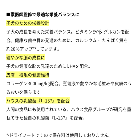
■獣医師監修で最適な栄養バランスに
子犬のための栄養設計
子犬の成長を考えた栄養バランス。ビタミンEやβ-グルカンを配
合。健康な歯や骨の発達のために、カルシウム・ たんぱく質を
約20％アップ*³しています。
健やかな脳の成長に
子犬の健康な脳の発達のためにDHAを配合。
皮膚・被毛の健康維持
コラーゲン3000mg/kg配合。 健康で艶やかな毛並みや皮膚のう
るおいを保ちます。
ハウスの乳酸菌『L-137』を配合
人間の食品にも使用されている、ハウス食品グループが研究を重
ねてきた独自の乳酸菌『L-137』を配合。
*²ドライフードですので保存料は使用しておりません。