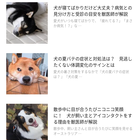
犬が寝てばかりだけど大丈夫？病気との
見分け方と受診の目安を獣医師が解説
愛犬がいつも寝てばかりで、「疲れてる？」「まさ
か病気！？」な …
犬の夏バテの症状と対処法は？ 見逃し
たくない体調変化のサインとは
愛犬の暑さ対策をするなかで『犬の夏バテの症状
は？ 』『犬の夏 …
散歩中に目が合うたびニコニコ笑顔
に！ 犬が飼い主とアイコンタクトをす
る理由を獣医師が解説
散歩中、飼い主さんと目が合うたびに笑顔を見せる
オーストラリア …