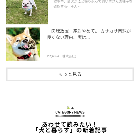
なぜ？
散歩中、愛犬がふと振り返って飼い主さんの様子を
確認する…そん …
「肉球放置」絶対やめて。 カサカサ肉球が
良くない理由、実は...
PR(AIGATE株式会社)
もっと見る
あわせて読みたい！
「犬と暮らす」の新着記事