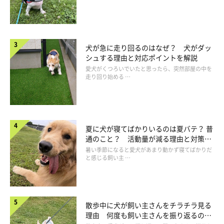
犬が急に走り回るのはなぜ？ 犬がダッ
シュする理由と対応ポイントを解説
愛犬がくつろいでいたと思ったら、突然部屋の中を
走り回り始める …
夏に犬が寝てばかりいるのは夏バテ？ 普
通のこと？ 活動量が減る理由と対策と
は
暑い季節になると愛犬があまり動かず寝てばかりだ
と感じる飼い主 …
散歩中に犬が飼い主さんをチラチラ見る
理由 何度も飼い主さんを振り返るのは