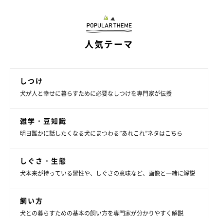
人気テーマ
しつけ
犬が人と幸せに暮らすために必要なしつけを専門家が伝授
雑学・豆知識
明日誰かに話したくなる犬にまつわる”あれこれ”ネタはこちら
イラスト／わかばやしたえこ
しぐさ・生態
犬本来が持っている習性や、しぐさの意味など、画像と一緒に解説
夜、トイレに行こうとベッドから下りて歩いたところ、何
か生温かいものを踏んだ感触が。愛犬のウンチでした。あ
わてましたが、夜中なので静かに足裏を洗ったあとに床掃
飼い方
除。おかげですっかり目が覚めてしまいました。愛犬自身
犬との暮らすための基本の飼い方を専門家が分かりやすく解説