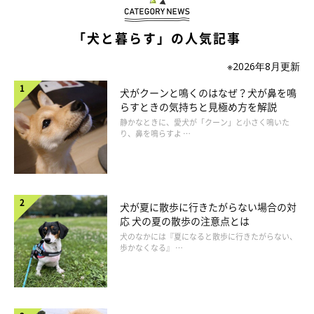
ようです。来た道を戻ったところ、道の真ん中に落ちてい
るのを発見！ 無事回収できました。（M.S.さん）
「犬と暮らす」の人気記事
※2026年8月更新
【藤本先生のひと言アドバイス】
犬がクーンと鳴くのはなぜ？犬が鼻を鳴
「予備のウンチ袋を、リードに１、2枚結びつけておくと安心で
らすときの気持ちと見極め方を解説
す」
静かなときに、愛犬が「クーン」と小さく鳴いた
り、鼻を鳴らすよ …
犬が夏に散歩に行きたがらない場合の対
応 犬の夏の散歩の注意点とは
犬のなかには『夏になると散歩に行きたがらない、
歩かなくなる』 …