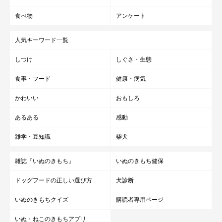
食べ物
アンケート
人気キーワード一覧
しつけ
しぐさ・生態
食事・フード
健康・病気
かわいい
おもしろ
あるある
感動
雑学・豆知識
柴犬
雑誌『いぬのきもち』
いぬのきもち健保
ドッグフードの正しい選び方
犬診断
いぬのきもちクイズ
購読者専用ページ
いぬ・ねこのきもちアプリ