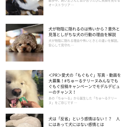
散歩中、飼い主さんと目が合うたびに笑顔を見せる
オーストラリア …
【藤本先生からのひと言アドバイス】
「散歩の途中、ウンチの体勢になったら下にちり紙やトイレット
ペーパーを敷いて。たとえ下痢でも回収しやすくなります」
犬が物陰に隠れるのは怖いから？意外と
見落としがちな犬の行動の理由を解説
犬が物陰に隠れる理由や怖いときとの違いを解説。
安心して見守れ …
＜PR＞愛犬の「もぐもぐ」写真・動画を
大募集！#ちゅーるテリーヌみんなでも
ぐもぐ投稿キャンペーンでモデルデビュ
ーのチャンス！
あの「ちゅ～る」から誕生した「ちゅ～るテリー
ヌ」をご存じです …
イラスト／わかばやしたえこ
犬は「反省」という感情はない！？ 人
にはあって犬にはない感情とは