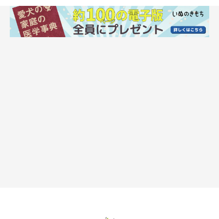
所用で近所から自宅まで大悟と歩いたときのこと。その日
はすでにウンチをしていたので大丈夫だろうと何も持たず
にいたら、まさかのウンチ……。しかたなく、お気に入り
のハンカチで包んで持ち帰りました。（S.S.さん）
散歩バッグには、いつも多めにウンチ袋を入れておくので
すが、その日に限って一枚も入っておらず……。思いつい
たのは「靴下」。数日前にいぬ友達と「もし袋がなかった
ら靴下で拾うしかないね」などと冗談で話していたのです
が、まさかそれが現実になるとは。（Yさん）
近所を軽く歩くつもりで愛犬と散歩に出た夫。するとすぐ
に「ウンチしちゃったから、袋を持ってきて」と電話が。
すぐ帰るつもりだったので手ぶらで出てしまったよう。私
が到着するまでの間、他人が踏まないように、ウンチをま
たいで待っていました（笑）。（M.T.さん）
わが家の場合は「ウンチを入れた袋」を散歩中どこかに落
としてピンチに。知らぬうちにバッグから落ちてしまった