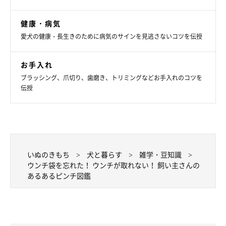
はぐっすり寝ていましたが……。（N.W.さん）
健康・病気
愛犬の健康・長生きのために病気のサインを見逃さないコツを伝授
【藤本先生からのひと言アドバイス】
「そそうの後始末をするときは、犬を叱ったりせず淡々と進めま
お手入れ
ブラッシング、爪切り、歯磨き、トリミングなどお手入れのコツを
しょう！」
伝授
いかがでしたか？ 犬飼いさんなら、一度は経験したことがある
のでは？ ピンチの際は藤本先生のアドバイスをぜひ役立ててく
ださいね。
いぬのきもち
犬と暮らす
雑学・豆知識
ウンチ袋を忘れた！ ウンチが取れない！ 飼い主さんの
お話を伺った先生／英国APDT認定ペットドッグトレーナー。獣
あるあるピンチ図鑑
医師。藤本聖香先生
参考／「いぬのきもち」2024年5月号『飼い主さんのあるあるピ
ンチ図鑑』
イラスト／わかばやしたえこ