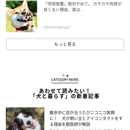
「肉球放置」絶対やめて。 カサカサ肉球が
良くない理由、実は...
PR(AIGATE株式会社)
イラスト／わかばやしたえこ
もっと見る
犬連れOKの芝生広場でくつろいでいたときのこと。ふだ
んは排泄前にしそうなしぐさをするのですが、その日はな
んの前ぶれもなく突然その場でウンチ。ゆるめのウンチだ
ったのでなかなか汚れが取れず、一部の草をむしりつつそ
の場を掃除しました。（M.Y.さん）
散歩中、あと少しで自宅という場所で突然の下痢。ペーパ
あわせて読みたい！
「犬と暮らす」の新着記事
ーで拭き取れるだけ拭き取って、残っていた手持ちの水で
流したのですが、汚れが広範囲で取りきれずピンチに！
急いで帰宅し、バケツに水をくんで現場に戻り汚れを流し
散歩中に目が合うたびニコニコ笑顔
ました。（Y.K.さん）
に！ 犬が飼い主とアイコンタクトをす
る理由を獣医師が解説