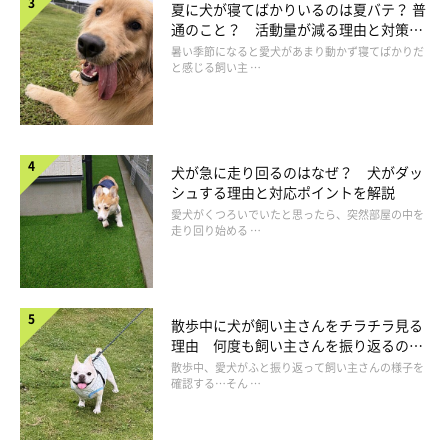
夏に犬が寝てばかりいるのは夏バテ？ 普
通のこと？ 活動量が減る理由と対策と
は
暑い季節になると愛犬があまり動かず寝てばかりだ
と感じる飼い主 …
道路や地面にした下痢が取れない！
犬が急に走り回るのはなぜ？ 犬がダッ
シュする理由と対応ポイントを解説
なぜか犬は散歩中に限って下痢をすることが。場所が場所だと、
愛犬がくつろいでいたと思ったら、突然部屋の中を
道路の凸凹や草の間にウンチが入りこみ、きれいに取れないこと
走り回り始める …
も。片づけている間、周囲から受ける視線も気になります……。
散歩中に犬が飼い主さんをチラチラ見る
理由 何度も飼い主さんを振り返るのは
なぜ？
散歩中、愛犬がふと振り返って飼い主さんの様子を
確認する…そん …