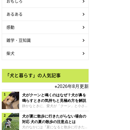
おもしろ
あるある
感動
雑学・豆知識
柴犬
「犬と暮らす」の人気記事
※2026年8月更新
犬がクーンと鳴くのはなぜ？犬が鼻を
鳴らすときの気持ちと見極め方を解説
静かなときに、愛犬が「クーン」と小さく
鳴いたり、鼻を鳴らすような音を出したり
犬が夏に散歩に行きたがらない場合の
することはありませんか？ 大きく吠える
わけではない分、「不安なの？それとも何
対応 犬の夏の散歩の注意点とは
かお願いしているの？」と気になる飼い主
犬のなかには『夏になると散歩に行きたが