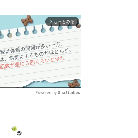
もっとみる
arrow_forward_ios
Powered by 
GliaStudios
M
u
t
e