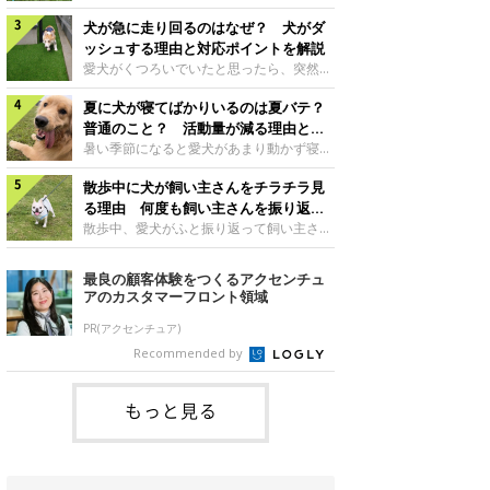
さんもいるかもしれません。今回は、犬が
らない、歩かなくなる』『暑い季節は散歩
クーンと鳴く理由や鼻鳴らしの背景、見極
犬が急に走り回るのはなぜ？ 犬がダ
の気配を察すると涼しい部屋から出ようと
め方と対応のポイントなどについて、いぬ
しない』など散歩に行きたがらないコもい
ッシュする理由と対応ポイントを解説
のきもち獣医師相談室の原 駿太朗先生に
るようです。愛犬の運動をさせてあげたい
愛犬がくつろいでいたと思ったら、突然部
伺いました。クーンと鳴くのはどんな気持
のに、散歩に行きたがらない。このような
屋の中を走り回り始める――そんな様子に
ち？いぬのきもち投稿写真ギャラリー犬が
場合はどう対応すればよいのでしょうか？
夏に犬が寝てばかりいるのは夏バテ？
驚いたことはありませんか？ 急な動きに
クーンと小さく鳴くときは、何らかの感情
「愛犬が夏に散歩に行きたがらない場合の
「何が起きているの？」と戸惑う飼い主さ
普通のこと？ 活動量が減る理由と対
を伝えようとしている場合があると考えら
対応」について、いぬのきもち獣医師相談
んも多いでしょう。落ち着いていたはずな
策とは
暑い季節になると愛犬があまり動かず寝て
れています。大
室の白山さとこ先生に聞きました。Q.夏に
のに、急にスイッチが入ったように見える
ばかりだと感じる飼い主さんはいません
犬の散歩に行くときの注意点は？ いぬの
と不安になることもあります。今回は、犬
散歩中に犬が飼い主さんをチラチラ見
か？その様子に、愛犬が夏バテで疲れてい
きもち投稿写真ギャラリーーー夏に愛犬と
が急に走り回る理由や見極め方などについ
るのか、元気がないのかなど不安に感じる
る理由 何度も飼い主さんを振り返る
散歩に行くときは、どのようなことに注意
て、いぬのきもち獣医師相談室の岡本りさ
方もいるのではないかと思います。 で
のはなぜ？
散歩中、愛犬がふと振り返って飼い主さん
をするとよい
先生に伺いました。犬が急に走り回るのは
は、犬が寝てばかりいるときに対処が必要
の様子を確認する…そんな場面に心当たり
よくある行動？いぬのきもち投稿写真ギャ
かを見極める方法はあるのでしょうか？
はありませんか？ 何度もチラチラ見られ
最良の顧客体験をつくるアクセンチュ
ラリー犬が突然走り回る行動は、必ずしも
「犬の活動量が夏に減る理由と対策」につ
ると、「何か気になることがあるの？」
アのカスタマーフロント領域
珍しいものではないと考えられています。
いて、いぬのきもち獣医師相談室の山口み
「ちゃんと歩けているかな」と不安になる
体にたまったエ
き先生に話を聞きました。Q. 夏に犬の活
ことがあるかもしれません。愛犬が歩きな
PR(アクセンチュア)
動量が減る理由は？ いぬのきもち投稿写
がら飼い主さんを振り返るしぐさには、ど
Recommended by
真ギャラリーーー夏に愛犬の活動量が減る
んな気持ちが隠れているのでしょうか。今
と感じる飼い主さんもいるようです。理由
回は、犬が散歩中に飼い主さんを確認する
としてどのようなこ
理由や注意すべきサインの見極めかた、対
もっと見る
応のポイントなどについて、いぬのきもち
獣医師相談室の原 駿太朗先生に伺いまし
た。振り返るのは「確認」や「安心」のサ
イン？いぬのきも