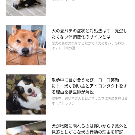
これを機に留守番前後の行動を振り返り、留守番する愛犬にとっ
て、より負担の少ない行動をとっていたか、ぜひ確認してみてく
ださい。特におやつのあげ過ぎは愛犬の健康にも良くないので、
犬の夏バテの症状と対処法は？ 見逃し
適度に控えた方が良いでしょう。愛犬にとっても飼い主さんにと
たくない体調変化のサインとは
っても、嬉しく幸せな留守番の方法を意識するようにしてくださ
愛犬の暑さ対策をするなかで『犬の夏バテの症状
は？ 』『犬の夏 …
いね。
参考／「いぬのきもち」2017年3月号『飼い主さんの「問題行
動」』（監修：日本動物病院協会認定家庭犬しつけインストラク
散歩中に目が合うたびニコニコ笑顔
ター 戸田美由紀先生）
に！ 犬が飼い主とアイコンタクトをす
る理由を獣医師が解説
文／ひらひら
散歩中、飼い主さんと目が合うたびに笑顔を見せる
※写真はスマホアプリ「まいにちのいぬ・ねこのきもち」で投稿
オーストラリア …
されたものです。
※記事と写真に関連性はありませんので予めご了承ください。
犬が物陰に隠れるのは怖いから？意外と
見落としがちな犬の行動の理由を解説