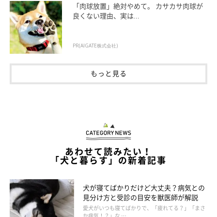
「肉球放置」絶対やめて。 カサカサ肉球が
良くない理由、実は...
PR(AIGATE株式会社)
もっと見る
まいにちのいぬ・ねこのきもちアプリ
あわせて読みたい！
「犬と暮らす」の新着記事
犬と人間とでは、感覚も感情も異なります。ついつい人間の価値
犬が寝てばかりだけど大丈夫？病気との
観で判断したくなるところですが、それがかえって愛犬にストレ
見分け方と受診の目安を獣医師が解説
スを与えたり、健康を損なったりしては本末転倒です。
愛犬がいつも寝てばかりで、「疲れてる？」「まさ
か病気！？」な …