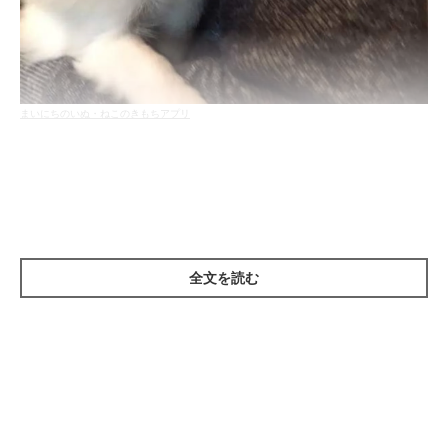
まいにちのいぬ・ねこのきもちアプリ
愛犬を留守番させるのはかわいそうな気がするし、飼い主さんも
心配。だからといって、まるで今生の別れのようにおおげさに挨
拶したり、過剰なスキンシップをするのは、実はNGです。飼い
主さんからすると愛情がゆえの行動とは思いますが、あまりにも
全文を読む
いつもと違うことをすると、「留守番って寂しいことなの？」と
愛犬が感じ取ってしまい、不安や寂しさを増幅させることにも繋
がりかねません。
留守番させてしまう不安と寂しさから、ついつい構いすぎたくな
ることとは思いますが、ここはなにより愛犬のためにぐっと我慢