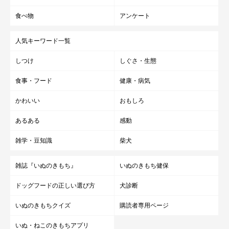
食べ物
アンケート
人気キーワード一覧
しつけ
しぐさ・生態
食事・フード
健康・病気
かわいい
おもしろ
あるある
感動
雑学・豆知識
柴犬
雑誌『いぬのきもち』
いぬのきもち健保
ドッグフードの正しい選び方
犬診断
いぬのきもちクイズ
購読者専用ページ
いぬ・ねこのきもちアプリ