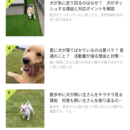
犬が急に走り回るのはなぜ？ 犬がダッ
シュする理由と対応ポイントを解説
愛犬がくつろいでいたと思ったら、突然部屋の中を
走り回り始める …
夏に犬が寝てばかりいるのは夏バテ？ 普
通のこと？ 活動量が減る理由と対策と
は
暑い季節になると愛犬があまり動かず寝てばかりだ
と感じる飼い主 …
散歩中に犬が飼い主さんをチラチラ見る
理由 何度も飼い主さんを振り返るのは
留守番前後は過剰に構わず、不安をあおらな
なぜ？
散歩中、愛犬がふと振り返って飼い主さんの様子を
いように
確認する…そん …