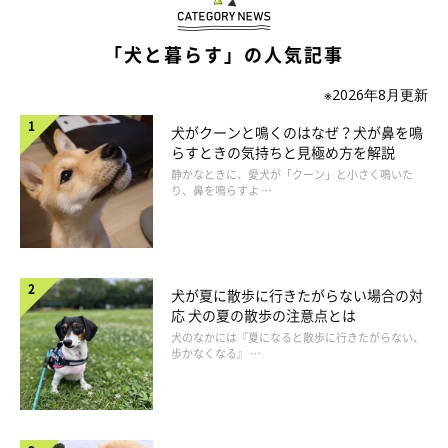
「犬と暮らす」の人気記事
いぬのきもち投稿写真ギャラリー
※2026年8月更新
犬がクーンと鳴くのはなぜ？犬が鼻を鳴
――犬が長期間会わない人のことを忘れてしまった場合、その人
らすときの気持ちと見極め方を解説
に久しぶりに会ったとき、どのような反応をするのでしょうか？
静かなときに、愛犬が「クーン」と小さく鳴いた
忘れてしまった人に対して犬がとる行動について教えてくださ
り、鼻を鳴らすよ …
い。
山口先生：
犬が夏に散歩に行きたがらない場合の対
「犬が知らない人に対してとる行動と同じだと思います。興味が
応 犬の夏の散歩の注意点とは
あれば近づきますし、そうでなければ近づかないでしょう」
犬のなかには『夏になると散歩に行きたがらない、
歩かなくなる』 …