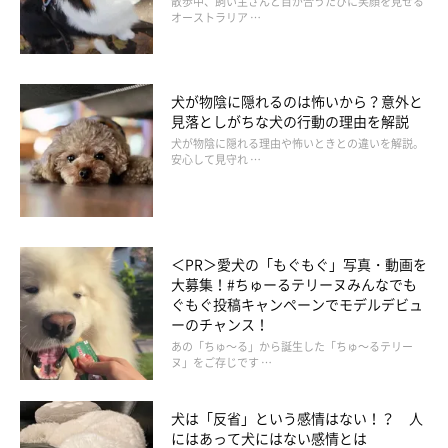
散歩中、飼い主さんと目が合うたびに笑顔を見せる
山口先生：
オーストラリア …
「初めて会う犬と関係を構築する場合と同じです。犬から近づく
のを待つ、目線の高さを合わせる、優しく声掛けをするなどのポ
イントを意識しましょう」
犬が物陰に隠れるのは怖いから？意外と
見落としがちな犬の行動の理由を解説
犬が物陰に隠れる理由や怖いときとの違いを解説。
安心して見守れ …
＜PR＞愛犬の「もぐもぐ」写真・動画を
大募集！#ちゅーるテリーヌみんなでも
ぐもぐ投稿キャンペーンでモデルデビュ
ーのチャンス！
あの「ちゅ～る」から誕生した「ちゅ～るテリー
ヌ」をご存じです …
犬は「反省」という感情はない！？ 人
にはあって犬にはない感情とは