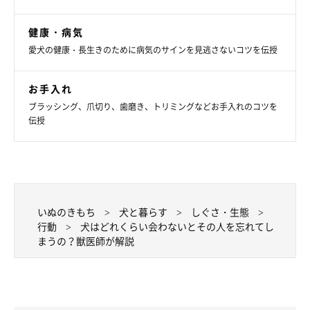
はまらない場合もありますが、犬にとって“会うのが楽しみな
人”は記憶に残りやすいので、犬と接するときはポジティブな感
健康・病気
情を与えられるよう意識したいですね。
愛犬の健康・長生きのために病気のサインを見逃さないコツを伝授
（監修：いぬのきもち獣医師相談室 獣医師・山口みき先生）
お手入れ
取材・文／寺井さとこ
ブラッシング、爪切り、歯磨き、トリミングなどお手入れのコツを
※写真はスマホアプリ「いぬ・ねこのきもち」で投稿されたもの
伝授
です。
※記事と写真に関連性がない場合もあります。
※記事の内容は2025年9月時点の情報です。
いぬのきもち
犬と暮らす
しぐさ・生態
行動
犬はどれくらい会わないとその人を忘れてし
まうの？獣医師が解説