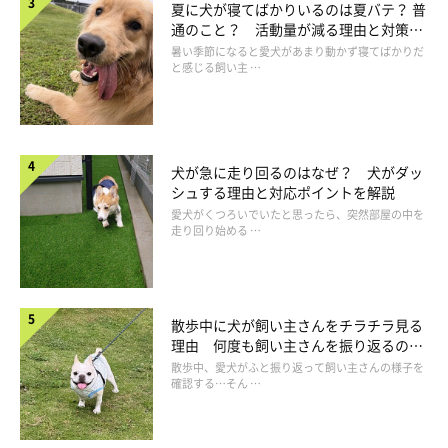
夏に犬が寝てばかりいるのは夏バテ？ 普
通のこと？ 活動量が減る理由と対策と
は
暑い季節になると愛犬があまり動かず寝てばかりだ
と感じる飼い主 …
犬が急に走り回るのはなぜ？ 犬がダッ
シュする理由と対応ポイントを解説
愛犬がくつろいでいたと思ったら、突然部屋の中を
走り回り始める …
犬に忘れられてしまったときの対処法
散歩中に犬が飼い主さんをチラチラ見る
理由 何度も飼い主さんを振り返るのは
なぜ？
散歩中、愛犬がふと振り返って飼い主さんの様子を
確認する…そん …