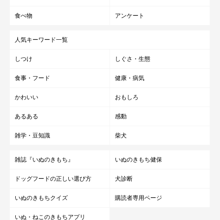
食べ物
アンケート
人気キーワード一覧
しつけ
しぐさ・生態
食事・フード
健康・病気
かわいい
おもしろ
あるある
感動
雑学・豆知識
柴犬
雑誌『いぬのきもち』
いぬのきもち健保
ドッグフードの正しい選び方
犬診断
いぬのきもちクイズ
購読者専用ページ
いぬ・ねこのきもちアプリ