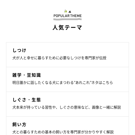
いぬのきもち投稿写真ギャラリー
人気テーマ
――犬に忘れられないようにするには、どうすればよいでしょう
か？
しつけ
犬が人と幸せに暮らすために必要なしつけを専門家が伝授
山口先生：
雑学・豆知識
「ポジティブな感情は記憶に結びつきやすいので、会う回数を増
明日誰かに話したくなる犬にまつわる”あれこれ”ネタはこちら
やす、食べ物やおやつを与えるなどで犬によい印象をもってもら
うことや、遊び相手になるなど、犬にとって“会うのが楽しみな
しぐさ・生態
人”になることを意識するとよいと思います」
犬本来が持っている習性や、しぐさの意味など、画像と一緒に解説
犬はニオイと記憶を結びつける能力があるため、飼い主さんのこ
飼い方
とは忘れにくいといわれています。会う頻度が少ない人には当て
犬との暮らすための基本の飼い方を専門家が分かりやすく解説