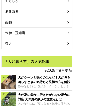
おもしろ
あるある
感動
雑学・豆知識
柴犬
「犬と暮らす」の人気記事
※2026年8月更新
犬がクーンと鳴くのはなぜ？犬が鼻を
鳴らすときの気持ちと見極め方を解説
静かなときに、愛犬が「クーン」と小さく
鳴いたり、鼻を鳴らすような音を出したり
犬が夏に散歩に行きたがらない場合の
することはありませんか？ 大きく吠える
わけではない分、「不安なの？それとも何
対応 犬の夏の散歩の注意点とは
かお願いしているの？」と気になる飼い主
犬のなかには『夏になると散歩に行きたが