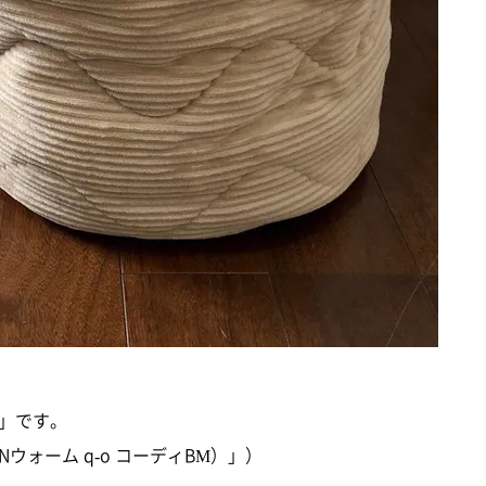
」です。
ォーム q-o コーディBM）」）