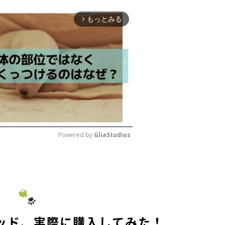
もっとみる
arrow_forward_ios
Powered by 
GliaStudios
M
u
t
e
ッド、実際に購入してみた！