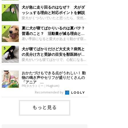
さんもいるかもしれません。今回は、犬が
らない、歩かなくなる』『暑い季節は散歩
クーンと鳴く理由や鼻鳴らしの背景、見極
犬が急に走り回るのはなぜ？ 犬がダ
の気配を察すると涼しい部屋から出ようと
め方と対応のポイントなどについて、いぬ
しない』など散歩に行きたがらないコもい
ッシュする理由と対応ポイントを解説
のきもち獣医師相談室の原 駿太朗先生に
るようです。愛犬の運動をさせてあげたい
愛犬がくつろいでいたと思ったら、突然部
伺いました。クーンと鳴くのはどんな気持
のに、散歩に行きたがらない。このような
屋の中を走り回り始める――そんな様子に
ち？いぬのきもち投稿写真ギャラリー犬が
場合はどう対応すればよいのでしょうか？
夏に犬が寝てばかりいるのは夏バテ？
驚いたことはありませんか？ 急な動きに
クーンと小さく鳴くときは、何らかの感情
「愛犬が夏に散歩に行きたがらない場合の
「何が起きているの？」と戸惑う飼い主さ
普通のこと？ 活動量が減る理由と対
を伝えようとしている場合があると考えら
対応」について、いぬのきもち獣医師相談
んも多いでしょう。落ち着いていたはずな
策とは
暑い季節になると愛犬があまり動かず寝て
れています。大
室の白山さとこ先生に聞きました。Q.夏に
のに、急にスイッチが入ったように見える
ばかりだと感じる飼い主さんはいません
犬の散歩に行くときの注意点は？ いぬの
と不安になることもあります。今回は、犬
犬が寝てばかりだけど大丈夫？病気と
か？その様子に、愛犬が夏バテで疲れてい
きもち投稿写真ギャラリーーー夏に愛犬と
が急に走り回る理由や見極め方などについ
るのか、元気がないのかなど不安に感じる
の見分け方と受診の目安を獣医師が解
散歩に行くときは、どのようなことに注意
て、いぬのきもち獣医師相談室の岡本りさ
方もいるのではないかと思います。 で
説
愛犬がいつも寝てばかりで、心配になるこ
をするとよい
先生に伺いました。犬が急に走り回るのは
は、犬が寝てばかりいるときに対処が必要
とはありませんか？今回は、犬の睡眠時間
よくある行動？いぬのきもち投稿写真ギャ
かを見極める方法はあるのでしょうか？
や気を付けたほうがよい睡眠・心配ない睡
おかたづけもできる点がうれしい！ 動
ラリー犬が突然走り回る行動は、必ずしも
「犬の活動量が夏に減る理由と対策」につ
眠の違い、犬が寝てばかりいるときの対処
物の鳴き声やセリフが盛りだくさんの
珍しいものではないと考えられています。
いて、いぬのきもち獣医師相談室の山口み
法について、いぬのきもち獣医師相談室の
「アニア ...
体にたまったエ
き先生に話を聞きました。Q. 夏に犬の活
岡本りさ先生に聞きました。そもそも犬の
PR(タカラトミー｜Hugkum)
動量が減る理由は？ いぬのきもち投稿写
睡眠時間はどれくらい？いぬのきもち投稿
Recommended by
真ギャラリーーー夏に愛犬の活動量が減る
写真ギャラリー――一般的に、犬は1日に
と感じる飼い主さんもいるようです。理由
何時間くらい睡眠をとるのでしょうか？岡
としてどのようなこ
本先生： 「犬の睡眠時間は、一般的に、
もっと見る
子犬のときは18～20時間程度、成犬は12
～15時間程度、シニア犬になると18～20
時間程度といわれています」病気のサイン
かも？