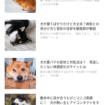
暑い季節になると犬がひんやりしている場所に移動
なりの量食べていたことです。すぐに動物病院に連れて行
したがるのは暑 …
きましたが、全部うんちで出ました」
「届かないだろうと思っていた、テーブルの上にあったメ
ンチカツを食べていた…ジャンプしてお皿を落としたらし
犬が寝てばかりだけど大丈夫？病気との
見分け方と受診の目安を獣医師が解説
い…」
愛犬がいつも寝てばかりで、「疲れてる？」「まさ
か病気！？」な …
「観葉植物をむしゃむしゃ食べてしまったとき。。」
「洗う前のホットプレートの残り物を、目を離した隙に全
部食べられた」
犬の夏バテの症状と対処法は？ 見逃し
「子どもが飲んでいた薬を飲んでしまった」
たくない体調変化のサインとは
愛犬の暑さ対策をするなかで『犬の夏バテの症状
「机の上のおやつを勝手に食べていて乾燥剤も噛んだこ
は？ 』『犬の夏 …
と」
なかには飼い主さんの不注意によるものもありましたが、「ここ
散歩中に目が合うたびニコニコ笑顔
に！ 犬が飼い主とアイコンタクトをす
なら届かないし安全だろう」と思っていた場所に置いていたにも