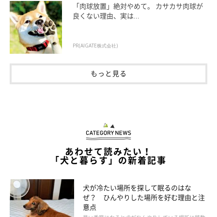
「肉球放置」絶対やめて。 カサカサ肉球が
良くない理由、実は...
PR(AIGATE株式会社)
もっと見る
getty
「ゴム（プラスチック？）っぽいかじるおもちゃを食べて
あわせて読みたい！
しまっていたのですが、後で吐いてくれたので大事に至り
「犬と暮らす」の新着記事
ませんでした。それ以来おもちゃ選びには慎重になりまし
た」
犬が冷たい場所を探して眠るのはな
ぜ？ ひんやりした場所を好む理由と注
「まだ10カ月ですが、今までで一番ヒヤッとしたのは、外
意点
出から帰って来ると、人間用のマットレスのスポンジをか