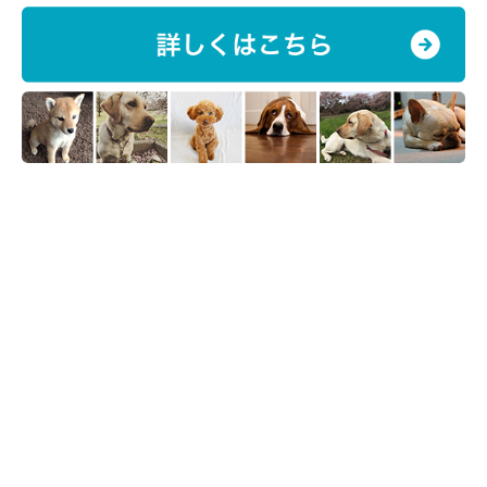
getty
愛犬がなんでも噛んでしまったりして、思わずヒヤッとしてしま
ったという方もいました。
「パピー時のかじりグセが一段落したので、コタツを新調
したら、その日のうちにコードを噛じられました。未だに
怖くて通電できてません」
「まだパピー期ではあったものの、ペットシーツを噛み噛
みしてた…お腹に詰まったらどうしようと焦ったが、大し
たことにはならず。それ以降、トイレにはメッシュのすの