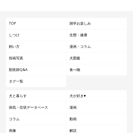
こを使用して、問題が起きないようにしている」
「iPhoneの充電コードをコタツの下でかじってた！」
TOP
雑学お楽しみ
「小さいとき、空気清浄機のコードを噛んでいた。中の配
しつけ
生態・健康
線が見えてたからもう少しで、感電するところだった」
飼い方
漫画・コラム
イタズラは、可愛いなと思える小さなものから、愛犬の健康や命
投稿写真
犬図鑑
に関わるような危険なイタズラもあります。飼い主さんの対策や
獣医師Q&A
食べ物
工夫次第で防ぐことができると思うので、愛犬がイタズラをして
危険な目に遭わないように、日頃から充分注意して見てあげてく
タグ一覧
ださいね。
犬と暮らす
犬が好き♥
病気・症状データベース
漫画
『いぬのきもちWEB MAGAZINEアンケート 「犬あるある」に関
コラム
動画
するアンケート』
画像
解説
※記事と写真に関連性はありませんので予めご了承ください。