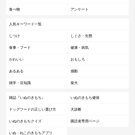
文／雨宮カイ
食べ物
アンケート
人気キーワード一覧
しつけ
しぐさ・生態
食事・フード
健康・病気
かわいい
おもしろ
あるある
感動
雑学・豆知識
柴犬
雑誌『いぬのきもち』
いぬのきもち健保
ドッグフードの正しい選び方
犬診断
いぬのきもちクイズ
購読者専用ページ
いぬ・ねこのきもちアプリ