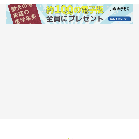
誤飲・誤食で……
getty