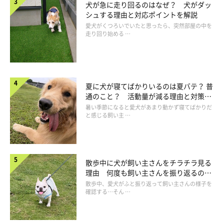
犬が急に走り回るのはなぜ？ 犬がダッ
「子どもが食べていたハイチュウを、銀紙事丸呑み…手に
シュする理由と対応ポイントを解説
届くところに置いた私たちが悪かったのですが、まさか食
愛犬がくつろいでいたと思ったら、突然部屋の中を
走り回り始める …
べるとは。慌てて、動物病院の先生へ電話をしたところ…
診察時間は終わってましたが、急遽開けてくれることに。
『吐けるように注射を打ちますね』と言われ、おそらく3
分くらいで薬は効いてくるから吐けるのを待ちましょう
夏に犬が寝てばかりいるのは夏バテ？ 普
と…待つこと3分。。そのままの形で吐いて出てきまし
通のこと？ 活動量が減る理由と対策と
た！！ 『腸に到達する前で良かった』と先生に言われ、
は
暑い季節になると愛犬があまり動かず寝てばかりだ
命の危険もあったと聞き、きちんと吐いて出せた安心感と
と感じる飼い主 …
『日頃から注意しないといけないな』と反省しました。先
生の迅速な対応で、大事には至らなかったので心優しい先
生に感謝しかないです」
散歩中に犬が飼い主さんをチラチラ見る
理由 何度も飼い主さんを振り返るのは
なぜ？
散歩中、愛犬がふと振り返って飼い主さんの様子を
確認する…そん …