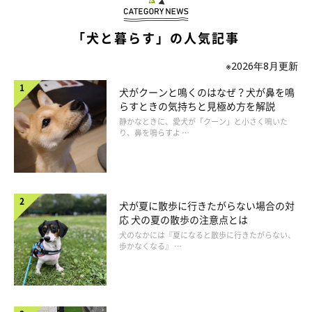
飼い主さんたちに回答で多かったのが、誤飲・誤食でした。留守
番中や飼い主さんが目を離した隙などに、イタズラをしてしまう
「犬と暮らす」の人気記事
コがいるみたいです。
※2026年8月更新
犬がクーンと鳴くのはなぜ？犬が鼻を鳴
らすときの気持ちと見極め方を解説
「輪ゴムをくわえて逃げたので、おやつと交換しようとし
静かなときに、愛犬が「クーン」と小さく鳴いた
たら、輪ゴムごと食べられた」
り、鼻を鳴らすよ …
「カバンを漁り、中に入っていたチョコレートを食べてし
まった。すぐに病院へ連れていき、事なきを得ました」
「歯磨きシートを食べてしまい、夜中に慌てて、夜間救急
犬が夏に散歩に行きたがらない場合の対
応 犬の夏の散歩の注意点とは
に飛んで行きました」
犬のなかには『夏になると散歩に行きたがらない、
歩かなくなる』 …
「大好きな歯磨きガムをテーブルの上に置いたまま、10分
程度部屋から離れて戻ったら、全部（15本）食べてしまっ
て。夜中から吐きまくって、翌朝に病院に連れて行ったの
は、今までで一番ヒヤッとしました」