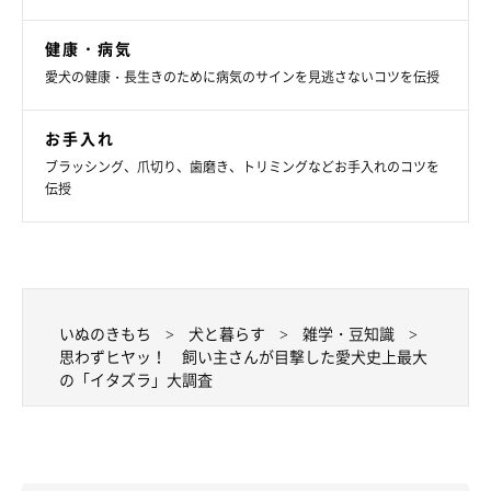
壁紙を剥がしてしまったり、家具をガジガジに噛んでボロボロに
健康・病気
された…という声もありました（笑）
愛犬の健康・長生きのために病気のサインを見逃さないコツを伝授
お手入れ
ブラッシング、爪切り、歯磨き、トリミングなどお手入れのコツを
「新築の壁を削りはじめた…」
伝授
「家を建てたときの備え付け家具をガジガジしてたとき」
「リフォームしたての壁をガリガリ噛んでいたよ」
「ケージから手をのばして壁紙をひっかいてぼろぼろ
いぬのきもち
犬と暮らす
雑学・豆知識
に...」
思わずヒヤッ！ 飼い主さんが目撃した愛犬史上最大
の「イタズラ」大調査
「自宅のリビングの机の足を、ガリガリ噛みだして、剥が
れてしまったこと。見つけたときは、ビックリ、『高級な
机が、、』と、思ったけどだんだんと慣れてきてしまっ
た」