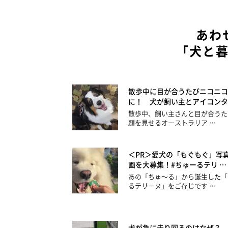
あわ
「犬と
散歩中に目が合うたびニコニコ
に！ 犬が飼い主とアイコンタ
散歩中、飼い主さんと目が合うた
顔を見せるオーストラリア …
＜PR＞愛犬の「もぐもぐ」写
画を大募集！#ちゅーるテリ …
あの「ちゅ～る」から誕生した「
るテリーヌ」をご存じです …
犬が急に走り回るのはなぜ？ 