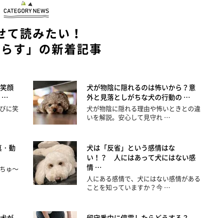
せて読みたい！
暮らす」の新着記事
笑顔
犬が物陰に隠れるのは怖いから？意
 …
外と見落としがちな犬の行動の …
びに笑
犬が物陰に隠れる理由や怖いときとの違
いを解説。安心して見守れ …
真・動
犬は「反省」という感情はな
い！？ 人にはあって犬にはない感
情 …
ちゅ～
人にある感情で、犬にはない感情がある
ことを知っていますか？今 …
犬が
留守番中に停電したらどうする？