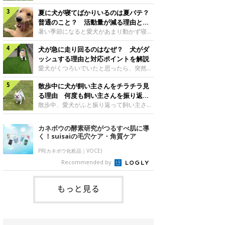
さんもいるかもしれません。今回は、犬が
らない、歩かなくなる』『暑い季節は散歩
クーンと鳴く理由や鼻鳴らしの背景、見極
夏に犬が寝てばかりいるのは夏バテ？
の気配を察すると涼しい部屋から出ようと
め方と対応のポイントなどについて、いぬ
しない』など散歩に行きたがらないコもい
普通のこと？ 活動量が減る理由と対
のきもち獣医師相談室の原 駿太朗先生に
るようです。愛犬の運動をさせてあげたい
策とは
暑い季節になると愛犬があまり動かず寝て
伺いました。クーンと鳴くのはどんな気持
のに、散歩に行きたがらない。このような
ばかりだと感じる飼い主さんはいません
ち？いぬのきもち投稿写真ギャラリー犬が
場合はどう対応すればよいのでしょうか？
犬が急に走り回るのはなぜ？ 犬がダ
か？その様子に、愛犬が夏バテで疲れてい
クーンと小さく鳴くときは、何らかの感情
「愛犬が夏に散歩に行きたがらない場合の
るのか、元気がないのかなど不安に感じる
ッシュする理由と対応ポイントを解説
を伝えようとしている場合があると考えら
対応」について、いぬのきもち獣医師相談
方もいるのではないかと思います。 で
愛犬がくつろいでいたと思ったら、突然部
れています。大
室の白山さとこ先生に聞きました。Q.夏に
は、犬が寝てばかりいるときに対処が必要
屋の中を走り回り始める――そんな様子に
犬の散歩に行くときの注意点は？ いぬの
かを見極める方法はあるのでしょうか？
散歩中に犬が飼い主さんをチラチラ見
驚いたことはありませんか？ 急な動きに
きもち投稿写真ギャラリーーー夏に愛犬と
「犬の活動量が夏に減る理由と対策」につ
「何が起きているの？」と戸惑う飼い主さ
る理由 何度も飼い主さんを振り返る
散歩に行くときは、どのようなことに注意
いて、いぬのきもち獣医師相談室の山口み
んも多いでしょう。落ち着いていたはずな
のはなぜ？
散歩中、愛犬がふと振り返って飼い主さん
をするとよい
き先生に話を聞きました。Q. 夏に犬の活
のに、急にスイッチが入ったように見える
の様子を確認する…そんな場面に心当たり
動量が減る理由は？ いぬのきもち投稿写
と不安になることもあります。今回は、犬
はありませんか？ 何度もチラチラ見られ
カネボウの酵素研究がつるすべ肌に導
真ギャラリーーー夏に愛犬の活動量が減る
が急に走り回る理由や見極め方などについ
ると、「何か気になることがあるの？」
く！suisaiの毛穴ケア・角質ケア
と感じる飼い主さんもいるようです。理由
て、いぬのきもち獣医師相談室の岡本りさ
「ちゃんと歩けているかな」と不安になる
としてどのようなこ
先生に伺いました。犬が急に走り回るのは
ことがあるかもしれません。愛犬が歩きな
PR(カネボウ化粧品｜VOCE)
よくある行動？いぬのきもち投稿写真ギャ
がら飼い主さんを振り返るしぐさには、ど
Recommended by
ラリー犬が突然走り回る行動は、必ずしも
んな気持ちが隠れているのでしょうか。今
珍しいものではないと考えられています。
回は、犬が散歩中に飼い主さんを確認する
体にたまったエ
理由や注意すべきサインの見極めかた、対
もっと見る
応のポイントなどについて、いぬのきもち
獣医師相談室の原 駿太朗先生に伺いまし
た。振り返るのは「確認」や「安心」のサ
イン？いぬのきも