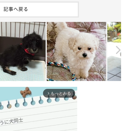
記事へ戻る
もっとみる
arrow_forward_ios