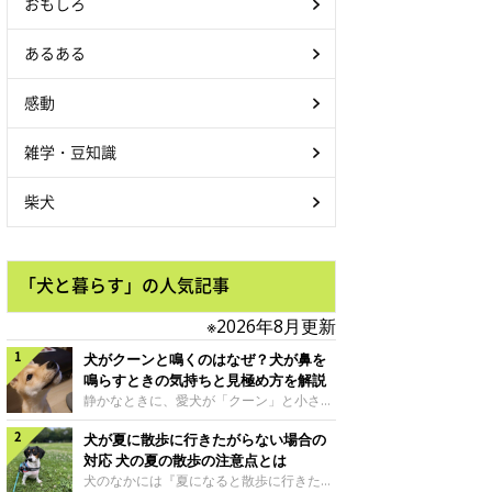
おもしろ
あるある
感動
雑学・豆知識
柴犬
「犬と暮らす」の人気記事
※2026年8月更新
犬がクーンと鳴くのはなぜ？犬が鼻を
鳴らすときの気持ちと見極め方を解説
静かなときに、愛犬が「クーン」と小さく
鳴いたり、鼻を鳴らすような音を出したり
犬が夏に散歩に行きたがらない場合の
することはありませんか？ 大きく吠える
わけではない分、「不安なの？それとも何
対応 犬の夏の散歩の注意点とは
かお願いしているの？」と気になる飼い主
犬のなかには『夏になると散歩に行きたが