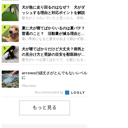
さんもいるかもしれません。今回は、犬が
らない、歩かなくなる』『暑い季節は散歩
クーンと鳴く理由や鼻鳴らしの背景、見極
犬が急に走り回るのはなぜ？ 犬がダ
の気配を察すると涼しい部屋から出ようと
め方と対応のポイントなどについて、いぬ
しない』など散歩に行きたがらないコもい
ッシュする理由と対応ポイントを解説
のきもち獣医師相談室の原 駿太朗先生に
るようです。愛犬の運動をさせてあげたい
愛犬がくつろいでいたと思ったら、突然部
伺いました。クーンと鳴くのはどんな気持
のに、散歩に行きたがらない。このような
屋の中を走り回り始める――そんな様子に
ち？いぬのきもち投稿写真ギャラリー犬が
場合はどう対応すればよいのでしょうか？
夏に犬が寝てばかりいるのは夏バテ？
驚いたことはありませんか？ 急な動きに
クーンと小さく鳴くときは、何らかの感情
「愛犬が夏に散歩に行きたがらない場合の
「何が起きているの？」と戸惑う飼い主さ
普通のこと？ 活動量が減る理由と対
を伝えようとしている場合があると考えら
対応」について、いぬのきもち獣医師相談
んも多いでしょう。落ち着いていたはずな
策とは
暑い季節になると愛犬があまり動かず寝て
れています。大
室の白山さとこ先生に聞きました。Q.夏に
のに、急にスイッチが入ったように見える
ばかりだと感じる飼い主さんはいません
犬の散歩に行くときの注意点は？ いぬの
と不安になることもあります。今回は、犬
犬が寝てばかりだけど大丈夫？病気と
か？その様子に、愛犬が夏バテで疲れてい
きもち投稿写真ギャラリーーー夏に愛犬と
が急に走り回る理由や見極め方などについ
るのか、元気がないのかなど不安に感じる
の見分け方と受診の目安を獣医師が解
散歩に行くときは、どのようなことに注意
て、いぬのきもち獣医師相談室の岡本りさ
方もいるのではないかと思います。 で
説
愛犬がいつも寝てばかりで、心配になるこ
をするとよい
先生に伺いました。犬が急に走り回るのは
は、犬が寝てばかりいるときに対処が必要
とはありませんか？今回は、犬の睡眠時間
よくある行動？いぬのきもち投稿写真ギャ
かを見極める方法はあるのでしょうか？
や気を付けたほうがよい睡眠・心配ない睡
arrowsの頑丈さがとんでもないレベル
ラリー犬が突然走り回る行動は、必ずしも
「犬の活動量が夏に減る理由と対策」につ
眠の違い、犬が寝てばかりいるときの対処
に
珍しいものではないと考えられています。
いて、いぬのきもち獣医師相談室の山口み
法について、いぬのきもち獣医師相談室の
体にたまったエ
き先生に話を聞きました。Q. 夏に犬の活
岡本りさ先生に聞きました。そもそも犬の
PR(arrows)
動量が減る理由は？ いぬのきもち投稿写
睡眠時間はどれくらい？いぬのきもち投稿
Recommended by
真ギャラリーーー夏に愛犬の活動量が減る
写真ギャラリー――一般的に、犬は1日に
と感じる飼い主さんもいるようです。理由
何時間くらい睡眠をとるのでしょうか？岡
としてどのようなこ
本先生： 「犬の睡眠時間は、一般的に、
もっと見る
子犬のときは18～20時間程度、成犬は12
～15時間程度、シニア犬になると18～20
時間程度といわれています」病気のサイン
かも？