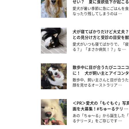
せい？ 夏に食欲低下が起こる
愛犬が暑い季節に急にごはんを食
なったり残してしまうのは …
犬が寝てばかりだけど大丈夫？
との見分け方と受診の目安を獣
愛犬がいつも寝てばかりで、「疲
る？」「まさか病気！？」な …
散歩中に目が合うたびニコニコ
に！ 犬が飼い主とアイコンタ
散歩中、飼い主さんと目が合うた
顔を見せるオーストラリア …
＜PR＞愛犬の「もぐもぐ」写
画を大募集！#ちゅーるテリ …
あの「ちゅ～る」から誕生した「
るテリーヌ」をご存じです …