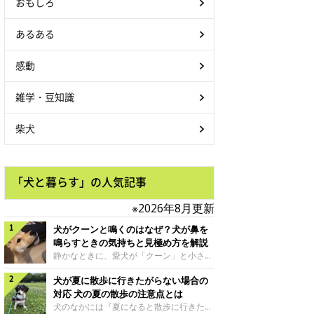
おもしろ
あるある
感動
雑学・豆知識
柴犬
「犬と暮らす」の人気記事
※2026年8月更新
犬がクーンと鳴くのはなぜ？犬が鼻を
鳴らすときの気持ちと見極め方を解説
静かなときに、愛犬が「クーン」と小さく
鳴いたり、鼻を鳴らすような音を出したり
犬が夏に散歩に行きたがらない場合の
することはありませんか？ 大きく吠える
わけではない分、「不安なの？それとも何
対応 犬の夏の散歩の注意点とは
かお願いしているの？」と気になる飼い主
犬のなかには『夏になると散歩に行きたが