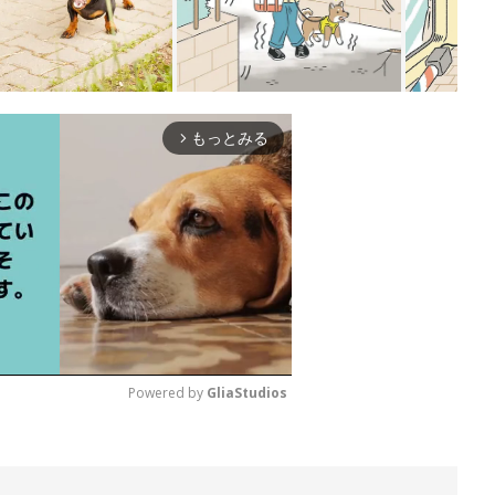
もっとみる
arrow_forward_ios
Powered by 
GliaStudios
M
u