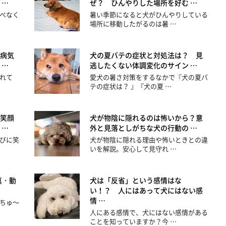
 …
ぜ？ ひんやりした場所を好む …
べなく
暑い季節になると犬がひんやりしている
場所に移動したがるのは暑 …
病気
犬の夏バテの症状と対処法は？ 見
 …
逃したくない体調変化のサイン …
れて
愛犬の暑さ対策をするなかで『犬の夏バ
テの症状は？ 』『犬の夏 …
笑顔
犬が物陰に隠れるのは怖いから？意
 …
外と見落としがちな犬の行動の …
びに笑
犬が物陰に隠れる理由や怖いときとの違
いを解説。安心して見守れ …
真・動
犬は「反省」という感情はな
い！？ 人にはあって犬にはない感
情 …
ちゅ～
人にある感情で、犬にはない感情がある
ことを知っていますか？今 …