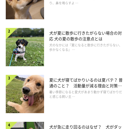
り、鼻を鳴らすよ …
犬が夏に散歩に行きたがらない場合の対
応 犬の夏の散歩の注意点とは
犬のなかには『夏になると散歩に行きたがらない、
歩かなくなる』 …
夏に犬が寝てばかりいるのは夏バテ？ 普
通のこと？ 活動量が減る理由と対策と
は
暑い季節になると愛犬があまり動かず寝てばかりだ
と感じる飼い主 …
犬が急に走り回るのはなぜ？ 犬がダッ