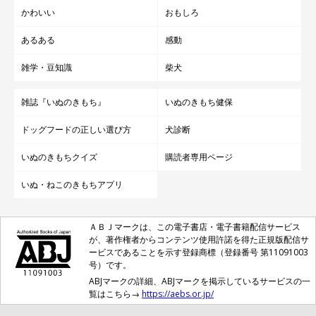
かわいい
おもしろ
あるある
感動
雑学・豆知識
柴犬
雑誌『いぬのきもち』
いぬのきもち健保
ドッグフードの正しい選び方
犬診断
いぬのきもちクイズ
購読者専用ページ
いぬ・ねこのきもちアプリ
ＡＢＪマークは、この電子書店・電子書籍配信サービス
が、著作権者からコンテンツ使用許諾を得た正規版配信サ
ービスであることを示す登録商標（登録番号 第11091003
号）です。
ABJマークの詳細、ABJマークを掲示しているサービスの一
覧はこちら→
https://aebs.or.jp/