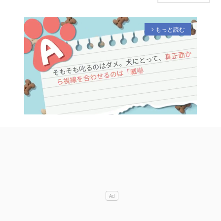
もっと読む
arrow_forward_ios
M
u
t
e