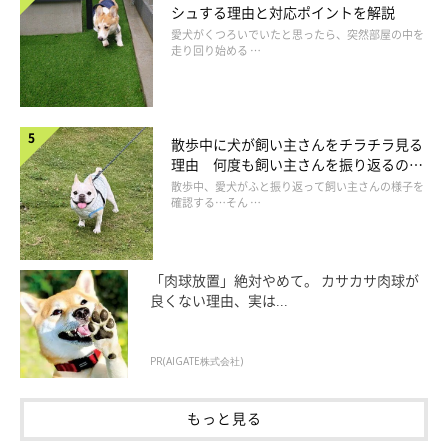
シュする理由と対応ポイントを解説
愛犬がくつろいでいたと思ったら、突然部屋の中を
走り回り始める …
散歩中に犬が飼い主さんをチラチラ見る
理由 何度も飼い主さんを振り返るのは
なぜ？
散歩中、愛犬がふと振り返って飼い主さんの様子を
確認する…そん …
「肉球放置」絶対やめて。 カサカサ肉球が
良くない理由、実は...
PR(AIGATE株式会社)
もっと見る