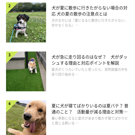
犬が夏に散歩に行きたがらない場合の対
応 犬の夏の散歩の注意点とは
犬のなかには『夏になると散歩に行きたがらない、
歩かなくなる』 …
犬が急に走り回るのはなぜ？ 犬がダッ
シュする理由と対応ポイントを解説
愛犬がくつろいでいたと思ったら、突然部屋の中を
走り回り始める …
夏に犬が寝てばかりいるのは夏バテ？ 普
通のこと？ 活動量が減る理由と対策と
は
暑い季節になると愛犬があまり動かず寝てばかりだ
と感じる飼い主 …