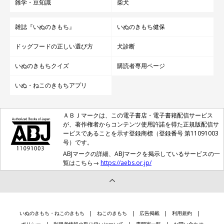
雑学・豆知識
柴犬
雑誌『いぬのきもち』
いぬのきもち健保
ドッグフードの正しい選び方
犬診断
いぬのきもちクイズ
購読者専用ページ
いぬ・ねこのきもちアプリ
ＡＢＪマークは、この電子書店・電子書籍配信サービス
が、著作権者からコンテンツ使用許諾を得た正規版配信サ
ービスであることを示す登録商標（登録番号 第11091003
号）です。
ABJマークの詳細、ABJマークを掲示しているサービスの一
覧はこちら→
https://aebs.or.jp/
いぬのきもち・ねこのきもち
ねこのきもち
広告掲載
利用規約