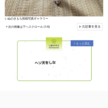
いぬのきもち投稿写真ギャラリー
元記事を見る
▼
次の画像は下へスクロール (1/6)
▶
もっと読む
arrow_forward_ios
M
u
t