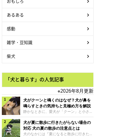
おもしろ
あるある
感動
雑学・豆知識
柴犬
「犬と暮らす」の人気記事
※2026年8月更新
犬がクーンと鳴くのはなぜ？犬が鼻を
鳴らすときの気持ちと見極め方を解説
静かなときに、愛犬が「クーン」と小さく
鳴いたり、鼻を鳴らすような音を出したり
犬が夏に散歩に行きたがらない場合の
することはありませんか？ 大きく吠える
わけではない分、「不安なの？それとも何
対応 犬の夏の散歩の注意点とは
かお願いしているの？」と気になる飼い主
犬のなかには『夏になると散歩に行きたが