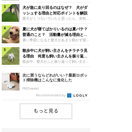
さんもいるかもしれません。今回は、犬が
らない、歩かなくなる』『暑い季節は散歩
クーンと鳴く理由や鼻鳴らしの背景、見極
犬が急に走り回るのはなぜ？ 犬がダ
の気配を察すると涼しい部屋から出ようと
め方と対応のポイントなどについて、いぬ
しない』など散歩に行きたがらないコもい
ッシュする理由と対応ポイントを解説
のきもち獣医師相談室の原 駿太朗先生に
るようです。愛犬の運動をさせてあげたい
愛犬がくつろいでいたと思ったら、突然部
伺いました。クーンと鳴くのはどんな気持
のに、散歩に行きたがらない。このような
屋の中を走り回り始める――そんな様子に
ち？いぬのきもち投稿写真ギャラリー犬が
場合はどう対応すればよいのでしょうか？
夏に犬が寝てばかりいるのは夏バテ？
驚いたことはありませんか？ 急な動きに
クーンと小さく鳴くときは、何らかの感情
「愛犬が夏に散歩に行きたがらない場合の
「何が起きているの？」と戸惑う飼い主さ
普通のこと？ 活動量が減る理由と対
を伝えようとしている場合があると考えら
対応」について、いぬのきもち獣医師相談
んも多いでしょう。落ち着いていたはずな
策とは
暑い季節になると愛犬があまり動かず寝て
れています。大
室の白山さとこ先生に聞きました。Q.夏に
のに、急にスイッチが入ったように見える
ばかりだと感じる飼い主さんはいません
犬の散歩に行くときの注意点は？ いぬの
と不安になることもあります。今回は、犬
散歩中に犬が飼い主さんをチラチラ見
か？その様子に、愛犬が夏バテで疲れてい
きもち投稿写真ギャラリーーー夏に愛犬と
が急に走り回る理由や見極め方などについ
るのか、元気がないのかなど不安に感じる
る理由 何度も飼い主さんを振り返る
散歩に行くときは、どのようなことに注意
て、いぬのきもち獣医師相談室の岡本りさ
方もいるのではないかと思います。 で
のはなぜ？
散歩中、愛犬がふと振り返って飼い主さん
をするとよい
先生に伺いました。犬が急に走り回るのは
は、犬が寝てばかりいるときに対処が必要
の様子を確認する…そんな場面に心当たり
よくある行動？いぬのきもち投稿写真ギャ
かを見極める方法はあるのでしょうか？
はありませんか？ 何度もチラチラ見られ
次に買うならどれがいい？最新ロボッ
ラリー犬が突然走り回る行動は、必ずしも
「犬の活動量が夏に減る理由と対策」につ
ると、「何か気になることがあるの？」
ト掃除機はこんなに進化した
珍しいものではないと考えられています。
いて、いぬのきもち獣医師相談室の山口み
「ちゃんと歩けているかな」と不安になる
体にたまったエ
き先生に話を聞きました。Q. 夏に犬の活
ことがあるかもしれません。愛犬が歩きな
PR(Dreame)
動量が減る理由は？ いぬのきもち投稿写
がら飼い主さんを振り返るしぐさには、ど
Recommended by
真ギャラリーーー夏に愛犬の活動量が減る
んな気持ちが隠れているのでしょうか。今
と感じる飼い主さんもいるようです。理由
回は、犬が散歩中に飼い主さんを確認する
としてどのようなこ
理由や注意すべきサインの見極めかた、対
もっと見る
応のポイントなどについて、いぬのきもち
獣医師相談室の原 駿太朗先生に伺いまし
た。振り返るのは「確認」や「安心」のサ
イン？いぬのきも