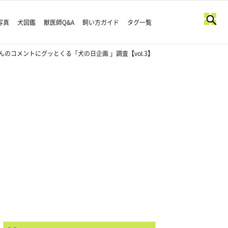
写真
犬図鑑
獣医師Q&A
飼い方ガイド
タグ一覧
コメントにグッとくる「犬の日企画 」調査【vol.3】