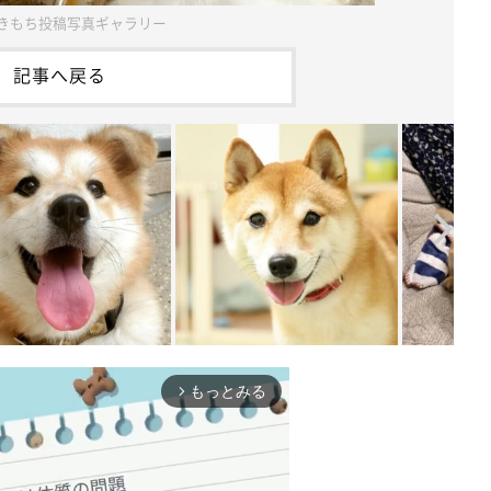
きもち投稿写真ギャラリー
記事へ戻る
もっとみる
arrow_forward_ios