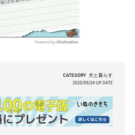
Powered by 
GliaStudios
M
u
t
CATEGORY 犬と暮らす
2020/09/24
UP DATE
e