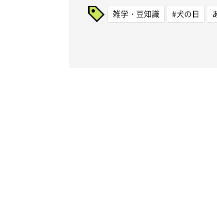
雑学・豆知識
#犬の日