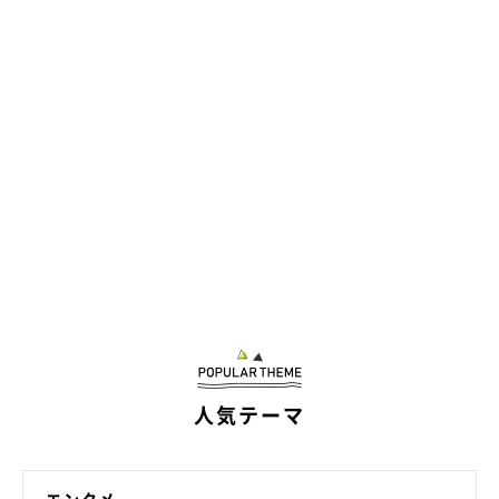
ロロくんと次男くん
@norinoripiiii
ロロくんと次男くんのやりとりを見て、「微笑ましいな」と思っ
た人も多いと思います。
いぬのきもちWEB MAGAZINEでは、気になるふたりの関係性など
について、飼い主さんにお話を伺いました！
人気テーマ
——次男くんが泣いているときのロロくんの行動を見て、どのよ