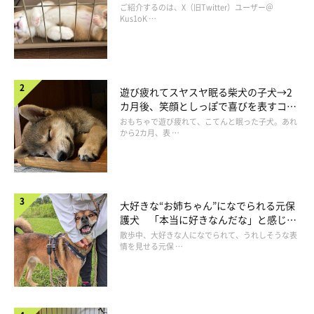
コ“コーギースマイル”が魅力のコに成
ご紹介するのは、X（旧Twitter）ユーザー＠
長！
Kus1oK …
遊び疲れてスヤスヤ眠る柴犬の子犬→2
カ月後、笑顔としっぽで喜びを表すコに
成長！
おもちゃで遊び疲れて、こてんと眠った子犬。あれ
から2カ月、表 …
大好きな“お姉ちゃん”になでられる元保
護犬 「本当に好きなんだな」と感じる
別の投稿でも
表情にほっこり
散歩中、大好きな人になでられて、うれしそうな表
情を見せる元保 …