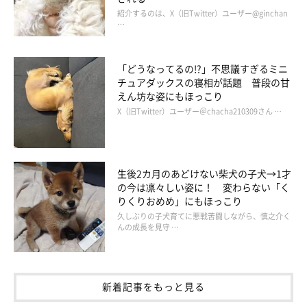
紹介するのは、X（旧Twitter）ユーザー@ginchan
…
「どうなってるの!?」不思議すぎるミニ
ロロくんと次男くん、気になる関係性は？
チュアダックスの寝相が話題 普段の甘
えん坊な姿にもほっこり
X（旧Twitter）ユーザー＠chacha210309さん …
生後2カ月のあどけない柴犬の子犬→1才
の今は凛々しい姿に！ 変わらない「く
りくりおめめ」にもほっこり
久しぶりの子犬育てに悪戦苦闘しながら、慎之介く
んの成長を見守 …
新着記事をもっと見る