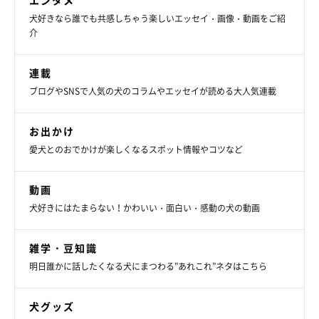
エンタメ
うに思いましたか？
犬好きなら誰でも共感しちゃう楽しいエッセイ・画像・動画をご紹
介
飼い主さん：
連載
ブログやSNSで人気の犬のコラムやエッセイが読める大人気連載
「最初は『なぜかなぁ。次男の泣いている声がうるさいから吠え
ているのかな？』と軽く考えていました。でも、毎回次男が泣く
お出かけ
たびに吠えるので、
『ロロは次男のことをなぐさめているんだな
愛犬とのおでかけが楽しくなるスポット情報やコツなど
ぁ』
と感じました」
動画
犬好きにはたまらない！かわいい・面白い・感動の犬の動画
雑学・豆知識
明日誰かに話したくなる犬にまつわる”あれこれ”ネタはこちら
犬グッズ