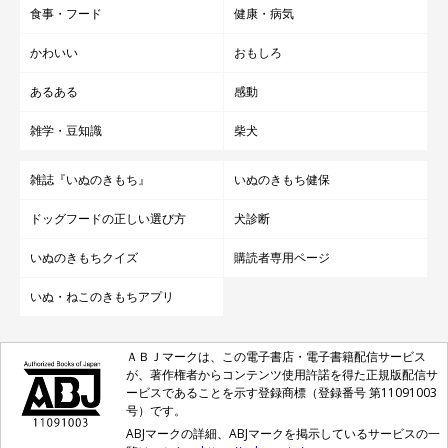
食事・フード
健康・病気
——次男くんの希望が叶ってよかったですね！（笑）
かわいい
おもしろ
あるある
感動
雑学・豆知識
柴犬
雑誌『いぬのきもち』
いぬのきもち健保
ドッグフードの正しい選び方
犬診断
いぬのきもちクイズ
購読者専用ページ
いぬ・ねこのきもちアプリ
ＡＢＪマークは、この電子書店・電子書籍配信サービス
が、著作権者からコンテンツ使用許諾を得た正規版配信サ
ービスであることを示す登録商標（登録番号 第11091003
号）です。
ABJマークの詳細、ABJマークを掲示しているサービスの一