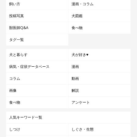
飼い方
漫画・コラム
投稿写真
犬図鑑
獣医師Q&A
食べ物
タグ一覧
犬と暮らす
犬が好き♥
@norinoripiiii
病気・症状データベース
漫画
——先程紹介した動画の「その後」も気になりました。次男くん
コラム
動画
の希望だった回転寿司に行くことはできたのでしょうか？
画像
解説
食べ物
アンケート
飼い主さん：
「パパとママは焼肉に行きたかったのですが…
もちろん回転寿司
人気キーワード一覧
に行きました！（笑）
」
しつけ
しぐさ・生態