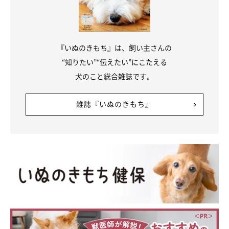
飼い主さん：
「ロロが我が家に来たのが、次男が私のお腹の中にいる臨月のと
きでした。月齢も近く、同じ赤ちゃんの状態から一緒にいるの
『いぬのきもち』は、飼い主さんの
で、
ロロにとって次男は特別な存在なのかも
しれません。
“知りたい”“伝えたい”にこたえる
犬のこと総合雑誌です。
ただフシギなのが、次男が泣いているとき以外はそんなに『仲良
し』と感じることはないんです。ロロがあのように鳴くのは次男
雑誌『いぬのきもち』
が泣いているときだけなので、家族でも
『なんでかな？』
とよく
笑いながら話しています（笑）」