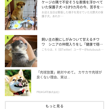
ケージの隅で不安そうな表情を浮かべて
いた保護子犬→3才9カ月の今、苦手を克
服し頼もしいコに成長！
お迎え当日は緊張した様子を見せていた元野犬の保
護子犬。あれか …
飼い主の腕にしがみついて甘えるチワ
ワ シニアの仲間入りをし「健康で穏や
かな暮らしが続いてほしい」と願う
こちらは、X（旧Twitter）ユーザー＠kotubusuk …
「肉球放置」絶対やめて。 カサカサ肉球が
わおーーーーん！！
良くない理由、実は...
@norinoripiiii
ロロくんが鳴くのは次男くんのときだけで、長男くんや長女ちゃ
PR(AIGATE株式会社)
んのときは反応を示さないようです。
もっと見る