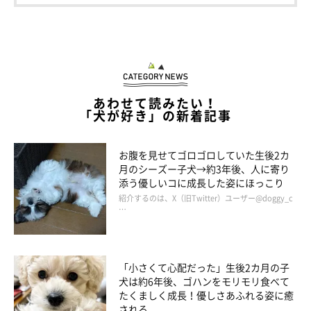
飼い主さんはロロくんについて、
「ほぼ同い年で次男を赤ちゃん
の時から見てるから何か特別な感情があるのかな」
と、
Instagramで綴っていました。
ロロくん、これからも次男くんを見守ってあげてね！
あわせて読みたい！
「犬が好き」の新着記事
お腹を見せてゴロゴロしていた生後2カ
月のシーズー子犬→約3年後、人に寄り
添う優しいコに成長した姿にほっこり
紹介するのは、X（旧Twitter）ユーザー@doggy_c
…
「小さくて心配だった」生後2カ月の子
犬は約6年後、ゴハンをモリモリ食べて
たくましく成長！優しさあふれる姿に癒
される