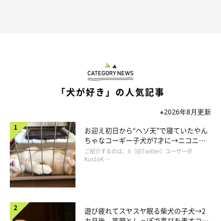
くぅちゃんとの出会い
「犬が好き」の人気記事
※2026年8月更新
お迎え初日から“ヘソ天”で寝ていたやん
ちゃなコーギー子犬が7才に→ニコニ
コ“コーギースマイル”が魅力のコに成
ご紹介するのは、X（旧Twitter）ユーザー＠
長！
Kus1oK …
遊び疲れてスヤスヤ眠る柴犬の子犬→2
カ月後、笑顔としっぽで喜びを表すコに