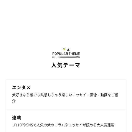
くぅちゃんはどんなコ？
人気テーマ
エンタメ
犬好きなら誰でも共感しちゃう楽しいエッセイ・画像・動画をご紹
介
連載
ブログやSNSで人気の犬のコラムやエッセイが読める大人気連載
ベッドでくつろぎながら飼い主さんを見るくぅちゃん