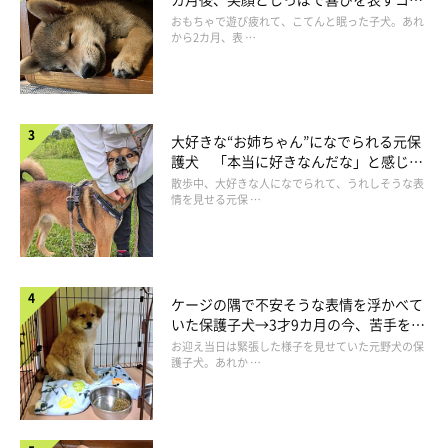
お迎え初日に飼い主さんとソファでくつろぐくぅちゃん
成長！
おもちゃで遊び疲れて、こてんと眠った子犬。あれ
@PONA_15
から2カ月、表 …
飼い主さんは昨年、飼っていた先代の愛犬を若くして病気で亡く
したことがきっかけで、動物愛護センターでボランティアをする
大好きな“お姉ちゃん”になでられる元保
ようになったそうです。そこで飼い主さんはくぅちゃんと出会っ
護犬 「本当に好きなんだな」と感じる
たといいます。
表情にほっこり
散歩中、大好きな人になでられて、うれしそうな表
情を見せる元保 …
飼い主さん：
「くぅちゃんだけが半年以上飼い主が決まらず、しばらくポツン
と残っていました。センターの職員の方に「飼わない？」と言わ
ケージの隅で不安そうな表情を浮かべて
れて、夫に相談したところOKをもらったので、出会ってから3〜
いた保護子犬→3才9カ月の今、苦手を克
4カ月後にくぅちゃんが我が家にやってきました！」
服し頼もしいコに成長！
お迎え当日は緊張した様子を見せていた元野犬の保
護子犬。あれか …