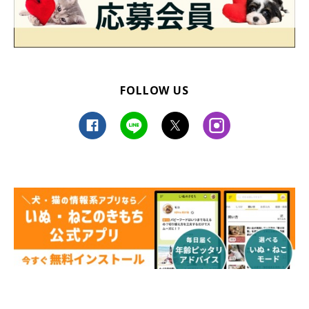
FOLLOW US
丸くなって眠るくぅちゃん
@PONA_15
最後に、飼い主さんにとってくぅちゃんはどのような存在か、ま
た、これからくぅちゃんと一緒にどのように暮らしていきたいか
を飼い主さんに伺いました。
飼い主さん：
「私たち夫婦には子どもがいないので、くぅちゃんは私たちの
大
事な“一人娘”のような存在
です！今後もくぅちゃんに癒されなが
ら、のんびり暮らしていきたいです」