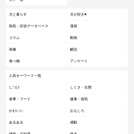
犬と暮らす
犬が好き♥
病気・症状データベース
漫画
コラム
動画
画像
解説
食べ物
アンケート
人気キーワード一覧
しつけ
しぐさ・生態
食事・フード
健康・病気
かわいい
おもしろ
あるある
感動
雑学・豆知識
柴犬