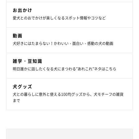
@PONA_15
お出かけ
保護犬をお迎えするのは初めてだったという飼い主さん。毎日、
愛犬とのおでかけが楽しくなるスポット情報やコツなど
くぅちゃんが『この家に来られて幸せです』と伝えてきているよ
うな感覚があるといいます。
動画
犬好きにはたまらない！かわいい・面白い・感動の犬の動画
飼い主さん：
「
茶色くて透き通った目で、こちらによくアイコンタクトをして
雑学・豆知識
明日誰かに話したくなる犬にまつわる”あれこれ”ネタはこちら
くれます。
くぅちゃんの持つ優しい波動に私も癒されています。
10kgある体でおひざに乗ってこられると重いですが、かわいい
犬グッズ
ので許しちゃいます」
犬との暮らしに意外と使える100均グッズから、犬モチーフの雑貨
まで
また、飼い主さんによると、くぅちゃんは「とてもおしゃべり上
手」なのだとか。
飼い主さん：
「『ウォウウォウ〜』と“おしゃべり”してくれます。私が鼻歌を