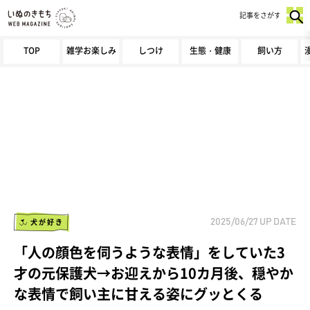
記事をさがす
TOP
雑学お楽しみ
しつけ
生態・健康
飼い方
犬が好き
2025/06/27
UP DATE
「人の顔色を伺うような表情」をしていた3
才の元保護犬→お迎えから10カ月後、穏やか
な表情で飼い主に甘える姿にグッとくる