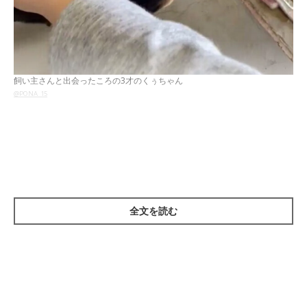
飼い主さんと出会ったころの3才のくぅちゃん
@PONA_15
紹介するのは、X（旧Twitter）ユーザー
@PONA_15
さんの愛犬・
くぅちゃん（撮影時3才）。くぅちゃんは、飼い主さんがボラン
ティアスタッフをしている動物愛護センターからお迎えした元保
護犬です。
全文を読む
くぅちゃんが動物愛護センターにいた当時、飼い主さんは人に慣
れてもらうためにくぅちゃんと触れ合っていたそうですが、「出
会ったころはほとんど触らせてくれず臆病なコでした」と当時を
振り返ります。