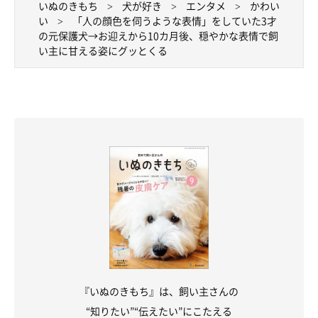
いぬのきもち
犬が好き
エンタメ
かわい
歌い始めると、くぅちゃんもそれに合わせて“歌い”だします」
い
「人の顔色を伺うような表情」をしていた3才
の元保護犬→お迎えから10カ月後、穏やかな表情で飼
い主に甘える姿にグッとくる
『いぬのきもち』は、飼い主さんの
“知りたい”“伝えたい”にこたえる
くぅちゃんへの現在の思い