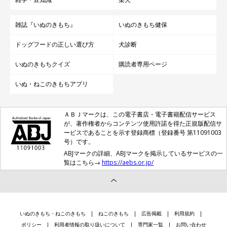
雑誌『いぬのきもち』
いぬのきもち健保
ドッグフードの正しい選び方
犬診断
いぬのきもちクイズ
購読者専用ページ
いぬ・ねこのきもちアプリ
ＡＢＪマークは、この電子書店・電子書籍配信サービス
が、著作権者からコンテンツ使用許諾を得た正規版配信サ
ービスであることを示す登録商標（登録番号 第11091003
号）です。
ABJマークの詳細、ABJマークを掲示しているサービスの一
覧はこちら→
https://aebs.or.jp/
いぬのきもち・ねこのきもち
ねこのきもち
広告掲載
利用規約
ポリシー
利用者情報の取り扱いについて
専門家一覧
お問い合わせ