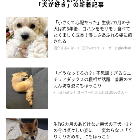
「犬が好き」の新着記事
飼い主さんに撫でられているくぅちゃん
「小さくて心配だった」生後2カ月の子
@PONA_15
犬は約6年後、ゴハンをモリモリ食べて
たくましく成長！優しさあふれる姿に癒
飼い主さん曰く、保護されたころのくぅちゃんは「犬がめっぽう
される
嫌い」だったのだそう。
紹介するのは、X（旧Twitter）ユーザー@ginchan
…
飼い主さん：
「どうなってるの!?」不思議すぎるミニ
「デリケートなコで、うちに来た当初はどこまで慣れるか不安で
チュアダックスの寝相が話題 普段の甘
した。お散歩中に他の犬とすれ違うだけでパニックになっていま
えん坊な姿にもほっこり
した。人間にもビクビクし、最初はゲージから出てこないときも
X（旧Twitter）ユーザー＠chacha210309さん …
ありました」
そんなくぅちゃんも、今はすっかり甘えん坊になり、飼い主さん
生後2カ月のあどけない柴犬の子犬→1才
の後をどこまでもついてくるのだとか。
の今は凛々しい姿に！ 変わらない「く
りくりおめめ」にもほっこり