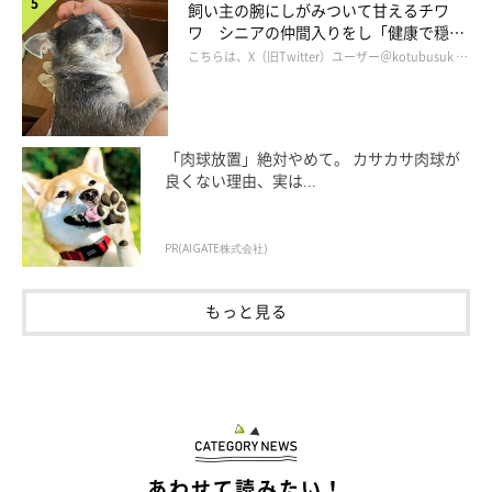
飼い主の腕にしがみついて甘えるチワ
ワ シニアの仲間入りをし「健康で穏や
かな暮らしが続いてほしい」と願う
こちらは、X（旧Twitter）ユーザー＠kotubusuk …
「肉球放置」絶対やめて。 カサカサ肉球が
良くない理由、実は...
PR(AIGATE株式会社)
もっと見る
あわせて読みたい！