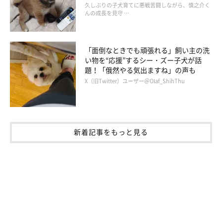
飼い主さん：
久しぶりの子犬育てに悪戦苦闘しながら、慎之介く
んの成長を見守 …
「毎日、私のおなかの上で寝ています。お散歩は、犬とすれ違う
ときはまだ緊張が走りますが、前よりは抑えられるようになりま
した！」
「面倒なときでも頑張れる」飼い主の洗
い物を“応援”するシー・ズー子犬が話
題！「俄然やる気出ますね」の声も
X（旧Twitter）ユーザー＠Olaf_ShihThu
新着記事をもっと見る