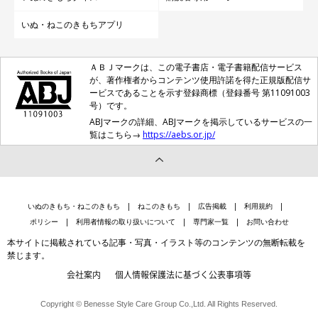
いぬ・ねこのきもちアプリ
ＡＢＪマークは、この電子書店・電子書籍配信サービス
が、著作権者からコンテンツ使用許諾を得た正規版配信サ
ービスであることを示す登録商標（登録番号 第11091003
号）です。
ABJマークの詳細、ABJマークを掲示しているサービスの一
覧はこちら→
https://aebs.or.jp/
いぬのきもち・ねこのきもち
ねこのきもち
広告掲載
利用規約
ポリシー
利用者情報の取り扱いについて
専門家一覧
お問い合わせ
本サイトに掲載されている記事・写真・イラスト等のコンテンツの無断転載を
禁じます。
会社案内
個人情報保護法に基づく公表事項等
Copyright © Benesse Style Care Group Co.,Ltd. All Rights Reserved.