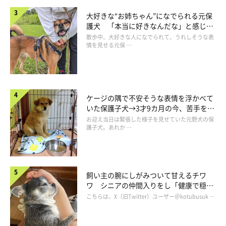
大好きな“お姉ちゃん”になでられる元保
護犬 「本当に好きなんだな」と感じる
表情にほっこり
作者紹介：ここ柴
散歩中、大好きな人になでられて、うれしそうな表
情を見せる元保 …
京都府在住。柴犬の魅力をイラストで表現してSNSで発信、共感
を呼び、「ここ柴部」のハッシュタグとともに話題に。そのイラ
ストは、ドラマ・映画「柴公園」のエンドロールにも登場。柴犬
ケージの隅で不安そうな表情を浮かべて
いた保護子犬→3才9カ月の今、苦手を克
たちのクスッと笑える生態を描いた書籍「柴犬のここが好き」を
服し頼もしいコに成長！
お迎え当日は緊張した様子を見せていた元野犬の保
出版。
護子犬。あれか …
ここ柴のインスタグラム
飼い主の腕にしがみついて甘えるチワ
ワ シニアの仲間入りをし「健康で穏や
かな暮らしが続いてほしい」と願う
こちらは、X（旧Twitter）ユーザー＠kotubusuk …