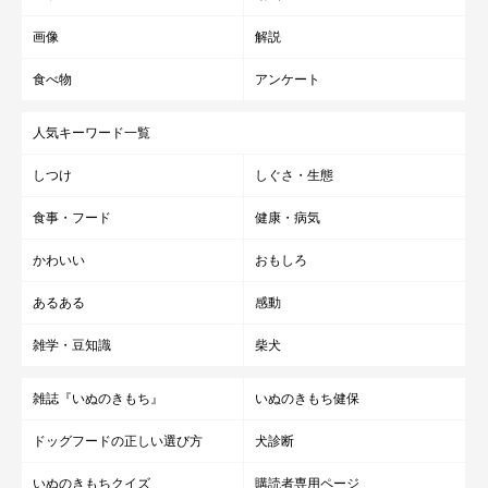
画像
解説
食べ物
アンケート
人気キーワード一覧
しつけ
しぐさ・生態
食事・フード
健康・病気
かわいい
おもしろ
あるある
感動
雑学・豆知識
柴犬
雑誌『いぬのきもち』
いぬのきもち健保
ドッグフードの正しい選び方
犬診断
いぬのきもちクイズ
購読者専用ページ