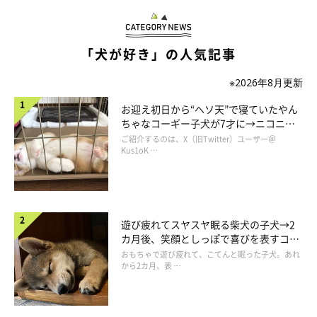
た。
抱っこもさせてくれました。
「犬が好き」の人気記事
真っ赤な紅葉を見ながら、絶対に幸せにしなくちゃと強く思った
日でした。
※2026年8月更新
お迎え初日から“ヘソ天”で寝ていたやん
ちゃなコーギー子犬が7才に→ニコニ
コ“コーギースマイル”が魅力のコに成
ご紹介するのは、X（旧Twitter）ユーザー＠
長！
Kus1oK …
遊び疲れてスヤスヤ眠る柴犬の子犬→2
カ月後、笑顔としっぽで喜びを表すコに
成長！
おもちゃで遊び疲れて、こてんと眠った子犬。あれ
から2カ月、表 …