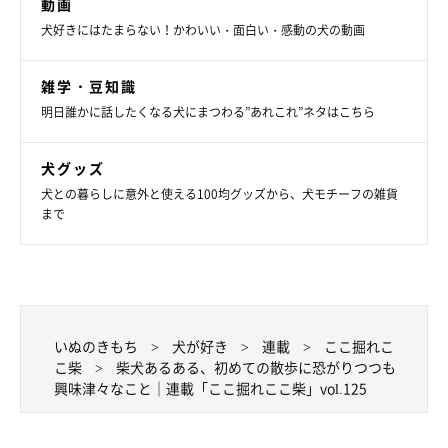
動画
犬好きにはたまらない！かわいい・面白い・感動の犬の動画
雑学・豆知識
明日誰かに話したくなる犬にまつわる”あれこれ”ネタはこちら
犬グッズ
犬との暮らしに意外と使える100均グッズから、犬モチーフの雑貨
まで
いぬのきもち
犬が好き
連載
ここ掘れこ
こ柴
柴犬あるある、初めての散歩に恐がりつつも
興味津々なこと｜連載「ここ掘れここ柴」vol.125