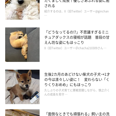
たくましく成長！優しさあふれる姿に癒
される
紹介するのは、X（旧Twitter）ユーザー@ginchan
…
柴犬のここが好き #ここ柴部
「どうなってるの!?」不思議すぎるミニ
チュアダックスの寝相が話題 普段の甘
えん坊な姿にもほっこり
X（旧Twitter）ユーザー＠chacha210309さん …
生後2カ月のあどけない柴犬の子犬→1才
の今は凛々しい姿に！ 変わらない「く
りくりおめめ」にもほっこり
久しぶりの子犬育てに悪戦苦闘しながら、慎之介く
んの成長を見守 …
「面倒なときでも頑張れる」飼い主の洗