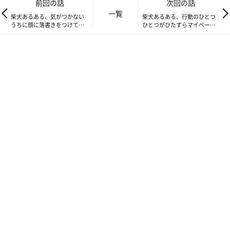
前回の話
次回の話
一覧
触ってみたいな。
柴犬あるある、気がつかない
柴犬あるある、行動のひとつ
うちに顔に落書きをつけてき
ひとつがひたすらマイペース
匂いを嗅いでみたいな。
ちゃうとこ｜連載「ここ掘れ
なとこ｜連載「ここ掘れここ
ここ柴」vol.124
柴」vol.126
あれは何？これは食べられるの？？
あれもこれも初めてで、どれもこれも気になって、
キラキラと好奇心いっぱいの目で自分の周囲の小さな世界を見て
います。
まだまだ見える範囲は狭いもの。
これからいろんなことを知って、学んで、上手に散歩ができるよ
うになっていくのですね。
今週のおまけ