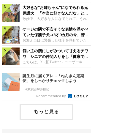
したのでしょうか。今回は、神楽ちゃんの
犬。あれから2カ月、表情や行動にさまざ
成長を飼い主さんと振り返ります！神楽ち
大好きな“お姉ちゃん”になでられる元
まな変化が見られるようになりました。遊
ゃんの成長について聞いた！お迎えから数
び疲れて眠る生後2カ月のなっちゃん遊び
保護犬 「本当に好きなんだな」と感
日後の神楽ちゃん（撮影時生後2カ月）＠
疲れた様子のなっちゃん。@Pkndg_紹介
じる表情にほっこり
散歩中、大好きな人になでられて、うれし
Kus1oKg2vsgdWS2――お迎え当初の神楽
するのは、X（旧Twitter）ユーザー
そうな表情を見せる元保護犬。甘えるよう
ちゃんの様子について教えてください。飼
@Pkndg_さんの愛犬・なっちゃん（取材
ケージの隅で不安そうな表情を浮かべ
な姿に、見ているこちらまでほっこりしま
い主さん： 「お迎え当日から“ヘソ天”で寝
時、生後4カ月／柴犬）。こちらの写真
す。大好きな“お姉ちゃん”に甘える小次郎
ていた保護子犬→3才9カ月の今、苦手
るようなコでし
は、なっちゃんが生後2カ月のころに撮影
くん妹さんになでてもらい、うれしそうな
を克服し頼もしいコに成長！
お迎え当日は緊張した様子を見せていた元
された一枚です。この日、なっちゃんは家
表情を見せる小次郎くん（2026年6月撮
野犬の保護子犬。あれから約3年半、苦手
族と一緒におもちゃで遊んでいました。た
影）。@mika_Jimmy紹介するのは、X（旧
飼い主の腕にしがみついて甘えるチワ
だったことを一つひとつ克服し、家族に寄
くさん遊んで疲れたのか、その後は眠り始
Twitter）ユーザー@mika_Jimmyさんの愛
り添う姿を見せています。お迎え当日、ケ
ワ シニアの仲間入りをし「健康で穏
めたそうです。眠るなっちゃん。
犬・小次郎くん（撮影時5才）。こちら
ージの隅で不安そうにお迎え当日のシルビ
やかな暮らしが続いてほしい」と願う
こちらは、X（旧Twitter）ユーザー＠
@Pkndg_
は、飼い主さんの妹さんと一緒に散歩をし
アちゃん。@nemonemotos今回紹介する
kotubusuke617さんが投稿した写真。写
たときに撮影したという一枚です。この
のは、X（旧Twitter）ユーザー
っているのは、愛犬でチワワのつぶしゃん
誕生月に届くアレ…「ねんきん定期
日、飼い主さんは実家から自宅へ帰る途
@nemonemotosさんの愛犬・シルビアち
（本名：こつぶちゃん）です。飼い主さん
便」をしっかりチェックしよう
中、妹さんと公園で待ち合わせ
ゃん（撮影当時、生後推定2カ月）。飼い
の腕にしがみつくつぶしゃん（撮影時6
主さんが「#最初に撮った一枚」として投
才）＠kotubusuke617撮影当時の状況に
PR(東京証券取引所)
稿した写真には、ケージの隅で不安そうな
ついて伺うと、飼い主さんはこう教えてく
Recommended by
表情を浮かべるシルビアちゃんの姿が写っ
れました。飼い主さん： 「ある休日のこ
ていました。こちらは、保護犬だったシル
とです。私がソファに座った途端にひざの
上にのってきたので、そのままなでながら
もっと見る
テレビを見ていたのですが、微動だにしな
いので気になって見てみると、腕にしがみ
つくような形で気持ちよさそうに