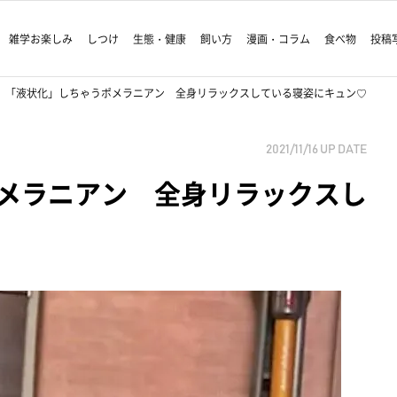
雑学お楽しみ
しつけ
生態・健康
飼い方
漫画・コラム
食べ物
投稿
「液状化」しちゃうポメラニアン 全身リラックスしている寝姿にキュン♡
2021/11/16
UP DATE
メラニアン 全身リラックスし