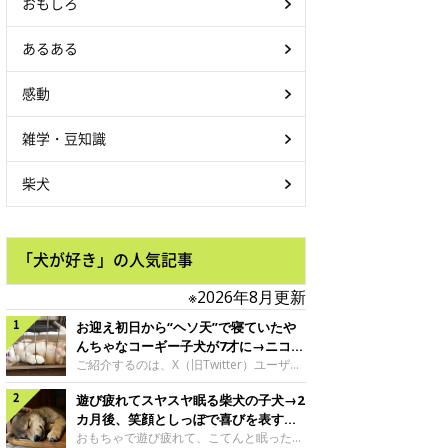
おもしろ
あるある
感動
雑学・豆知識
柴犬
「犬が好き」の人気記事
※2026年8月更新
お迎え初日から“ヘソ天”で寝ていたや
んちゃなコーギー子犬が7才に→ニコニ
コ“コーギースマイル”が魅力のコに成
ご紹介するのは、X（旧Twitter）ユーザー
＠Kus1oKg2vsgdWS2さんの愛犬でウェル
長！
遊び疲れてスヤスヤ眠る柴犬の子犬→2
シュ・コーギー・ペンブロークの神楽ちゃ
ん。今年の8月で7才になるという神楽ちゃ
カ月後、笑顔としっぽで喜びを表すコ
んですが、いったいどんな子犬時代を過ご
に成長！
おもちゃで遊び疲れて、こてんと眠った子