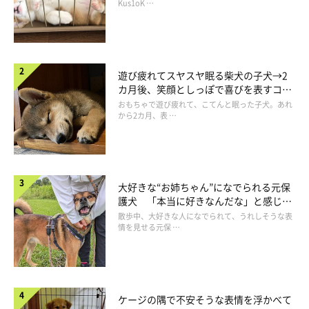
長！
Kus1oK …
遊び疲れてスヤスヤ眠る柴犬の子犬→2
カ月後、笑顔としっぽで喜びを表すコに
成長！
おもちゃで遊び疲れて、こてんと眠った子犬。あれ
から2カ月、表 …
大好きな“お姉ちゃん”になでられる元保
護犬 「本当に好きなんだな」と感じる
表情にほっこり
散歩中、大好きな人になでられて、うれしそうな表
情を見せる元保 …
ケージの隅で不安そうな表情を浮かべて