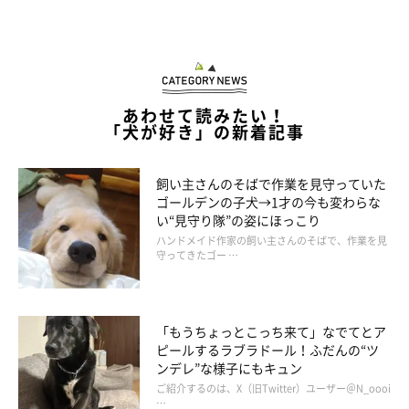
あわせて読みたい！
「犬が好き」の新着記事
飼い主さんのそばで作業を見守っていた
ゴールデンの子犬→1才の今も変わらな
い“見守り隊”の姿にほっこり
ハンドメイド作家の飼い主さんのそばで、作業を見
守ってきたゴー …
「もうちょっとこっち来て」なでてとア
ピールするラブラドール！ふだんの“ツ
ンデレ”な様子にもキュン
ご紹介するのは、X（旧Twitter）ユーザー＠N_oooi
…