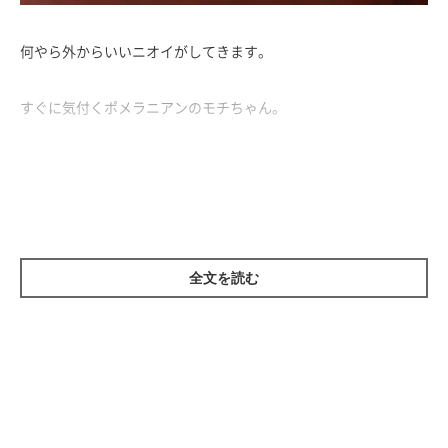
何やら外からいいニオイがしてきます。
すぐに気付くポメラニアンのモチちゃん。
「この美味しそうなニオイは何だろう？ どこから来るのかな
あ」
「うちじゃないよね？」
いいニオイは、たこ焼きのニオイです♡
全文を読む
たこ焼きが食べたくなってしまったモチちゃんなのでした♪