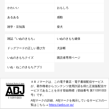
かわいい
おもしろ
あるある
感動
雑学・豆知識
柴犬
雑誌『いぬのきもち』
いぬのきもち健保
ドッグフードの正しい選び方
犬診断
いぬのきもちクイズ
購読者専用ページ
いぬ・ねこのきもちアプリ
ＡＢＪマークは、この電子書店・電子書籍配信サービス
が、著作権者からコンテンツ使用許諾を得た正規版配信サ
ービスであることを示す登録商標（登録番号 第11091003
号）です。
ABJマークの詳細、ABJマークを掲示しているサービスの一
覧はこちら→
https://aebs.or.jp/