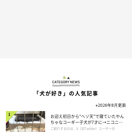
「犬が好き」の人気記事
※2026年8月更新
お迎え初日から“ヘソ天”で寝ていたやん
ちゃなコーギー子犬が7才に→ニコニ
コ“コーギースマイル”が魅力のコに成
ご紹介するのは、X（旧Twitter）ユーザー＠