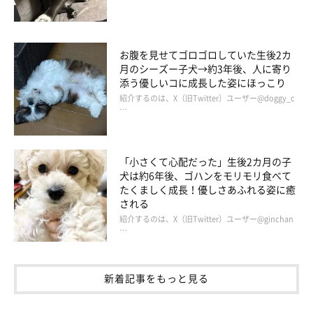
お腹を見せてゴロゴロしていた生後2カ
月のシーズー子犬→約3年後、人に寄り
添う優しいコに成長した姿にほっこり
紹介するのは、X（旧Twitter）ユーザー@doggy_c
…
「小さくて心配だった」生後2カ月の子
犬は約6年後、ゴハンをモリモリ食べて
たくましく成長！優しさあふれる姿に癒
される
紹介するのは、X（旧Twitter）ユーザー@ginchan
…
新着記事をもっと見る