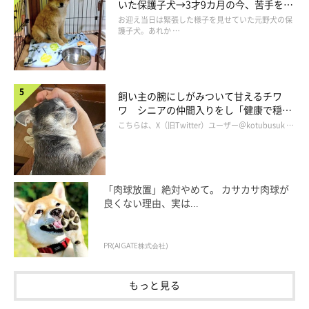
いた保護子犬→3才9カ月の今、苦手を克
服し頼もしいコに成長！
お迎え当日は緊張した様子を見せていた元野犬の保
護子犬。あれか …
飼い主の腕にしがみついて甘えるチワ
ワ シニアの仲間入りをし「健康で穏や
かな暮らしが続いてほしい」と願う
こちらは、X（旧Twitter）ユーザー＠kotubusuk …
「肉球放置」絶対やめて。 カサカサ肉球が
良くない理由、実は...
PR(AIGATE株式会社)
もっと見る