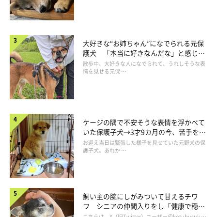
大好きな“お姉ちゃん”になでられる元保
護犬 「本当に好きなんだな」と感じる
表情にほっこり
散歩中、大好きな人になでられて、うれしそうな表
情を見せる元保 …
ケージの隅で不安そうな表情を浮かべて
いた保護子犬→3才9カ月の今、苦手を克
服し頼もしいコに成長！
お迎え当日は緊張した様子を見せていた元野犬の保
護子犬。あれか …
飼い主の腕にしがみついて甘えるチワ
ワ シニアの仲間入りをし「健康で穏や
かな暮らしが続いてほしい」と願う
こちらは、X（旧Twitter）ユーザー＠kotubusuk …