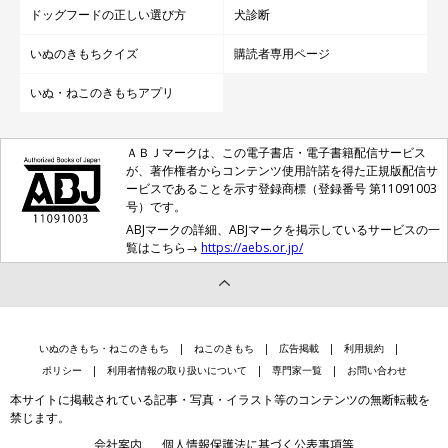
ドッグフードの正しい選び方
犬診断
いぬのきもちクイズ
購読者専用ページ
いぬ・ねこのきもちアプリ
ＡＢＪマークは、この電子書店・電子書籍配信サービス
が、著作権者からコンテンツ使用許諾を得た正規版配信サ
ービスであることを示す登録商標（登録番号 第11091003
号）です。
ABJマークの詳細、ABJマークを掲示しているサービスの一
覧はこちら→
https://aebs.or.jp/
いぬのきもち・ねこのきもち
ねこのきもち
広告掲載
利用規約
ポリシー
利用者情報の取り扱いについて
専門家一覧
お問い合わせ
本サイトに掲載されている記事・写真・イラスト等のコンテンツの無断転載を
禁じます。
会社案内
個人情報保護法に基づく公表事項等