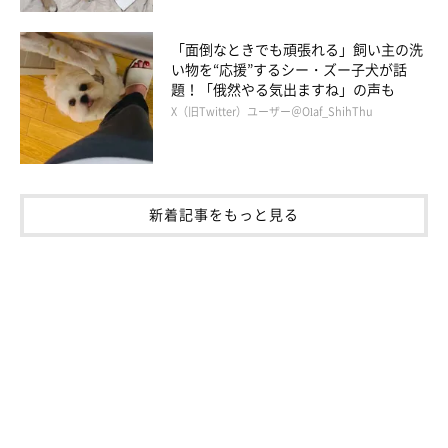
「面倒なときでも頑張れる」飼い主の洗
い物を“応援”するシー・ズー子犬が話
題！「俄然やる気出ますね」の声も
X（旧Twitter）ユーザー＠Olaf_ShihThu
新着記事をもっと見る