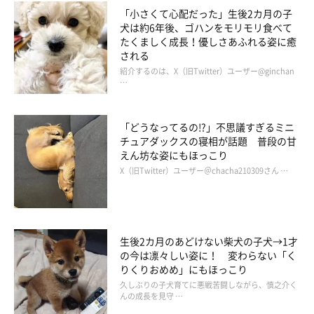
「小さくて心配だった」生後2カ月の子
犬は約6年後、ゴハンをモリモリ食べて
たくましく成長！優しさあふれる姿に癒
される
紹介するのは、X（旧Twitter）ユーザー@ginchan
…
「どうなってるの!?」不思議すぎるミニ
チュアダックスの寝相が話題 普段の甘
えん坊な姿にもほっこり
X（旧Twitter）ユーザー＠chacha210309さん …
生後2カ月のあどけない柴犬の子犬→1才
の今は凛々しい姿に！ 変わらない「く
りくりおめめ」にもほっこり
久しぶりの子犬育てに悪戦苦闘しながら、慎之介く
んの成長を見守 …