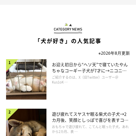
「犬が好き」の人気記事
※2026年8月更新
お迎え初日から“ヘソ天”で寝ていたやん
ちゃなコーギー子犬が7才に→ニコニ
コ“コーギースマイル”が魅力のコに成
ご紹介するのは、X（旧Twitter）ユーザー＠
長！
Kus1oK …
遊び疲れてスヤスヤ眠る柴犬の子犬→2
カ月後、笑顔としっぽで喜びを表すコに
成長！
おもちゃで遊び疲れて、こてんと眠った子犬。あれ
から2カ月、表 …