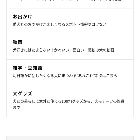
かぼすちゃんとおさんぽ。
お出かけ
人間にはわからないけれど、たぶんバスマットには、かぼちゃ
愛犬とのおでかけが楽しくなるスポット情報やコツなど
んのオシッコの匂いがほんのり残っているのでしょう。みんなで
クンクンしていましたよ。さて、これを置いたらどうなるでしょ
動画
う？
犬好きにはたまらない！かわいい・面白い・感動の犬の動画
雑学・豆知識
明日誰かに話したくなる犬にまつわる”あれこれ”ネタはこちら
犬グッズ
犬との暮らしに意外と使える100均グッズから、犬モチーフの雑貨
まで