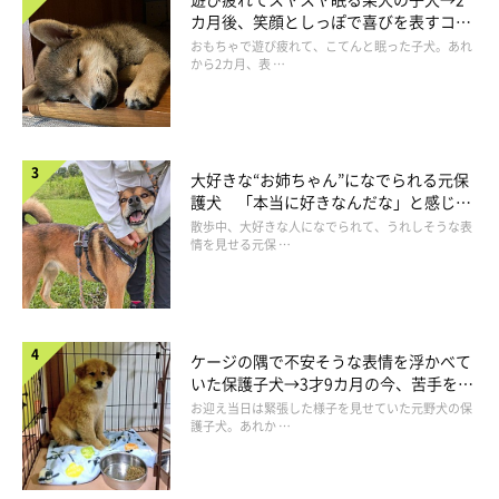
カ月後、笑顔としっぽで喜びを表すコに
かぼすちゃんとおさんぽ。
成長！
おもちゃで遊び疲れて、こてんと眠った子犬。あれ
から2カ月、表 …
なんとか室内トイレでもできるようになってもらおうと、練習
することにしました。大雨の夜に、「今日はここでおしっこして
ね！」と、しばらくの間かぼちゃんにはトイレマットの上で過ご
大好きな“お姉ちゃん”になでられる元保
してもらったけど…
護犬 「本当に好きなんだな」と感じる
表情にほっこり
散歩中、大好きな人になでられて、うれしそうな表
情を見せる元保 …
ケージの隅で不安そうな表情を浮かべて
いた保護子犬→3才9カ月の今、苦手を克
服し頼もしいコに成長！
お迎え当日は緊張した様子を見せていた元野犬の保
護子犬。あれか …