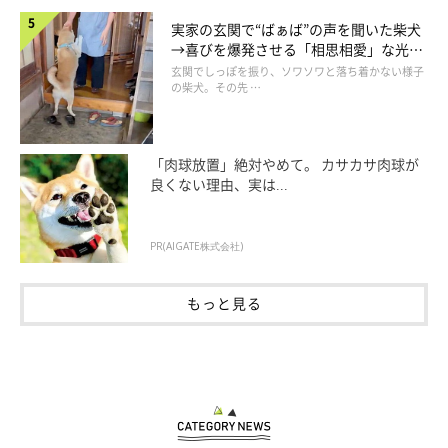
実家の玄関で“ばぁば”の声を聞いた柴犬
→喜びを爆発させる「相思相愛」な光景
かぼすちゃんとおさんぽ。
にほっこり
玄関でしっぽを振り、ソワソワと落ち着かない様子
の柴犬。その先 …
猫たちも落ち着かずにウロウロするし、お祭りみたいになっち
ゃって断念しました。そのうちにトイレを置いておくのも邪魔に
なり、片付けてしまいました。すっかり開き直り、「もう完全外
「肉球放置」絶対やめて。 カサカサ肉球が
良くない理由、実は...
派を貫いてやるぞ！」という気持ちになっちゃいましたよ。
PR(AIGATE株式会社)
もっと見る