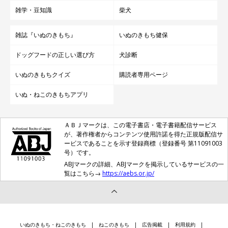
雑学・豆知識
柴犬
雑誌『いぬのきもち』
いぬのきもち健保
ドッグフードの正しい選び方
犬診断
いぬのきもちクイズ
購読者専用ページ
いぬ・ねこのきもちアプリ
ＡＢＪマークは、この電子書店・電子書籍配信サービス
が、著作権者からコンテンツ使用許諾を得た正規版配信サ
ービスであることを示す登録商標（登録番号 第11091003
号）です。
ABJマークの詳細、ABJマークを掲示しているサービスの一
覧はこちら→
https://aebs.or.jp/
いぬのきもち・ねこのきもち
ねこのきもち
広告掲載
利用規約