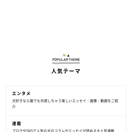
かぼすちゃんとおさんぽ。
発想の転換です。どうせもう古くなったし、これはかぼちゃん
の為に使うことにしよう！
人気テーマ
エンタメ
犬好きなら誰でも共感しちゃう楽しいエッセイ・画像・動画をご紹
介
連載
ブログやSNSで人気の犬のコラムやエッセイが読める大人気連載