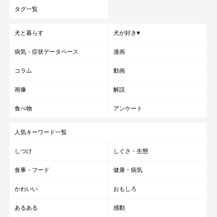
タグ一覧
犬と暮らす
犬が好き♥
病気・症状データベース
漫画
コラム
動画
かぼすちゃんとおさんぽ。
画像
解説
今年の秋の旅行で17時間フェリーに乗りましたが、ここでもち
食べ物
アンケート
ゃんとトイレができましたよ。ピンクの小さなバスマットの切れ
人気キーワード一覧
端を、ビニール袋に入れて持って行ったんです。きっともう、そ
んなものはなくてもちゃんと出来るのだと思いますが、かぼちゃ
しつけ
しぐさ・生態
んにおしっこをする場所を教えてくれるお守りみたいになってい
食事・フード
健康・病気
ます。
かわいい
おもしろ
あるある
感動