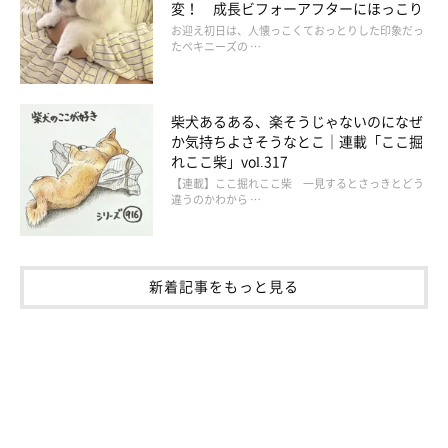
変！ 成長ビフォーアフターにほっこり
お迎え初日は、人懐っこくておっとりした印象だっ
たペキニーズの …
柴犬あるある、楽そうじゃないのになぜ
か気持ちよさそうなとこ｜連載「ここ掘
れここ柴」vol.317
【連載】ここ掘れここ柴 一見するとさっきとどう
違うのかわから …
新着記事をもっと見る