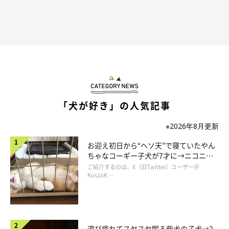
「犬が好き」の人気記事
※2026年8月更新
お迎え初日から“ヘソ天”で寝ていたやん
ちゃなコーギー子犬が7才に→ニコニ
コ“コーギースマイル”が魅力のコに成
ご紹介するのは、X（旧Twitter）ユーザー＠
長！
Kus1oK …
遊び疲れてスヤスヤ眠る柴犬の子犬→2