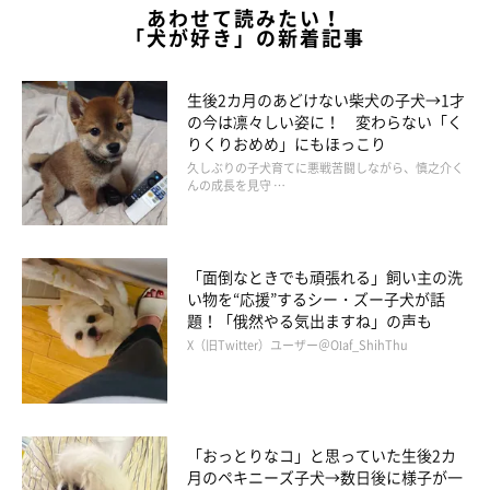
あわせて読みたい！
「犬が好き」の新着記事
かぼすちゃんとおさんぽ。
生後2カ月のあどけない柴犬の子犬→1才
の今は凛々しい姿に！ 変わらない「く
今から２年前のかぼちゃんが10歳になる頃のことです。年を取
りくりおめめ」にもほっこり
久しぶりの子犬育てに悪戦苦闘しながら、慎之介く
ってきたせいか、年にほんの数回ですが、朝までオシッコが我慢
んの成長を見守 …
できなかったことがあり、バスマットの上にしてあることがあり
ました。その度に、「かぼちゃん、バスマットはトイレじゃない
のよ」と言っていたのですが、ある日閃きました。「そうだ！バ
「面倒なときでも頑張れる」飼い主の洗
スマットをトイレにしちゃえばいいんじゃない？」
い物を“応援”するシー・ズー子犬が話
題！「俄然やる気出ますね」の声も
X（旧Twitter）ユーザー＠Olaf_ShihThu
「おっとりなコ」と思っていた生後2カ
月のペキニーズ子犬→数日後に様子が一