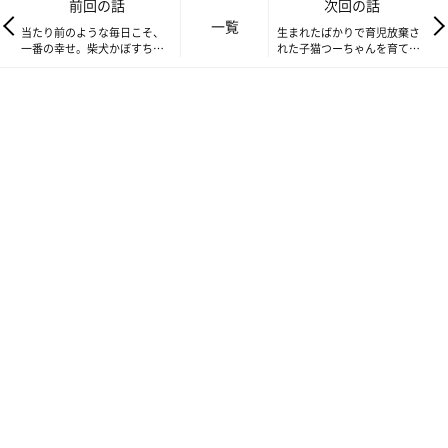
前回の話
次回の話
一覧
当たり前のような毎日こそ、
生まれたばかりで育児放棄さ
一番の幸せ。柴犬かぼすちゃ
れた子猫つーちゃんを育てた
んの骨折の思い出
のは、柴犬かぼすちゃんの愛
かぼすちゃんとおさんぽ。
それはきっと、人間たちがかぼちゃんとお散歩するのが嬉しく
て、朝も夕も、雨の日も雪の日も台風の日も、とにかくたくさん
歩いたので、室内でする必要がなくなってしまったからでしょ
う。トイレの使い方も忘れてしまったように思えました。