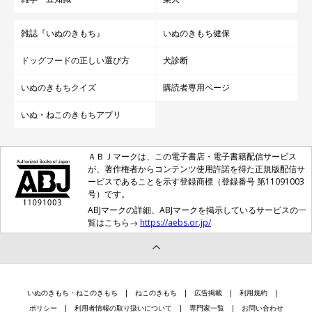
雑誌『いぬのきもち』
いぬのきもち健保
ドッグフードの正しい選び方
犬診断
いぬのきもちクイズ
購読者専用ページ
いぬ・ねこのきもちアプリ
ＡＢＪマークは、この電子書店・電子書籍配信サービス
が、著作権者からコンテンツ使用許諾を得た正規版配信サ
ービスであることを示す登録商標（登録番号 第11091003
号）です。
ABJマークの詳細、ABJマークを掲示しているサービスの一
覧はこちら→
https://aebs.or.jp/
いぬのきもち・ねこのきもち
ねこのきもち
広告掲載
利用規約
ポリシー
利用者情報の取り扱いについて
専門家一覧
お問い合わせ