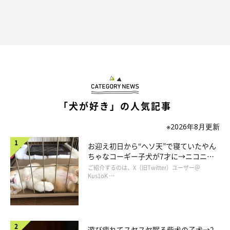
マロたんが使ってくれなかったら、ぬいぐるみの居場所にしよう
と思っていたのですが、マロたんに「このこ、邪魔」と言われた
「犬が好き」の人気記事
ので、どかしてみたところ。
※2026年8月更新
お迎え初日から“ヘソ天”で寝ていたやん
ちゃなコーギー子犬が7才に→ニコニ
コ“コーギースマイル”が魅力のコに成
ご紹介するのは、X（旧Twitter）ユーザー＠
長！
Kus1oK …
遊び疲れてスヤスヤ眠る柴犬の子犬→2