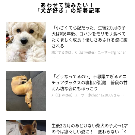
あわせて読みたい！
「犬が好き」の新着記事
「小さくて心配だった」生後2カ月の子
犬は約6年後、ゴハンをモリモリ食べて
たくましく成長！優しさあふれる姿に癒
される
紹介するのは、X（旧Twitter）ユーザー@ginchan
…
「どうなってるの!?」不思議すぎるミニ
チュアダックスの寝相が話題 普段の甘
えん坊な姿にもほっこり
X（旧Twitter）ユーザー＠chacha210309さん …
生後2カ月のあどけない柴犬の子犬→1才
の今は凛々しい姿に！ 変わらない「く