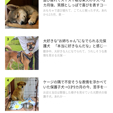
カ月後、笑顔としっぽで喜びを表すコに
成長！
おもちゃで遊び疲れて、こてんと眠った子犬。あれ
から2カ月、表 …
大好きな“お姉ちゃん”になでられる元保
護犬 「本当に好きなんだな」と感じる
お昼寝の準備を始めました。気に入ってくれてよかったです。
表情にほっこり
散歩中、大好きな人になでられて、うれしそうな表
500円無駄にならずに済んだ、という点もよかったです笑
情を見せる元保 …
ケージの隅で不安そうな表情を浮かべて
いた保護子犬→3才9カ月の今、苦手を克
服し頼もしいコに成長！
お迎え当日は緊張した様子を見せていた元野犬の保
護子犬。あれか …