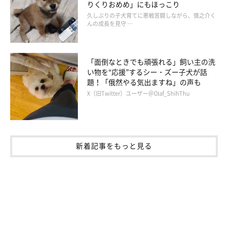
りくりおめめ」にもほっこり
久しぶりの子犬育てに悪戦苦闘しながら、慎之介く
んの成長を見守 …
「面倒なときでも頑張れる」飼い主の洗
い物を“応援”するシー・ズー子犬が話
題！「俄然やる気出ますね」の声も
X（旧Twitter）ユーザー＠Olaf_ShihThu
新着記事をもっと見る