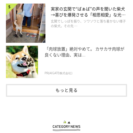
実家の玄関で“ばぁば”の声を聞いた柴犬
→喜びを爆発させる「相思相愛」な光景
にほっこり
玄関でしっぽを振り、ソワソワと落ち着かない様子
の柴犬。その先 …
「肉球放置」絶対やめて。 カサカサ肉球が
良くない理由、実は...
PR(AIGATE株式会社)
もっと見る