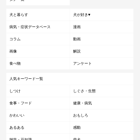
犬と暮らす
犬が好き♥
病気・症状データベース
漫画
コラム
動画
画像
解説
食べ物
アンケート
人気キーワード一覧
しつけ
しぐさ・生態
食事・フード
健康・病気
かわいい
おもしろ
あるある
感動
雑学・豆知識
柴犬