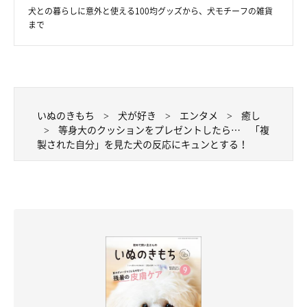
犬との暮らしに意外と使える100均グッズから、犬モチーフの雑貨
まで
いぬのきもち
犬が好き
エンタメ
癒し
等身大のクッションをプレゼントしたら… 「複
笑顔がキュートすぎる♡
製された自分」を見た犬の反応にキュンとする！
@kawai_nu_san
名前の通り、愛嬌たっぷりなかわいーぬちゃん。今後も可愛らし
い姿をたくさん見せてくれることでしょうね！
関連記事:
ごはんを食べ終えて満腹の犬が向かった先はベ
ッド！ 「人のような寝姿」を見せる無防備っ
ぷりがかわいい
紹介するのは、X（旧Twitter）ユーザー@kawai_nu_sanさんの愛
犬・かわいーぬちゃん（撮影時2才）の写真。飼い主さんのベッド