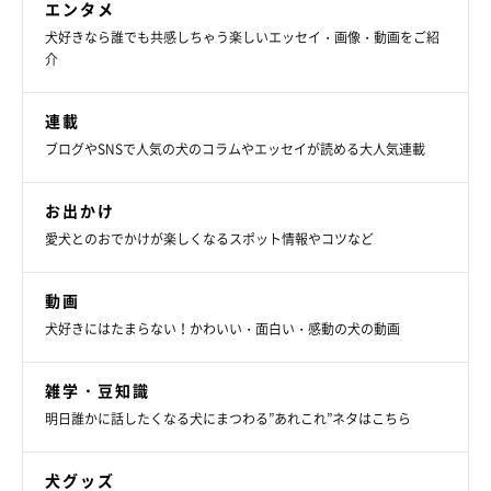
エンタメ
飼い主さん：
犬好きなら誰でも共感しちゃう楽しいエッセイ・画像・動画をご紹
「散歩中もすれ違った人に挨拶しに行ってしまうため、お散歩に
介
ならず…。商店街など人の多い場所は歩けませんね（笑）」
連載
ブログやSNSで人気の犬のコラムやエッセイが読める大人気連載
お出かけ
愛犬とのおでかけが楽しくなるスポット情報やコツなど
動画
犬好きにはたまらない！かわいい・面白い・感動の犬の動画
雑学・豆知識
明日誰かに話したくなる犬にまつわる”あれこれ”ネタはこちら
犬グッズ