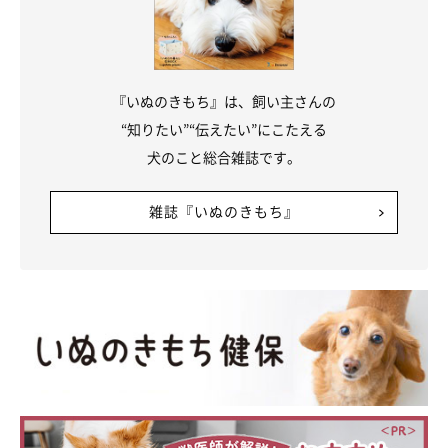
を上手に使いこなし、まるで人のような格好で眠る姿がおさめられ
ています。撮影時はどのような状況だったのでしょうか。飼い主さ
んに話を聞きました。
写真提供・取材協力／Twitter（
@kawai_nu_san
さん）
※この記事は投稿者さまにご了承をいただいたうえで制作してい
ます。
『いぬのきもち』は、飼い主さんの
取材・文／雨宮カイ
“知りたい”“伝えたい”にこたえる
犬のこと総合雑誌です。
雑誌『いぬのきもち』