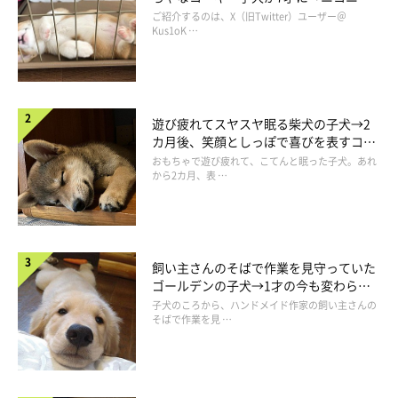
コ“コーギースマイル”が魅力のコに成
ご紹介するのは、X（旧Twitter）ユーザー＠
その後は？
長！
Kus1oK …
遊び疲れてスヤスヤ眠る柴犬の子犬→2
カ月後、笑顔としっぽで喜びを表すコに
成長！
おもちゃで遊び疲れて、こてんと眠った子犬。あれ
から2カ月、表 …
飼い主さんのそばで作業を見守っていた
ゴールデンの子犬→1才の今も変わらな
い“見守り隊”の姿にほっこり
子犬のころから、ハンドメイド作家の飼い主さんの
そばで作業を見 …