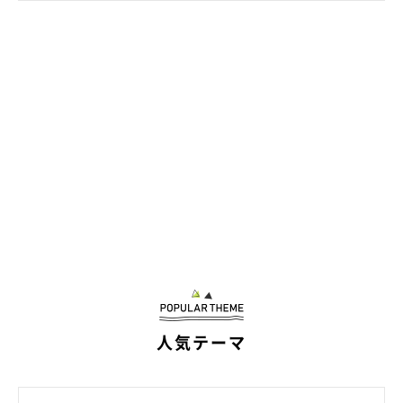
躍動感がスゴい…！
@kawai_nu_san
やんちゃで好奇心旺盛な性格のかわいーぬちゃん。人見知りや犬
人気テーマ
見知りをしない、とてもフレンドリーなコだそうですが、飼い主
さんはちょっと困ってしまうこともあるそうで…。