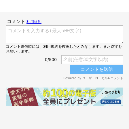
可愛すぎる…！
@kawai_nu_san
Twitterで反響があった、かわいーぬちゃんのこの投稿。飼い主
さんにお話を聞くと、かわいーぬちゃんは等身大のクッションを
見て
「ほかのワンちゃんだと思ったのかもしれない」
とのこと。
しかし、あのような反応は
予想外だった
といいます。
飼い主さん：
「普段は犬見知りをせず、警戒心がまったくないコなので、あの