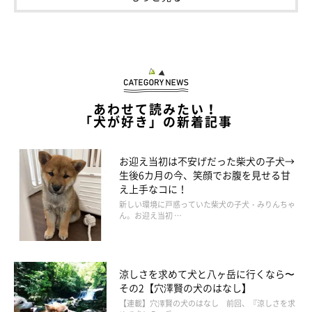
@kawai_nu_san
家にあるどのおもちゃよりも好きなようで、与えると飽きること
あわせて読みたい！
なく遊んでいるそうです。仲良しになってよかったです♪
「犬が好き」の新着記事
お迎え当初は不安げだった柴犬の子犬→
生後6カ月の今、笑顔でお腹を見せる甘
え上手なコに！
新しい環境に戸惑っていた柴犬の子犬・みりんちゃ
ん。お迎え当初 …
涼しさを求めて犬と八ヶ岳に行くなら〜
その2【穴澤賢の犬のはなし】
【連載】穴澤賢の犬のはなし 前回、『涼しさを求