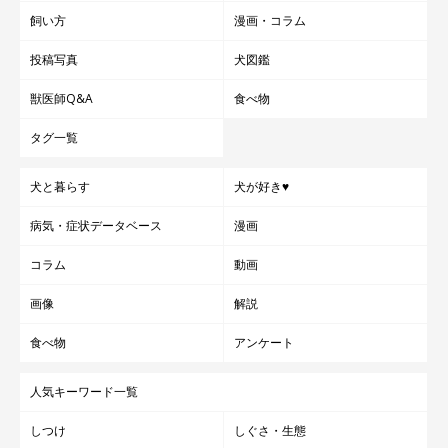
飼い方
漫画・コラム
投稿写真
犬図鑑
獣医師Q&A
食べ物
タグ一覧
犬と暮らす
犬が好き♥
病気・症状データベース
漫画
コラム
動画
画像
解説
食べ物
アンケート
人気キーワード一覧
しつけ
しぐさ・生態