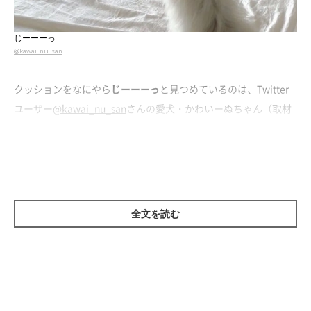
じーーーっ
@kawai_nu_san
クッションをなにやら
じーーーっ
と見つめているのは、Twitter
ユーザー
@kawai_nu_san
さんの愛犬・かわいーぬちゃん（取材
当時1才）。
飼い主さんはかわいーぬちゃんの1才の誕生日の記念に、等身大
クッションを作ったのだそう。注文したクッションが届き、早速
かわいーぬちゃんにプレゼントすることに。すると、かわいーぬ
全文を読む
ちゃんは
“複製された自分”を見て、ベッドの端っこから動かなく
なってしまった
ようなのです。
この写真を撮影したとき、固まってしまってから
5分ほどが経過
していたのだとか（笑） かわいーぬちゃん、どうしちゃった