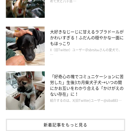
めて犬と八ヶ岳 …
大好きなじーじに甘えるラブラドールが
かわいすぎる！ふだんの穏やかな一面に
かわいーぬちゃんってどんなコ？
もほっこり
X（旧Twitter）ユーザー＠sbrsitmさんの愛犬で、
…
「好奇心の塊でコミュニケーションに苦
労した」生後3カ月柴犬子犬→いつの間
にかお互いをわかり合える「かけがえの
ない存在」に！
紹介するのは、X(旧Twitter)ユーザー@siba883 …
新着記事をもっと見る