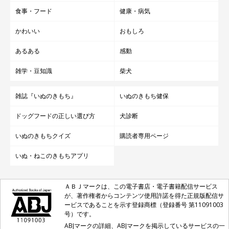
食事・フード
健康・病気
かわいい
おもしろ
あるある
感動
雑学・豆知識
柴犬
雑誌『いぬのきもち』
いぬのきもち健保
ドッグフードの正しい選び方
犬診断
いぬのきもちクイズ
購読者専用ページ
いぬ・ねこのきもちアプリ
ＡＢＪマークは、この電子書店・電子書籍配信サービス
が、著作権者からコンテンツ使用許諾を得た正規版配信サ
ービスであることを示す登録商標（登録番号 第11091003
号）です。
ABJマークの詳細、ABJマークを掲示しているサービスの一