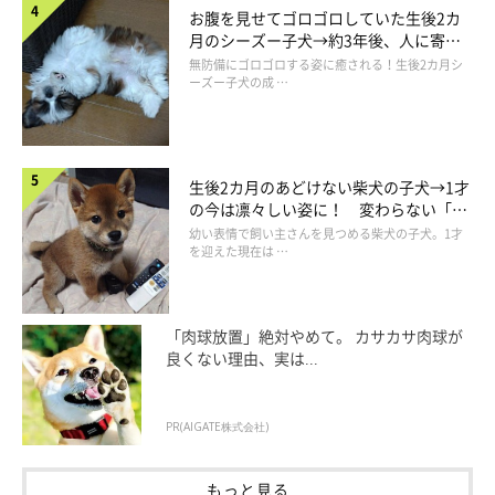
@kawai_nu_san
お腹を見せてゴロゴロしていた生後2カ
月のシーズー子犬→約3年後、人に寄り
添う優しいコに成長した姿にほっこり
気になる「その後」ですが、かわいーぬちゃんは等身大クッショ
無防備にゴロゴロする姿に癒される！生後2カ月シ
ーズー子犬の成 …
ンをおもちゃだと思うようになったのか、
毎日一緒に遊んでいる
のだとか！
生後2カ月のあどけない柴犬の子犬→1才
の今は凛々しい姿に！ 変わらない「く
りくりおめめ」にもほっこり
幼い表情で飼い主さんを見つめる柴犬の子犬。1才
を迎えた現在は …
「肉球放置」絶対やめて。 カサカサ肉球が
良くない理由、実は...
PR(AIGATE株式会社)
もっと見る