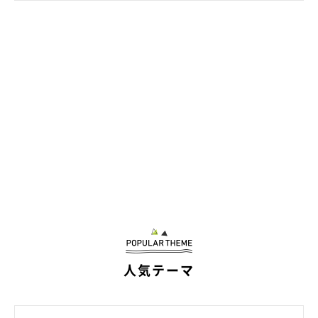
100点満点の笑顔！
人気テーマ
@pomeko_nymz
愛らしい行動などで飼い主さんのことを笑わせてくれたりと、た