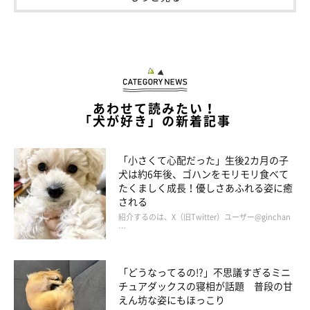
あわせて読みたい！
「犬が好き」の新着記事
「洗い物や料理中、気付くと足元にいることがある」
@pomeko_nymz
「小さくて心配だった」生後2カ月の子
犬は約6年後、ゴハンをモリモリ食べて
洗濯物を干す飼い主さんのことを見守っていたポメくん。日常で
たくましく成長！優しさあふれる姿に癒
される
はほかにも、クスッと笑ってしまうポメくんの「見守りエピソー
紹介するのは、X（旧Twitter）ユーザー@ginchan
ド」があるそうです。
…
飼い主さん：
「どうなってるの!?」不思議すぎるミニ
チュアダックスの寝相が話題 普段の甘
「たとえば、料理中にこっちを見ていたり、そばにいたりするこ
えん坊な姿にもほっこり
とが多いです。これはおそらく、野菜の切れ端とかをもらえるの