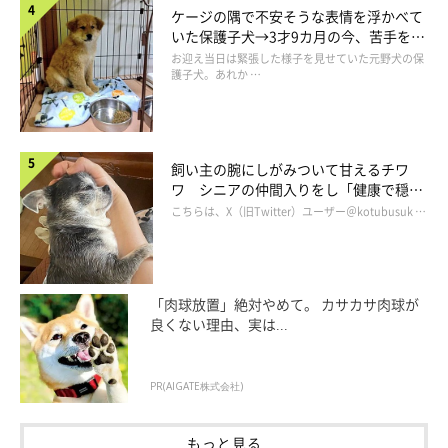
ケージの隅で不安そうな表情を浮かべて
いた保護子犬→3才9カ月の今、苦手を克
服し頼もしいコに成長！
お迎え当日は緊張した様子を見せていた元野犬の保
護子犬。あれか …
飼い主の腕にしがみついて甘えるチワ
ほかにも、「ポメくんに見守られていた」エ
ワ シニアの仲間入りをし「健康で穏や
ピソードが
かな暮らしが続いてほしい」と願う
こちらは、X（旧Twitter）ユーザー＠kotubusuk …
「肉球放置」絶対やめて。 カサカサ肉球が
良くない理由、実は...
PR(AIGATE株式会社)
もっと見る