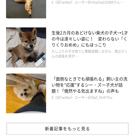
X（旧Twitter）ユーザー＠chacha210309さん …
を期待しているのだと思いますね（笑）」
生後2カ月のあどけない柴犬の子犬→1才
の今は凛々しい姿に！ 変わらない「く
洗い物や料理中、気付くと足元にいることがある
りくりおめめ」にもほっこり
pic.twitter.com/mP4ELtbzWL
久しぶりの子犬育てに悪戦苦闘しながら、慎之介く
— 毎日ポメ子日記 (@pomeko_nymz)
December 20,
んの成長を見守 …
2022
「面倒なときでも頑張れる」飼い主の洗
い物を“応援”するシー・ズー子犬が話
題！「俄然やる気出ますね」の声も
X（旧Twitter）ユーザー＠Olaf_ShihThu
新着記事をもっと見る