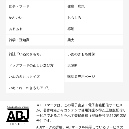
食事・フード
健康・病気
かわいい
おもしろ
あるある
感動
雑学・豆知識
柴犬
雑誌『いぬのきもち』
いぬのきもち健保
ドッグフードの正しい選び方
犬診断
いぬのきもちクイズ
購読者専用ページ
いぬ・ねこのきもちアプリ
ＡＢＪマークは、この電子書店・電子書籍配信サービス
が、著作権者からコンテンツ使用許諾を得た正規版配信サ
ービスであることを示す登録商標（登録番号 第11091003
号）です。
ABJマークの詳細、ABJマークを掲示しているサービスの一