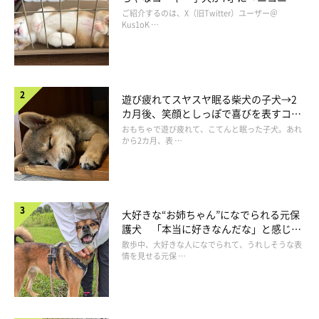
コ“コーギースマイル”が魅力のコに成
ご紹介するのは、X（旧Twitter）ユーザー＠
ポメくんの姿を見た瞬間、思わず笑ってしまったという飼い主さ
長！
Kus1oK …
ん。当時のポメくんの様子について、このように振り返ります。
飼い主さん：
遊び疲れてスヤスヤ眠る柴犬の子犬→2
「その後もポメは、私が洗濯物を干している間はずっとあの状態
カ月後、笑顔としっぽで喜びを表すコに
成長！
だったんです。そんなポメを見て嬉しく思うと同時に、
『本当は
おもちゃで遊び疲れて、こてんと眠った子犬。あれ
から2カ月、表 …
外に出たいんだろうな』
とも思いました」
大好きな“お姉ちゃん”になでられる元保
護犬 「本当に好きなんだな」と感じる
表情にほっこり
散歩中、大好きな人になでられて、うれしそうな表
情を見せる元保 …