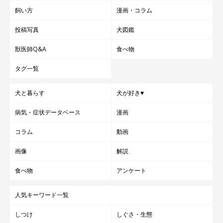
飼い方
漫画・コラム
投稿写真
犬図鑑
獣医師Q&A
食べ物
タグ一覧
犬と暮らす
犬が好き♥
病気・症状データベース
漫画
コラム
動画
画像
解説
食べ物
アンケート
人気キーワード一覧
しつけ
しぐさ・生態