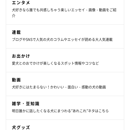
エンタメ
くさんの癒しを与えてくれるポメくん。今日も大好きな飼い主さ
犬好きなら誰でも共感しちゃう楽しいエッセイ・画像・動画をご紹
んのことを、近くで見守っていることでしょうね！
介
関連記事:
連載
「違う、そうじゃない」 犬の前に手を差し出
ブログやSNSで人気の犬のコラムやエッセイが読める大人気連載
したら…「オテ」じゃなくてまさかの反応が返
ってきた！
今回紹介するのは、Twitterユーザー@pomeko_nymzさんの愛犬・
ポメくん（取材当時2才）。キリッした凛々しい立ち姿が印象的で
お出かけ
す。そんなポメくんに「オテ」をしてもらおうと思ったところ…
「まさかの反応」が返ってきたそうで、笑いを誘っています！
愛犬とのおでかけが楽しくなるスポット情報やコツなど
写真提供・取材協力／Twitter（
@pomeko_nymz
さん）
※この記事は投稿者さまにご了承をいただいたうえで制作してい
動画
ます。
犬好きにはたまらない！かわいい・面白い・感動の犬の動画
取材・文／雨宮カイ
雑学・豆知識
明日誰かに話したくなる犬にまつわる”あれこれ”ネタはこちら
犬グッズ