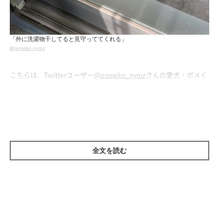
「外に洗濯物干してると見守っててくれる」
@pomeko_nymz
こちらは、Twitterユーザー
@pomeko_nymz
さんの愛犬・ポメく
ん（取材当時2才）。とある天気が良い日に、飼い主さんが外に
出て洗濯物を干していると、ポメくんが
窓際でずっと見守ってく
れていた
のだとか。
飼い主さんのことを
じーーーっ
と見つめるポメくん。優しい眼差
全文を読む
しに、思わずキュンとしてしまいますね！
背後に気配を感じると思ったら…