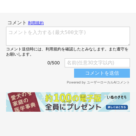
@pomeko_nymz
当時の様子について飼い主さんに話を聞くと、
「なんか気配を感
じるな」
と思って振り返ると、ポメくんは先程の写真のように飼
い主さんを見つめていたのだそう。
外に洗濯物を干すとき、ポメくんは窓際に来ることが多いもの
の、
ちゃんとお座りをして見つめてくれたのは今回が初めてだっ
た
のだとか。