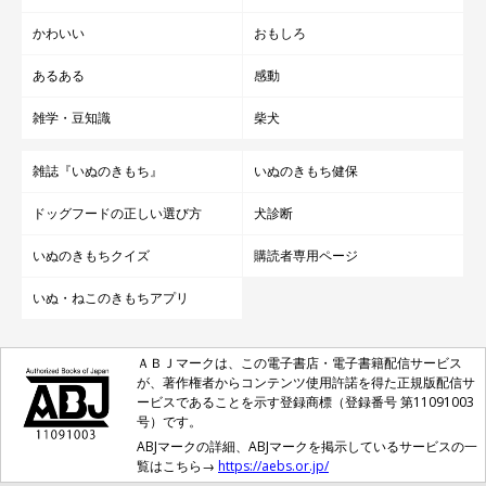
かわいい
おもしろ
あるある
感動
雑学・豆知識
柴犬
雑誌『いぬのきもち』
いぬのきもち健保
ドッグフードの正しい選び方
犬診断
いぬのきもちクイズ
購読者専用ページ
いぬ・ねこのきもちアプリ
ＡＢＪマークは、この電子書店・電子書籍配信サービス
が、著作権者からコンテンツ使用許諾を得た正規版配信サ
ービスであることを示す登録商標（登録番号 第11091003
号）です。
ABJマークの詳細、ABJマークを掲示しているサービスの一
覧はこちら→
https://aebs.or.jp/