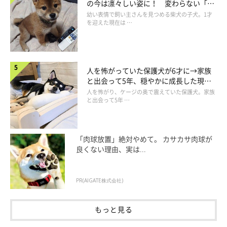
の今は凛々しい姿に！ 変わらない「く
りくりおめめ」にもほっこり
幼い表情で飼い主さんを見つめる柴犬の子犬。1才
を迎えた現在は …
人を怖がっていた保護犬が6才に→家族
と出会って5年、穏やかに成長した現在
の姿にグッとくる
人を怖がり、ケージの奥で震えていた保護犬。家族
と出会って5年 …
「肉球放置」絶対やめて。 カサカサ肉球が
良くない理由、実は...
PR(AIGATE株式会社)
もっと見る
いぬのきもち投稿写真ギャラリー