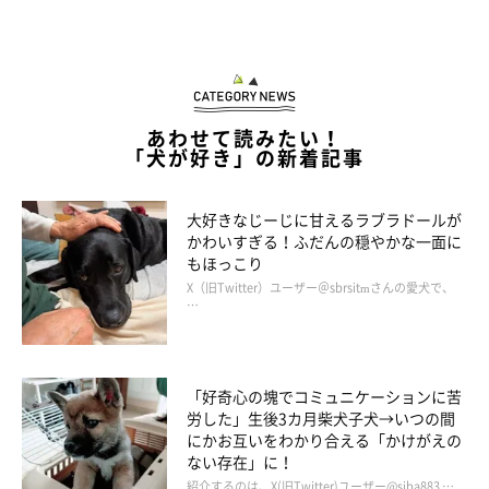
――ドッグランを利用すると、犬と飼い主さんにどんなよいこと
があるのでしょうか。
あわせて読みたい！
岡本先生：
「犬が好き」の新着記事
「メリットは、犬や飼い主さん同士のコミュニケーションが取れ
ることです。また、運動ができる、犬の社交性が身につくといっ
大好きなじーじに甘えるラブラドールが
た利点もあるでしょう。反対に、犬同士のケンカなどによるトラ
かわいすぎる！ふだんの穏やかな一面に
もほっこり
ブルが起きてしまうデメリットもあります」
X（旧Twitter）ユーザー＠sbrsitmさんの愛犬で、
…
「好奇心の塊でコミュニケーションに苦
労した」生後3カ月柴犬子犬→いつの間
にかお互いをわかり合える「かけがえの
ない存在」に！
紹介するのは、X(旧Twitter)ユーザー@siba883 …