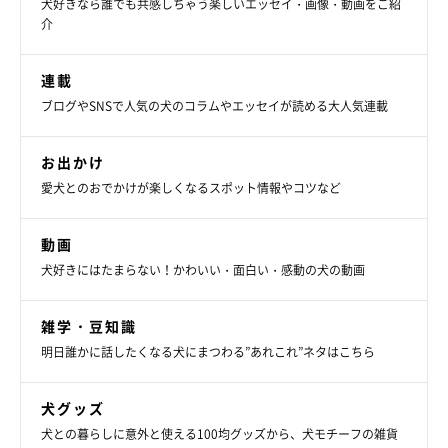
犬好きなら誰でも共感しちゃう楽しいエッセイ・画像・動画をご紹
介
関連記事:
【初めてのドッグラン】デビューのために準備
するべきことは？ 当日持っていくものや守る
連載
べきマナーとは？
愛犬の運動不足やストレスを解消できると人気のドッグラン。犬と
飼い主にとって楽しいドッグランタイムとなるよう、ドッグランデ
ブログやSNSで人気の犬のコラムやエッセイが読める大人気連載
ビューの前に準備しておくこと、知っておくべきマナーを紹介しま
す。また、飼い主の無自覚・マナー違反によるトラブルが増えてい
たり、愛犬の性格によっては逆にストレスが増えることも。愛犬の
（監修：いぬのきもち獣医師相談室 獣医師・岡本りさ先生）
ために気を付けたいことをチェックしていきましょう。
お出かけ
取材・文／小崎華
愛犬とのおでかけが楽しくなるスポット情報やコツなど
※写真はスマホアプリ「いぬ・ねこのきもち」で投稿されたもの
です。
動画
※記事と写真に関連性はありませんので予めご了承ください。
犬好きにはたまらない！かわいい・面白い・感動の犬の動画
雑学・豆知識
明日誰かに話したくなる犬にまつわる”あれこれ”ネタはこちら
犬グッズ
犬との暮らしに意外と使える100均グッズから、犬モチーフの雑貨