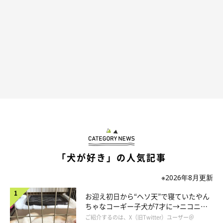
反対に、困ったことや問題はあった？
「リードなしで外に出たことがないから、自分が走らないと走っ
てくれなかった」
「ほかの犬とうまく遊べない」
「犬と仲よくなれない性格なので、あまり楽しそうではなかっ
た」
「屋外ドッグランでは犬の汚れ方が酷いところも」
「場所によって、高額のところもある」
「マーキングでオシッコまみれの芝生を走らせるのに戸惑った」
「犬が好き」の人気記事
「ほかの犬に追いかけられて怖がってしまいました」
「相性が合わないワンちゃんと一緒になると、吠えてリードを離
※2026年8月更新
せないことがある」
お迎え初日から“ヘソ天”で寝ていたやん
「呼び戻しができてなかったので、呼んでも来ず、ほかの犬を追
ちゃなコーギー子犬が7才に→ニコニ
いかけ回してしまったこと」
コ“コーギースマイル”が魅力のコに成
ご紹介するのは、X（旧Twitter）ユーザー＠