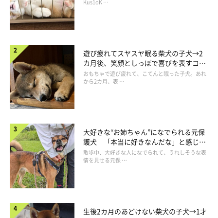
長！
Kus1oK …
遊び疲れてスヤスヤ眠る柴犬の子犬→2
カ月後、笑顔としっぽで喜びを表すコに
成長！
おもちゃで遊び疲れて、こてんと眠った子犬。あれ
から2カ月、表 …
大好きな“お姉ちゃん”になでられる元保
護犬 「本当に好きなんだな」と感じる
表情にほっこり
散歩中、大好きな人になでられて、うれしそうな表
情を見せる元保 …
【獣医師取材】メリットや注意点は？ ドッグ
ランの利用で気を付けたいこと
生後2カ月のあどけない柴犬の子犬→1才