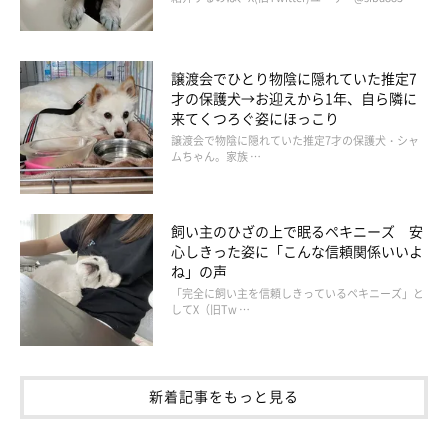
譲渡会でひとり物陰に隠れていた推定7
才の保護犬→お迎えから1年、自ら隣に
来てくつろぐ姿にほっこり
譲渡会で物陰に隠れていた推定7才の保護犬・シャ
ムちゃん。家族 …
飼い主のひざの上で眠るペキニーズ 安
心しきった姿に「こんな信頼関係いいよ
ね」の声
「完全に飼い主を信頼しきっているペキニーズ」と
いぬのきもち投稿写真ギャラリー
してX（旧Tw …
――犬同士のトラブルを避けるため、利用時にした方がいいこと
はありますか。
新着記事をもっと見る
岡本先生：