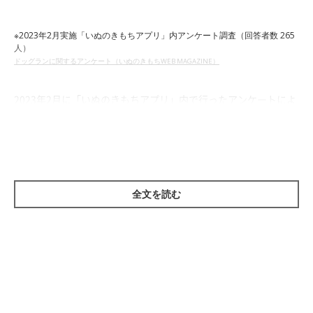
※2023年2月実施「いぬのきもちアプリ」内アンケート調査（回答者数 265
人）
ドッグランに関するアンケート（いぬのきもちWEB MAGAZINE）
2023年2月に「いぬのきもちアプリ」内で行ったアンケートによ
れば、71％の飼い主さんから「ドッグランを利用したことがあ
る」という回答が。多くの犬たちが利用するドッグランですが、
散歩と違い、どんなよさがあるのでしょうか？利用時のエピソー
ドを飼い主さんに聞きました。
全文を読む