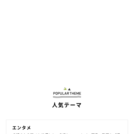
「犬同士のトラブルにならないように、ドッグランに入ってしば
らくはリードを装着し、相性のよくなさそうな犬がいないか確認
するのが大切でしょう」
――ほかには、どのようなトラブルが多いのでしょうか。
岡本先生：
「ふだんより運動量が多くなり、加減ができなくて捻挫したり、
熱中症を起こしたりする犬がいます。愛犬から目を離さず、こま
めに休憩をとってください」
人気テーマ
いつもと違う環境は愛犬の振る舞いにも変化があるようです。ド
ッグランを利用する際は、愛犬から目を離さずに、しっかりと見
守ってあげましょう。
エンタメ