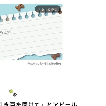
もっとみる
arrow_forward_ios
Powered by 
GliaStudios
M
u
t
e
引き戸を開けて」とアピール