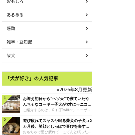
おもしろ
あるある
感動
雑学・豆知識
柴犬
「犬が好き」の人気記事
※2026年8月更新
お迎え初日から“ヘソ天”で寝ていたや
んちゃなコーギー子犬が7才に→ニコニ
コ“コーギースマイル”が魅力のコに成
ご紹介するのは、X（旧Twitter）ユーザー
＠Kus1oKg2vsgdWS2さんの愛犬でウェル
長！
遊び疲れてスヤスヤ眠る柴犬の子犬→2
シュ・コーギー・ペンブロークの神楽ちゃ
ん。今年の8月で7才になるという神楽ちゃ
カ月後、笑顔としっぽで喜びを表すコ
んですが、いったいどんな子犬時代を過ご
に成長！
おもちゃで遊び疲れて、こてんと眠った子