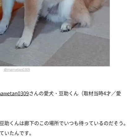
@mametan0309
ametan0309
さんの愛犬・豆助くん（取材当時4才／愛
豆助くんは廊下のこの場所でいつも待っているのだそう。
ていたんです。