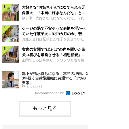
したのでしょうか。今回は、神楽ちゃんの
犬。あれから2カ月、表情や行動にさまざ
成長を飼い主さんと振り返ります！神楽ち
大好きな“お姉ちゃん”になでられる元
まな変化が見られるようになりました。遊
ゃんの成長について聞いた！お迎えから数
び疲れて眠る生後2カ月のなっちゃん遊び
保護犬 「本当に好きなんだな」と感
日後の神楽ちゃん（撮影時生後2カ月）＠
疲れた様子のなっちゃん。@Pkndg_紹介
じる表情にほっこり
散歩中、大好きな人になでられて、うれし
Kus1oKg2vsgdWS2――お迎え当初の神楽
するのは、X（旧Twitter）ユーザー
そうな表情を見せる元保護犬。甘えるよう
ちゃんの様子について教えてください。飼
@Pkndg_さんの愛犬・なっちゃん（取材
ケージの隅で不安そうな表情を浮かべ
な姿に、見ているこちらまでほっこりしま
い主さん： 「お迎え当日から“ヘソ天”で寝
時、生後4カ月／柴犬）。こちらの写真
す。大好きな“お姉ちゃん”に甘える小次郎
ていた保護子犬→3才9カ月の今、苦手
るようなコでし
は、なっちゃんが生後2カ月のころに撮影
くん妹さんになでてもらい、うれしそうな
を克服し頼もしいコに成長！
お迎え当日は緊張した様子を見せていた元
された一枚です。この日、なっちゃんは家
表情を見せる小次郎くん（2026年6月撮
野犬の保護子犬。あれから約3年半、苦手
族と一緒におもちゃで遊んでいました。た
影）。@mika_Jimmy紹介するのは、X（旧
実家の玄関で“ばぁば”の声を聞いた柴
だったことを一つひとつ克服し、家族に寄
くさん遊んで疲れたのか、その後は眠り始
Twitter）ユーザー@mika_Jimmyさんの愛
り添う姿を見せています。お迎え当日、ケ
犬→喜びを爆発させる「相思相愛」な
めたそうです。眠るなっちゃん。
犬・小次郎くん（撮影時5才）。こちら
ージの隅で不安そうにお迎え当日のシルビ
光景にほっこり
玄関でしっぽを振り、ソワソワと落ち着か
@Pkndg_
は、飼い主さんの妹さんと一緒に散歩をし
アちゃん。@nemonemotos今回紹介する
ない様子の柴犬。その先には、大好きな人
たときに撮影したという一枚です。この
のは、X（旧Twitter）ユーザー
との再会が待っていました。玄関でソワソ
部下が指示待ちになる、本当の理由。2
日、飼い主さんは実家から自宅へ帰る途
@nemonemotosさんの愛犬・シルビアち
ワする福丸くんソワソワした様子を見せる
3年続く自律型組織に共通する「3つの
中、妹さんと公園で待ち合わせ
ゃん（撮影当時、生後推定2カ月）。飼い
福丸くん。@totomo_fukumaru紹介する
要素」
主さんが「#最初に撮った一枚」として投
のは、X（旧Twitter）ユーザー
PR(ビズヒント)
稿した写真には、ケージの隅で不安そうな
@totomo_fukumaruさんが投稿していた
Recommended by
表情を浮かべるシルビアちゃんの姿が写っ
動画。玄関でしっぽを振っているのは、愛
ていました。こちらは、保護犬だったシル
犬・福丸くん（撮影時11才／柴犬）です。
何やらソワソワしている様子が印象的です
もっと見る
が、それにはほっこりする理由がありまし
た。 玄関で聞こえた、うれしい声ばぁば
に会えて喜ぶ福丸くん。@to