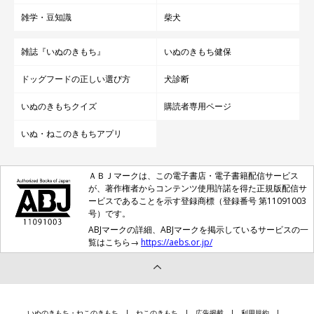
雑学・豆知識
柴犬
雑誌『いぬのきもち』
いぬのきもち健保
ドッグフードの正しい選び方
犬診断
いぬのきもちクイズ
購読者専用ページ
いぬ・ねこのきもちアプリ
ＡＢＪマークは、この電子書店・電子書籍配信サービス
が、著作権者からコンテンツ使用許諾を得た正規版配信サ
ービスであることを示す登録商標（登録番号 第11091003
号）です。
ABJマークの詳細、ABJマークを掲示しているサービスの一
覧はこちら→
https://aebs.or.jp/
いぬのきもち・ねこのきもち
ねこのきもち
広告掲載
利用規約