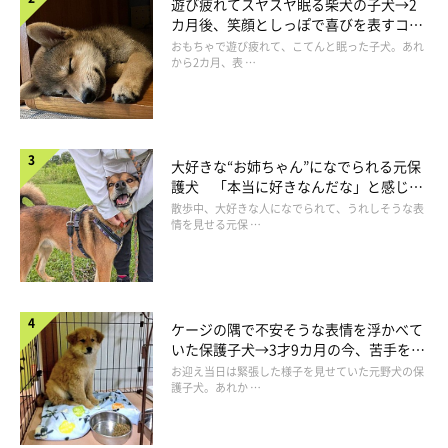
遊び疲れてスヤスヤ眠る柴犬の子犬→2
カ月後、笑顔としっぽで喜びを表すコに
成長！
おもちゃで遊び疲れて、こてんと眠った子犬。あれ
から2カ月、表 …
大好きな“お姉ちゃん”になでられる元保
ナデナデしてもらってうっとり♡
護犬 「本当に好きなんだな」と感じる
表情にほっこり
@mugi_mugi_otenba
散歩中、大好きな人になでられて、うれしそうな表
情を見せる元保 …
また、とにかく甘えん坊でなでられるのが大好きだという、むぎ
ちゃん。なでてほしいときは人の手を手招きで手繰り寄せて「な
でて」と要求してくるそうで、その姿が可愛らしいのだとか。
ケージの隅で不安そうな表情を浮かべて
いた保護子犬→3才9カ月の今、苦手を克
服し頼もしいコに成長！
お迎え当日は緊張した様子を見せていた元野犬の保
飼い主さんは、むぎちゃんの成長をどのように感じているのでし
護子犬。あれか …
ょうか。