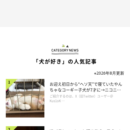
そんなむぎちゃんは、小さい頃から社交性が高いといい、人も犬
も大好きな明るい性格なのだそう。好奇心旺盛で人なつっこく
て、散歩中に可愛がってくれる人にはすぐにおなかを見せるほど
なのだとか。
「犬が好き」の人気記事
※2026年8月更新
お迎え初日から“ヘソ天”で寝ていたやん
ちゃなコーギー子犬が7才に→ニコニ
コ“コーギースマイル”が魅力のコに成
ご紹介するのは、X（旧Twitter）ユーザー＠
長！
Kus1oK …