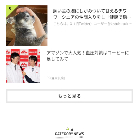
飼い主さん：
飼い主の腕にしがみついて甘えるチワ
「社会化を身につけてもらおうと、犬の保育園に通ったりもしま
ワ シニアの仲間入りをし「健康で穏や
した。しつけがうまくいかなくて悩むこともありましたが、いい
かな暮らしが続いてほしい」と願う
こちらは、X（旧Twitter）ユーザー＠kotubusuk …
コに成長してくれてとても嬉しく思います」
アマゾンで大人気！血圧対策はコーヒーに
足してみて
PR(森永乳業)
もっと見る