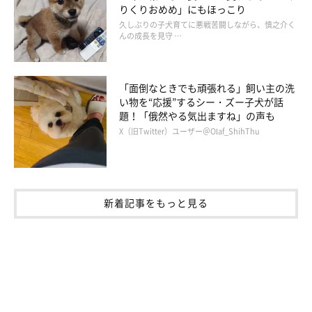
りくりおめめ」にもほっこり
久しぶりの子犬育てに悪戦苦闘しながら、慎之介く
んの成長を見守 …
「面倒なときでも頑張れる」飼い主の洗
い物を“応援”するシー・ズー子犬が話
題！「俄然やる気出ますね」の声も
X（旧Twitter）ユーザー＠Olaf_ShihThu
むぎちゃんの存在とは
新着記事をもっと見る