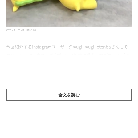
@mugi_mugi_otenba
今回紹介するInstagramユーザー
@mugi_mugi_otenba
さんもそ
のひとり。飼い主さんご家族は、3年前に愛犬・むぎちゃん（取
材当時3才／柴犬）を家族に迎えました。
こちらの写真は、生後約2カ月のむぎちゃんを家族に迎えたばか
りの頃に撮ったもの。コロコロとした体つきがなんとも可愛らし
全文を読む
いです。
飼い主さんによると、ペットショップでむぎちゃんを抱っこした
ときに
「このコだ！」
と確信したといい、お迎えすることを決め
たのだとか。