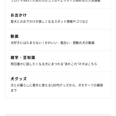
ブログやSNSで人気の犬のコラムやエッセイが読める大人気連載
これからも家族みんなで、素敵な時間を過ごしていってほしいで
すね！
お出かけ
愛犬とのおでかけが楽しくなるスポット情報やコツなど
関連記事:
タオルを取られたくないし、ナデナデもしてほ
動画
しい！ 「どっちも譲れない」柴犬の愛らしい
犬好きにはたまらない！かわいい・面白い・感動の犬の動画
要求にクスッ
得意気にタオルをハムっとくわえているのは、Instagramユーザー
@mugi_mugi_otenbaさんの愛犬・むぎちゃん（撮影時5才／柴
犬）。飼い主さんによると、むぎちゃんはキッチンの柵が開いてい
ると「手拭き用のタオル」を取りに行き、飼い主さんたちのところ
雑学・豆知識
に持ってくるのだそう。ナデナデを要求するまでがお決まりのパタ
関連記事:
ーンだといい、この日もむぎちゃんはタオルをくわえて“なでてア
明日誰かに話したくなる犬にまつわる”あれこれ”ネタはこちら
外出していたママさんを「テニスボールをくわ
ピール”をしてきたのだとか。そこで、飼い主さんがむぎちゃんを
なでてあげると……。
えてお出迎え」する柴犬が愛らしい！喜び全開
の姿に「健気で可愛い」「尊い」の声！
ソファに寝転びながらリビングのドアを見ているのは、Instagram
犬グッズ
ユーザー@mugi_mugi_otenbaさんの愛犬・むぎちゃん。飼い主さ
んによると、動画は「妻の帰りを待つむぎちゃんの様子」を捉えた
犬との暮らしに意外と使える100均グッズから、犬モチーフの雑貨
のだとか。この日は飼い主さんの妻が終日外出しており、むぎちゃ
まで
んと飼い主さんは留守番をしていたそう。飼い主さんは「いつも私
写真提供・取材協力／Instagram（
@mugi_mugi_otenba
さん）
がお出迎えしてもらうことが多いので、お出迎えの裏側を見てみよ
※この記事は投稿者さまにご了承をいただいたうえで制作してい
う」と、撮影を試みたのだとか。むぎちゃんは、このあとなんとも
可愛らしい行動に！
ます。
取材・文／雨宮カイ