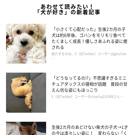
あわせて読みたい！
「犬が好き」の新着記事
「小さくて心配だった」生後2カ月の子
犬は約6年後、ゴハンをモリモリ食べて
たくましく成長！優しさあふれる姿に癒
“拒否柴”中の様子。
される
@mugi_mugi_otenba
紹介するのは、X（旧Twitter）ユーザー@ginchan
…
また、年を重ねるにつれて
柴犬らしい“頑固さ”が出てきた
そう。
そんな頑固な部分も含め、飼い主さんはむぎちゃんのことを愛お
「どうなってるの!?」不思議すぎるミニ
しく思うそうです。
チュアダックスの寝相が話題 普段の甘
えん坊な姿にもほっこり
X（旧Twitter）ユーザー＠chacha210309さん …
生後2カ月のあどけない柴犬の子犬→1才
の今は凛々しい姿に！ 変わらない「く