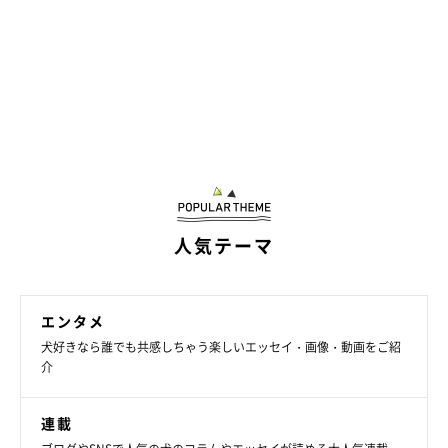
人気テーマ
@mugi_mugi_otenba
むぎちゃんを家族に迎え、飼い主さんご家族は楽しい日々を過ご
エンタメ
しています。飼い主さんにとってむぎちゃんはどのような存在か
犬好きなら誰でも共感しちゃう楽しいエッセイ・画像・動画をご紹
介
聞くと、
「私たちの生活を豊かにしてくれる可愛い“一人娘”で、
かけがえのない存在です」
と話していました。
連載