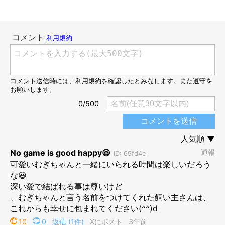
柴犬むぎ(@mugi_mugi_otenba)がシェアした投稿
成長した現在は