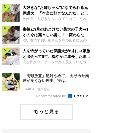
したのでしょうか。今回は、神楽ちゃんの
犬。あれから2カ月、表情や行動にさまざ
成長を飼い主さんと振り返ります！神楽ち
大好きな“お姉ちゃん”になでられる元
まな変化が見られるようになりました。遊
ゃんの成長について聞いた！お迎えから数
び疲れて眠る生後2カ月のなっちゃん遊び
保護犬 「本当に好きなんだな」と感
日後の神楽ちゃん（撮影時生後2カ月）＠
疲れた様子のなっちゃん。@Pkndg_紹介
じる表情にほっこり
散歩中、大好きな人になでられて、うれし
Kus1oKg2vsgdWS2――お迎え当初の神楽
するのは、X（旧Twitter）ユーザー
そうな表情を見せる元保護犬。甘えるよう
ちゃんの様子について教えてください。飼
@Pkndg_さんの愛犬・なっちゃん（取材
生後2カ月のあどけない柴犬の子犬→1
な姿に、見ているこちらまでほっこりしま
い主さん： 「お迎え当日から“ヘソ天”で寝
時、生後4カ月／柴犬）。こちらの写真
す。大好きな“お姉ちゃん”に甘える小次郎
才の今は凛々しい姿に！ 変わらない
るようなコでし
は、なっちゃんが生後2カ月のころに撮影
くん妹さんになでてもらい、うれしそうな
「くりくりおめめ」にもほっこり
幼い表情で飼い主さんを見つめる柴犬の子
された一枚です。この日、なっちゃんは家
表情を見せる小次郎くん（2026年6月撮
犬。1才を迎えた現在はすっかり成犬らし
族と一緒におもちゃで遊んでいました。た
影）。@mika_Jimmy紹介するのは、X（旧
人を怖がっていた保護犬が6才に→家族
くなりましたが、子犬のころから変わらな
くさん遊んで疲れたのか、その後は眠り始
Twitter）ユーザー@mika_Jimmyさんの愛
いところもあるそうです。家族に迎えたば
と出会って5年、穏やかに成長した現在
めたそうです。眠るなっちゃん。
犬・小次郎くん（撮影時5才）。こちら
かりの小さな慎之介くん生後2カ月の慎之
の姿にグッとくる
人を怖がり、ケージの奥で震えていた保護
@Pkndg_
は、飼い主さんの妹さんと一緒に散歩をし
介くん。@BLACKpurupuru紹介するの
犬。家族と出会って5年、今では笑顔を見
たときに撮影したという一枚です。この
は、X（旧Twitter）ユーザー
せ、飼い主さんの娘さんにも少しずつ心を
「肉球放置」絶対やめて。 カサカサ肉
日、飼い主さんは実家から自宅へ帰る途
@BLACKpurupuruさんの愛犬・慎之介く
開くようになりました。（写真左から）先
球が良くない理由、実は...
中、妹さんと公園で待ち合わせ
ん（取材時1才／柴犬）です。こちらは、
住犬・ライナちゃん、レオナちゃん。
慎之介くんが生後2カ月のころ、家族に迎
@lina_and_leona紹介するのは、
PR(AIGATE株式会社)
えて約2週間後に撮影された一枚。小さな
Instagramユーザー@lina_and_leonaさん
Recommended by
体とあどけない表情が印象的です。飼い主
の愛犬・レオナちゃん（取材時6才／柴犬
さんの夫に抱っこされる慎之介くん。@B
／写真右）です。穏やかで優しい表情を見
せる今の姿からは想像できませんが、レオ
もっと見る
ナちゃんには悲しい過去があるといいま
す。人が怖くてケージの中で震えていた家
に来て2日目のレオナちゃん。@