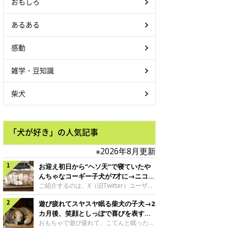
おもしろ
あるある
感動
雑学・豆知識
柴犬
「犬が好き」の人気記事
※2026年8月更新
お迎え初日から“ヘソ天”で寝ていたや
んちゃなコーギー子犬が7才に→ニコニ
コ“コーギースマイル”が魅力のコに成
ご紹介するのは、X（旧Twitter）ユーザー
＠Kus1oKg2vsgdWS2さんの愛犬でウェル
長！
遊び疲れてスヤスヤ眠る柴犬の子犬→2
シュ・コーギー・ペンブロークの神楽ちゃ
ん。今年の8月で7才になるという神楽ちゃ
カ月後、笑顔としっぽで喜びを表すコ
んですが、いったいどんな子犬時代を過ご
に成長！
おもちゃで遊び疲れて、こてんと眠った子