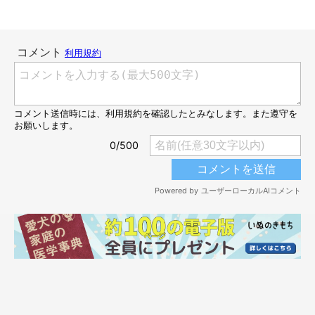
のこの姿を見たときのことについて、飼い主さんは
「豪快な寝姿
の“おじさん感”と、フォルムの“赤ちゃん感”のギャップにやら
れてしまいました（笑）」
と話しています。
思わずクスッとしてしまう光景ですが、飼い主さんはシャルルく
んの成長を感じた出来事でもあったといいます。
飼い主さん：
「お迎え当初のシャルルは、ケージがとにかく苦手で。入れたら
ものすごい勢いで『出してくれ！』と鳴き叫ぶコで、ケージに慣
れるように毎日トレーニングをしていました。
この日のシャルルは、ボール遊びでよほど疲れたのか眠そうにし
ていて、そのときを狙ってそーっとケージに入れて扉を閉めてみ
たところ、おとなしく寝始めたんです。少し経つと、いびきまで
聞こえてきました。