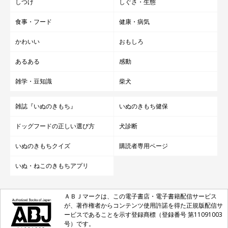
しつけ
しぐさ・生態
食事・フード
健康・病気
かわいい
おもしろ
あるある
感動
雑学・豆知識
柴犬
雑誌『いぬのきもち』
いぬのきもち健保
ドッグフードの正しい選び方
犬診断
いぬのきもちクイズ
購読者専用ページ
いぬ・ねこのきもちアプリ
ＡＢＪマークは、この電子書店・電子書籍配信サービス
が、著作権者からコンテンツ使用許諾を得た正規版配信サ
ービスであることを示す登録商標（登録番号 第11091003
号）です。