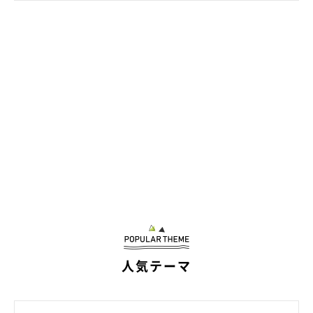
@charles.0531
そんなシャルルくんの性格や魅力について、飼い主さんは次のよ
うに話しています。
飼い主さん：
人気テーマ
「シャルルは甘えん坊で人好きです。飼い主がリビングにくるの
をオスワリをして待っていたり、飼い主がお風呂から出てくるの
をじっと待っていたりと、忠犬のような姿を見せることもあり、