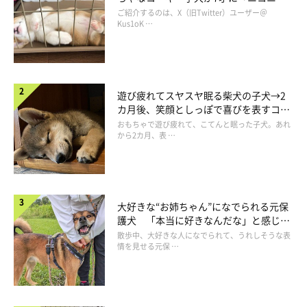
コ“コーギースマイル”が魅力のコに成
ご紹介するのは、X（旧Twitter）ユーザー＠
長！
Kus1oK …
遊び疲れてスヤスヤ眠る柴犬の子犬→2
カ月後、笑顔としっぽで喜びを表すコに
成長！
おもちゃで遊び疲れて、こてんと眠った子犬。あれ
から2カ月、表 …
同じ生後2カ月の頃に撮影した一枚。リビングでヘソ天寝をしているときの
様子。
大好きな“お姉ちゃん”になでられる元保
@charles.0531
護犬 「本当に好きなんだな」と感じる
表情にほっこり
散歩中、大好きな人になでられて、うれしそうな表
情を見せる元保 …
ケージの中でリラックスして寝ていた、シャルルくん。飼い主さ
んは
「ただボール遊びで体力を使い果たしてしまい、疲労感でい
っぱいだっただけかも（笑）」
と思ったそうですが、微笑ましい
シャルルくんの姿を見てほっこりした気持ちになったようです。