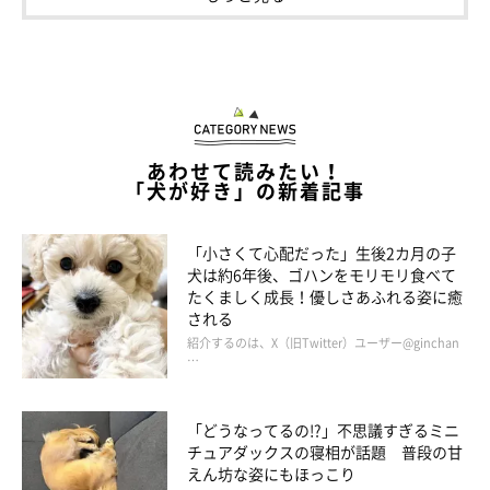
あわせて読みたい！
「犬が好き」の新着記事
「小さくて心配だった」生後2カ月の子
犬は約6年後、ゴハンをモリモリ食べて
たくましく成長！優しさあふれる姿に癒
される
紹介するのは、X（旧Twitter）ユーザー@ginchan
…
「どうなってるの!?」不思議すぎるミニ
チュアダックスの寝相が話題 普段の甘
えん坊な姿にもほっこり
@charles.0531