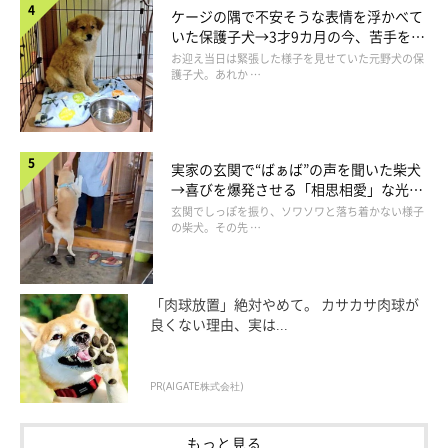
ケージの隅で不安そうな表情を浮かべて
いた保護子犬→3才9カ月の今、苦手を克
服し頼もしいコに成長！
お迎え当日は緊張した様子を見せていた元野犬の保
護子犬。あれか …
実家の玄関で“ばぁば”の声を聞いた柴犬
→喜びを爆発させる「相思相愛」な光景
にほっこり
玄関でしっぽを振り、ソワソワと落ち着かない様子
の柴犬。その先 …
「肉球放置」絶対やめて。 カサカサ肉球が
良くない理由、実は...
PR(AIGATE株式会社)
シャルルくんってどんなコ？
もっと見る