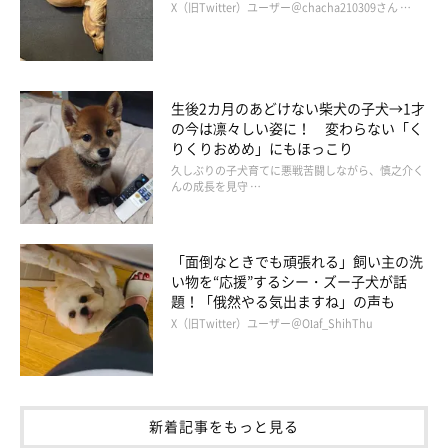
X（旧Twitter）ユーザー＠chacha210309さん …
現在、生後5カ月（取材時）のシャルルくん。先ほど紹介したエ
ピソードのほかにも、日常ではシャルルくんのさまざまな成長が
見られるのだそう。
生後2カ月のあどけない柴犬の子犬→1才
の今は凛々しい姿に！ 変わらない「く
りくりおめめ」にもほっこり
たとえば、夜にひとりで寝られるようになったことや、お留守番
久しぶりの子犬育てに悪戦苦闘しながら、慎之介く
ができるようになったこと、トレーニングしたことをすぐに覚え
んの成長を見守 …
てくれることなど、嬉しい成長を実感しているといいます。
「面倒なときでも頑張れる」飼い主の洗
い物を“応援”するシー・ズー子犬が話
題！「俄然やる気出ますね」の声も
X（旧Twitter）ユーザー＠Olaf_ShihThu
新着記事をもっと見る