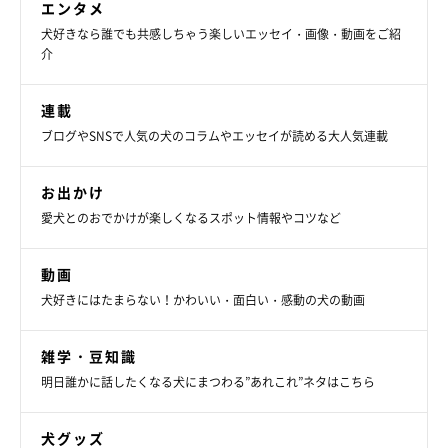
エンタメ
我が家では
『忠犬シャル公』
と呼んでいます。
犬好きなら誰でも共感しちゃう楽しいエッセイ・画像・動画をご紹
介
あとは自由気ままで、
『病院の診察台で寝てしまい、先生もその
貫禄にびっくりしていた』
なんてことも（笑） 可愛さと豪快さ
連載
の“ハイブリッド犬”で、私たちの毎日に癒しと笑いを与えてくれ
ブログやSNSで人気の犬のコラムやエッセイが読める大人気連載
ています！」
お出かけ
愛犬とのおでかけが楽しくなるスポット情報やコツなど
動画
犬好きにはたまらない！かわいい・面白い・感動の犬の動画
雑学・豆知識
明日誰かに話したくなる犬にまつわる”あれこれ”ネタはこちら
犬グッズ