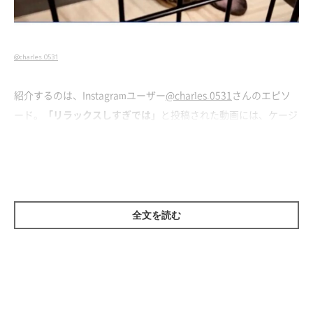
@charles.0531
紹介するのは、Instagramユーザー
@charles.0531
さんのエピソ
ード。
「リラックスしすぎでは」
と投稿された動画には、ケージ
の中で大胆すぎるヘソ天寝をしている愛犬・シャルルくん（撮影
時、生後2カ月／フレンチ・ブルドッグ）の姿が映っていまし
た。
全文を読む
お迎えして10日目の出来事