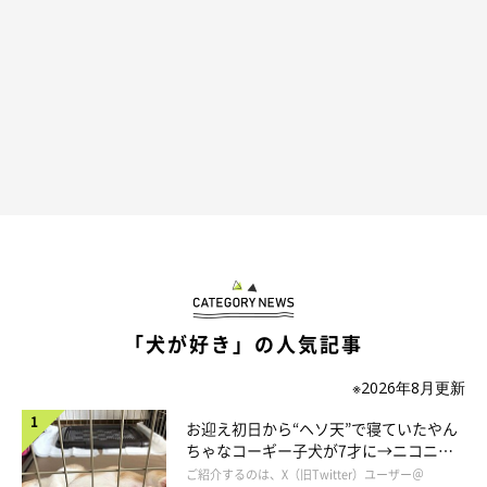
ア犬は、普段は物静かに過ごしていますが、攻撃された時やピン
チの時だけ群れをリードし、群れを救うのです。
「犬が好き」の人気記事
※2026年8月更新
お迎え初日から“ヘソ天”で寝ていたやん
ちゃなコーギー子犬が7才に→ニコニ
コ“コーギースマイル”が魅力のコに成
ご紹介するのは、X（旧Twitter）ユーザー＠