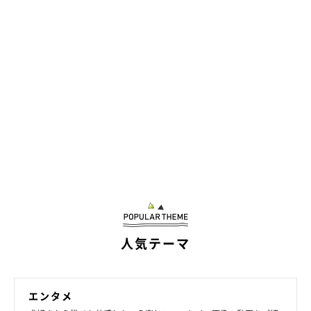
恩知らずの人間より恩を知る犬のほうがまし
（fromイラン）
人気テーマ
エンタメ