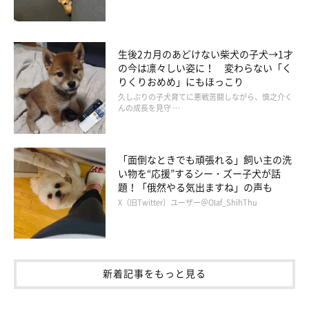
まいにちのいぬ・ねこのきもちアプリ
これは、愛犬家の皆さんも思われている方が多いのではないでし
生後2カ月のあどけない柴犬の子犬→1才
ょうか。人間同士では、どんなに仲が良くても、ケンカをして疎
の今は凛々しい姿に！ 変わらない「く
遠になってしまったり、仕事の都合で離ればなれになってしまっ
りくりおめめ」にもほっこり
たりがあるかと思います。しかし犬は、どんなことがあっても離
久しぶりの子犬育てに悪戦苦闘しながら、慎之介く
んの成長を見守 …
れず、ずっと一緒。
落ち込んでいる時や風邪で寝込んでいる時に、そっと慰めるよう
「面倒なときでも頑張れる」飼い主の洗
い物を“応援”するシー・ズー子犬が話
に顔をペロペロしてくれる「物言わぬ優しさ」に励まされた方も
題！「俄然やる気出ますね」の声も
多いのではないでしょうか。飼い主様に忠誠心を誓うことは、ア
X（旧Twitter）ユーザー＠Olaf_ShihThu
メリカでも同じようですね。
新着記事をもっと見る