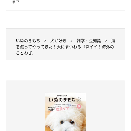
まで
ね。一つ前のことわざと同じように、最後に残るのは人間と犬の
絆なのかもしれません。犬の行動から学べることはたくさんあり
ますね。
海外では独自の文化や犬との暮らしの中で、ことわざや格言が生
いぬのきもち
犬が好き
雑学・豆知識
海
まれてきました。しかし、人間と犬の深い絆があるという部分
を渡ってやってきた！犬にまつわる『深イイ！海外の
ことわざ』
は、どこの国でも変わらないのではないでしょうか。国によって
色んな表現をしているので、これ以外にも調べてみると面白そう
ですね♪
出典／「いぬのきもち」2018年１月号『ことわざ格言かるた』
（監修：日本動物科学研究所所長 今泉忠明先生、ことわざ学会
代表理事 北村孝一先生）
文／なかやまゆ
※写真はスマホアプリ「まいにちのいぬ・ねこのきもち」で投稿
されたものです。