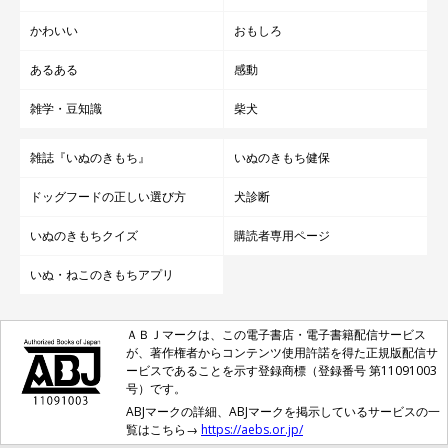
かわいい
おもしろ
あるある
感動
雑学・豆知識
柴犬
雑誌『いぬのきもち』
いぬのきもち健保
ドッグフードの正しい選び方
犬診断
いぬのきもちクイズ
購読者専用ページ
いぬ・ねこのきもちアプリ
ＡＢＪマークは、この電子書店・電子書籍配信サービス
が、著作権者からコンテンツ使用許諾を得た正規版配信サ
ービスであることを示す登録商標（登録番号 第11091003
号）です。
ABJマークの詳細、ABJマークを掲示しているサービスの一
覧はこちら→
https://aebs.or.jp/