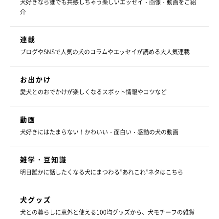
犬好きなら誰でも共感しちゃう楽しいエッセイ・画像・動画をご紹
介
連載
ブログやSNSで人気の犬のコラムやエッセイが読める大人気連載
お出かけ
愛犬とのおでかけが楽しくなるスポット情報やコツなど
動画
犬好きにはたまらない！かわいい・面白い・感動の犬の動画
雑学・豆知識
まいにちのいぬ・ねこのきもちアプリ
明日誰かに話したくなる犬にまつわる”あれこれ”ネタはこちら
「犬は飼い主さんへの御恩を忘れないのだから、まして人間は恩
知らずではいけない」という意味で使われます。犬が飼い主さん
犬グッズ
に対して忠誠心を持つことは、万国共通であることが分かります
犬との暮らしに意外と使える100均グッズから、犬モチーフの雑貨