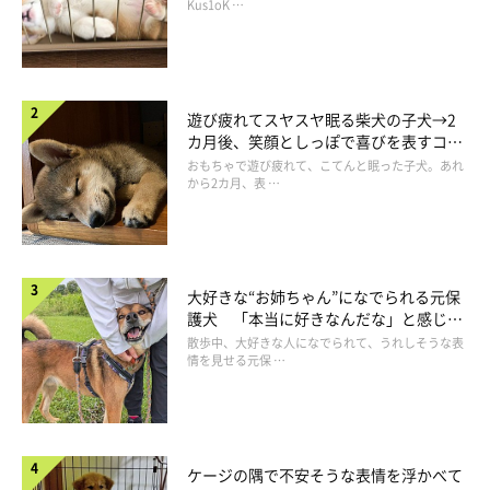
犬に噛みつかれても、犬を噛むな（fromタ
長！
Kus1oK …
イ）
遊び疲れてスヤスヤ眠る柴犬の子犬→2
カ月後、笑顔としっぽで喜びを表すコに
成長！
おもちゃで遊び疲れて、こてんと眠った子犬。あれ
から2カ月、表 …
大好きな“お姉ちゃん”になでられる元保
護犬 「本当に好きなんだな」と感じる
表情にほっこり
散歩中、大好きな人になでられて、うれしそうな表
情を見せる元保 …
ケージの隅で不安そうな表情を浮かべて