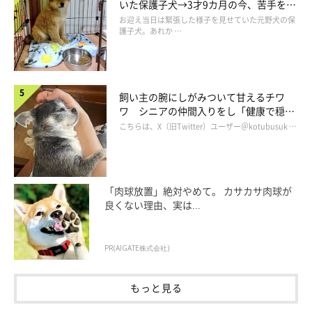
いた保護子犬→3才9カ月の今、苦手を克
服し頼もしいコに成長！
お迎え当日は緊張した様子を見せていた元野犬の保
護子犬。あれか …
まいにちのいぬ・ねこのきもちアプリ
犬に噛まれたときに「痛いな！ガブっ！」なんて噛み返しちゃう
人はさすがにいないですよね？そのことから「相手に危害を与え
飼い主の腕にしがみついて甘えるチワ
ワ シニアの仲間入りをし「健康で穏や
られても同じように仕返しをせずに、冷静に対処するのがよい」
かな暮らしが続いてほしい」と願う
こちらは、X（旧Twitter）ユーザー＠kotubusuk …
ということを意味する言葉です。
「肉球放置」絶対やめて。 カサカサ肉球が
良くない理由、実は...
PR(AIGATE株式会社)
もっと見る