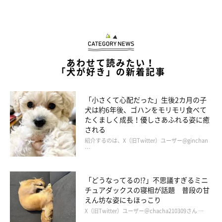
あわせて読みたい！
「犬が好き」の新着記事
犬は人間の最良の友達（fromアメリカ）
「小さくて心配だった」生後2カ月の子
犬は約6年後、ゴハンをモリモリ食べて
たくましく成長！優しさあふれる姿に癒
される
紹介するのは、X（旧Twitter）ユーザー@ginchan
…
「どうなってるの!?」不思議すぎるミニ
チュアダックスの寝相が話題 普段の甘
えん坊な姿にもほっこり
X（旧Twitter）ユーザー＠chacha210309さん …