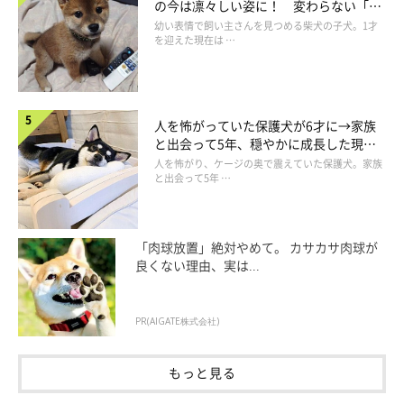
の今は凛々しい姿に！ 変わらない「く
りくりおめめ」にもほっこり
幼い表情で飼い主さんを見つめる柴犬の子犬。1才
を迎えた現在は …
人を怖がっていた保護犬が6才に→家族
と出会って5年、穏やかに成長した現在
の姿にグッとくる
人を怖がり、ケージの奥で震えていた保護犬。家族
と出会って5年 …
「肉球放置」絶対やめて。 カサカサ肉球が
＠shibainu.gaku
良くない理由、実は...
こんなに素敵でキュンキュンする光景が毎日見られたら、飼い主
PR(AIGATE株式会社)
さんもきっと嬉しいですよね(人´∀｀)
もっと見る
寄り添うふたりの様子は、こちらの動画でもご覧くださいね↓↓