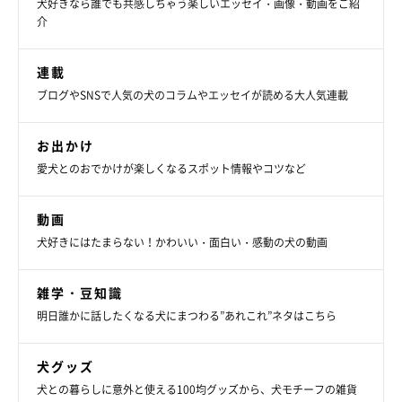
犬好きなら誰でも共感しちゃう楽しいエッセイ・画像・動画をご紹
介
連載
＠shibainu.gaku
ブログやSNSで人気の犬のコラムやエッセイが読める大人気連載
飼い主さんのInstagramにはほかにも素敵な投稿がたくさ
お出かけ
ん！！ ファンになってしまった方はぜひ覗いてみてくださいね
愛犬とのおでかけが楽しくなるスポット情報やコツなど
っ♪
動画
犬好きにはたまらない！かわいい・面白い・感動の犬の動画
参照／Instagram（
＠shibainu.gaku
）
雑学・豆知識
文／雨宮カイ
明日誰かに話したくなる犬にまつわる”あれこれ”ネタはこちら
犬グッズ
犬との暮らしに意外と使える100均グッズから、犬モチーフの雑貨