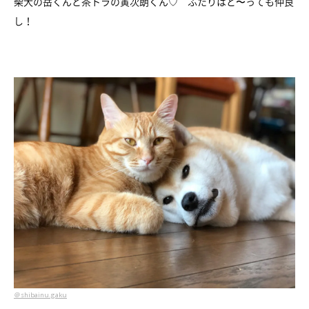
柴犬の岳くんと茶トラの寅次朗くん♡ ふたりはと〜っても仲良
し！
＠shibainu.gaku