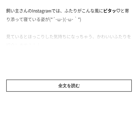
飼い主さんのInstagramでは、ふたりがこんな風に
ピタッ♡
と寄
り添って寝ている姿が(*´･ω･)(･ω･｀*)
見ているとほっこりした気持ちになっちゃう、かわいいふたりを
紹介します♪↓↓
全文を読む