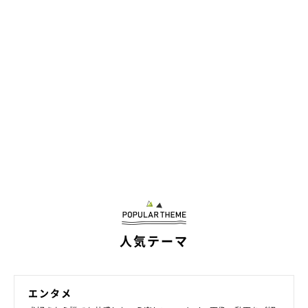
猛烈な暑さ #20180802
Kazumi-Gakumama
さん(@shibainu.gaku)がシェアした投稿 -
どんなときも一緒にいたい、岳くんと寅次朗くん♡ 仲良しコン
ビのひとときに、ほっこり癒やされてしまうのでした(*´ω｀*)
人気テーマ
エンタメ