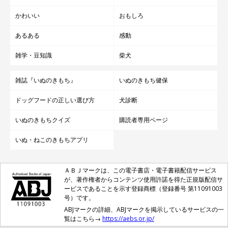
かわいい
おもしろ
あるある
感動
雑学・豆知識
柴犬
雑誌『いぬのきもち』
いぬのきもち健保
ドッグフードの正しい選び方
犬診断
いぬのきもちクイズ
購読者専用ページ
いぬ・ねこのきもちアプリ
ＡＢＪマークは、この電子書店・電子書籍配信サービス
が、著作権者からコンテンツ使用許諾を得た正規版配信サ
ービスであることを示す登録商標（登録番号 第11091003
号）です。
ABJマークの詳細、ABJマークを掲示しているサービスの一
覧はこちら→
https://aebs.or.jp/