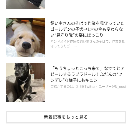
飼い主さんのそばで作業を見守っていた
暑〰️い😵 * 岳地方も容赦ない暑さです🔥 * 気温が体温を超え
ゴールデンの子犬→1才の今も変わらな
ています😲 * 水道の水ももはやお湯だァ➰😰 * こんな状況で
い“見守り隊”の姿にほっこり
次の日曜開幕の高校野球⚾️は大丈夫なのかしら？ * そして、
ハンドメイド作家の飼い主さんのそばで、作業を見
再来年のオリンピックもこの時期開催だなんて信じられな〜
守ってきたゴー …
い🤭 * 確か1964年の東京オリンピックは10月だったよね〜🤔
* 選手が可哀想😢だと思うのは私だけかなぁ？ * 今日もこん
なに暑いのに(もちろんエアコンが効いた部屋だけど)このふ
「もうちょっとこっち来て」なでてとア
ピールするラブラドール！ふだんの“ツ
たり🐕🐈はどうしてもくっ付いて居たいそうです🐕🐈🤣😹💞
ンデレ”な様子にもキュン
💝💖 🐾----*----*----*----🐾 Gaku district is a fierce heat today
ご紹介するのは、X（旧Twitter）ユーザー＠N_oooi
☀️🌞🔥 It is a brother who wants to stay close together even
…
though it is hot🐕🐈💞 🐾----*----*----*----🐾 #柴犬 #岳 #柴犬岳
#柴犬ガク#gaku #shibainugaku #shiba #shibainu
#shibastagram #いぬすたぐらむ #猫 #ねこ #ニャンコ #寅次
新着記事をもっと見る
朗 #茶トラ #まるどら #今日の寅次朗 #gingercat #にゃんす
たぐらむ #ねこすたぐらむ #仲良し兄弟 #岳と寅次朗 #peco
いぬ部 #pecoねこ部 #pecotv #私の最高の癒し #無言の絆 #