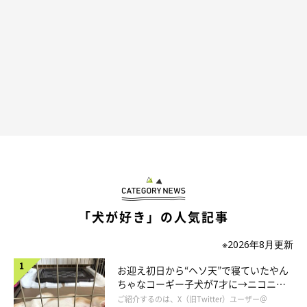
ふたり一緒だと、きっと落ち着くのかなあ？♡
「犬が好き」の人気記事
＠shibainu.gaku
※2026年8月更新
それにしても、
なんてラブラブな光景……！
お迎え初日から“ヘソ天”で寝ていたやん
ちゃなコーギー子犬が7才に→ニコニ
コ“コーギースマイル”が魅力のコに成
ご紹介するのは、X（旧Twitter）ユーザー＠