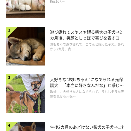
長！
Kus1oK …
遊び疲れてスヤスヤ眠る柴犬の子犬→2
カ月後、笑顔としっぽで喜びを表すコに
成長！
おもちゃで遊び疲れて、こてんと眠った子犬。あれ
から2カ月、表 …
＠shibainu.gaku
大好きな“お姉ちゃん”になでられる元保
護犬 「本当に好きなんだな」と感じる
ピトッ♪
表情にほっこり
散歩中、大好きな人になでられて、うれしそうな表
情を見せる元保 …
もう……かわいすぎるっ♡
生後2カ月のあどけない柴犬の子犬→1才