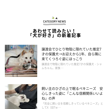
あわせて読みたい！
「犬が好き」の新着記事
譲渡会でひとり物陰に隠れていた推定7
才の保護犬→お迎えから1年、自ら隣に
来てくつろぐ姿にほっこり
譲渡会で物陰に隠れていた推定7才の保護犬・シャ
ムちゃん。家族 …
飼い主のひざの上で眠るペキニーズ 安
心しきった姿に「こんな信頼関係いいよ
ね」の声
「完全に飼い主を信頼しきっているペキニーズ」と
してX（旧Tw …