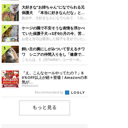
したのでしょうか。今回は、神楽ちゃんの
犬。あれから2カ月、表情や行動にさまざ
成長を飼い主さんと振り返ります！神楽ち
大好きな“お姉ちゃん”になでられる元
まな変化が見られるようになりました。遊
ゃんの成長について聞いた！お迎えから数
び疲れて眠る生後2カ月のなっちゃん遊び
保護犬 「本当に好きなんだな」と感
日後の神楽ちゃん（撮影時生後2カ月）＠
疲れた様子のなっちゃん。@Pkndg_紹介
じる表情にほっこり
散歩中、大好きな人になでられて、うれし
Kus1oKg2vsgdWS2――お迎え当初の神楽
するのは、X（旧Twitter）ユーザー
そうな表情を見せる元保護犬。甘えるよう
ちゃんの様子について教えてください。飼
@Pkndg_さんの愛犬・なっちゃん（取材
ケージの隅で不安そうな表情を浮かべ
な姿に、見ているこちらまでほっこりしま
い主さん： 「お迎え当日から“ヘソ天”で寝
時、生後4カ月／柴犬）。こちらの写真
す。大好きな“お姉ちゃん”に甘える小次郎
ていた保護子犬→3才9カ月の今、苦手
るようなコでし
は、なっちゃんが生後2カ月のころに撮影
くん妹さんになでてもらい、うれしそうな
を克服し頼もしいコに成長！
お迎え当日は緊張した様子を見せていた元
された一枚です。この日、なっちゃんは家
表情を見せる小次郎くん（2026年6月撮
野犬の保護子犬。あれから約3年半、苦手
族と一緒におもちゃで遊んでいました。た
影）。@mika_Jimmy紹介するのは、X（旧
飼い主の腕にしがみついて甘えるチワ
だったことを一つひとつ克服し、家族に寄
くさん遊んで疲れたのか、その後は眠り始
Twitter）ユーザー@mika_Jimmyさんの愛
り添う姿を見せています。お迎え当日、ケ
ワ シニアの仲間入りをし「健康で穏
めたそうです。眠るなっちゃん。
犬・小次郎くん（撮影時5才）。こちら
ージの隅で不安そうにお迎え当日のシルビ
やかな暮らしが続いてほしい」と願う
こちらは、X（旧Twitter）ユーザー＠
@Pkndg_
は、飼い主さんの妹さんと一緒に散歩をし
アちゃん。@nemonemotos今回紹介する
kotubusuke617さんが投稿した写真。写
たときに撮影したという一枚です。この
のは、X（旧Twitter）ユーザー
っているのは、愛犬でチワワのつぶしゃん
「え、こんなセールやってたの？」8
日、飼い主さんは実家から自宅へ帰る途
@nemonemotosさんの愛犬・シルビアち
（本名：こつぶちゃん）です。飼い主さん
0％OFF以上が続々登場！Amazonの本
中、妹さんと公園で待ち合わせ
ゃん（撮影当時、生後推定2カ月）。飼い
の腕にしがみつくつぶしゃん（撮影時6
気が...
主さんが「#最初に撮った一枚」として投
才）＠kotubusuke617撮影当時の状況に
PR(Amazon)
稿した写真には、ケージの隅で不安そうな
ついて伺うと、飼い主さんはこう教えてく
Recommended by
表情を浮かべるシルビアちゃんの姿が写っ
れました。飼い主さん： 「ある休日のこ
ていました。こちらは、保護犬だったシル
とです。私がソファに座った途端にひざの
上にのってきたので、そのままなでながら
もっと見る
テレビを見ていたのですが、微動だにしな
いので気になって見てみると、腕にしがみ
つくような形で気持ちよさそうに