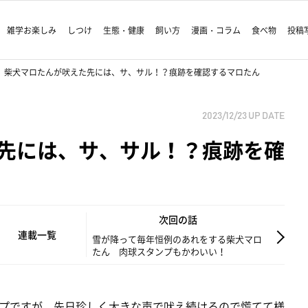
雑学お楽しみ
しつけ
生態・健康
飼い方
漫画・コラム
食べ物
投稿
柴犬マロたんが吠えた先には、サ、サル！？痕跡を確認するマロたん
2023/12/23
UP DATE
先には、サ、サル！？痕跡を確
次回の話
連載一覧
雪が降って毎年恒例のあれをする柴犬マロ
たん 肉球スタンプもかわいい！
プですが、先日珍しく大きな声で吠え続けるので慌てて様