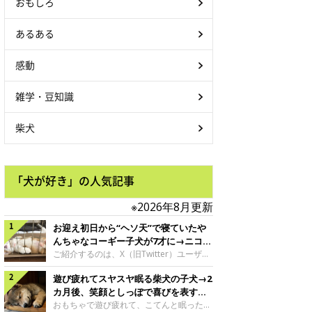
おもしろ
あるある
感動
雑学・豆知識
柴犬
「犬が好き」の人気記事
※2026年8月更新
お迎え初日から“ヘソ天”で寝ていたや
んちゃなコーギー子犬が7才に→ニコニ
コ“コーギースマイル”が魅力のコに成
ご紹介するのは、X（旧Twitter）ユーザー
＠Kus1oKg2vsgdWS2さんの愛犬でウェル
長！
遊び疲れてスヤスヤ眠る柴犬の子犬→2
シュ・コーギー・ペンブロークの神楽ちゃ
ん。今年の8月で7才になるという神楽ちゃ
カ月後、笑顔としっぽで喜びを表すコ
んですが、いったいどんな子犬時代を過ご
に成長！
おもちゃで遊び疲れて、こてんと眠った子