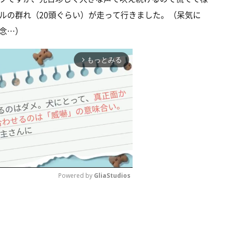
ルの群れ（20頭ぐらい）が走って行きました。（呆気に
念…）
もっとみる
arrow_forward_ios
Powered by 
GliaStudios
M
u