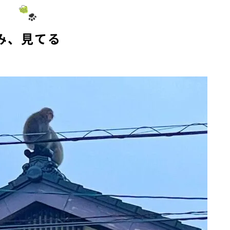
t
e
み、見てる