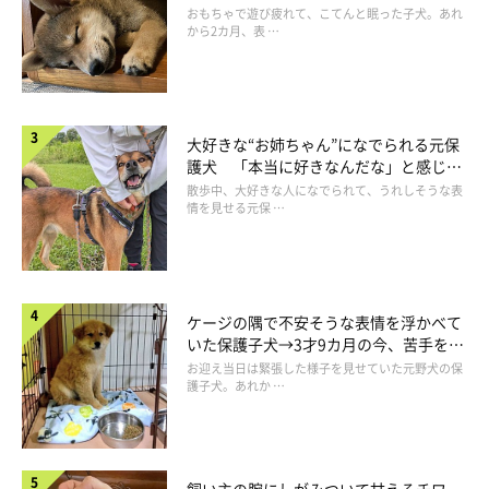
成長！
おもちゃで遊び疲れて、こてんと眠った子犬。あれ
どうしてこのまま寝続けるんだ？
から2カ月、表 …
わかりません。
こんな風に寝るせいなのか、こよみさんのヒゲにはよく寝癖がつ
いています。
大好きな“お姉ちゃん”になでられる元保
護犬 「本当に好きなんだな」と感じる
辺な方向に曲がってあっちゃこっちゃ向いているおヒゲ。
表情にほっこり
散歩中、大好きな人になでられて、うれしそうな表
もはやヒゲとしての機能は果たしていないでしょうか。
情を見せる元保 …
不思議なのは、こんなにくちゃっとなっていても可愛いお顔は形
ケージの隅で不安そうな表情を浮かべて
状記憶なのか、起きるとちゃんと可愛のです。
いた保護子犬→3才9カ月の今、苦手を克
まあ、くちゃっとなっているこの顔はこの顔で無茶苦茶かわいい
服し頼もしいコに成長！
お迎え当日は緊張した様子を見せていた元野犬の保
のですけどね。
護子犬。あれか …
飼い主の腕にしがみついて甘えるチワ