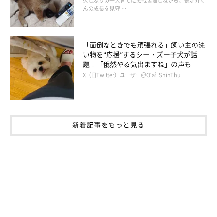
久しぶりの子犬育てに悪戦苦闘しながら、慎之介く
んの成長を見守 …
「面倒なときでも頑張れる」飼い主の洗
い物を“応援”するシー・ズー子犬が話
題！「俄然やる気出ますね」の声も
X（旧Twitter）ユーザー＠Olaf_ShihThu
新着記事をもっと見る