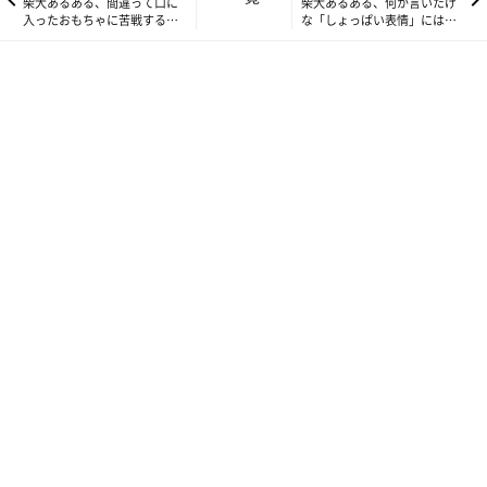
柴犬あるある、間違って口に
柴犬あるある、何か言いたげ
入ったおもちゃに苦戦すると
な「しょっぱい表情」には独
お顔の皮がよく動くから？
こ｜連載「ここ掘れここ柴」
特な味があるとこ｜連載「こ
vol.242
こ掘れここ柴」vol.244
伸ばしてみたり、縮めてみたりすると、その度に「はじめまし
て」なお顔を見ることができます。
足に挟むこのスタイルは結構みなさん経験されてるのではないで
しょうか？
でもこんな風に歯磨きをさせてくれることだけでももう尊いです
ね。
赤ちゃんみたいにシャカシャカ、シャカシャカ・・上の歯、下の
歯、前歯、奥歯・・・
話しかけながら歯磨きをできたらどんなにいいだろう。
歯磨き以外にも犬相が変わってしまう瞬間は日常に溢れていま
す。