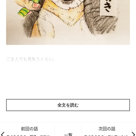
ご主人でも見失うくらい、
犬相が変わってしまうとこ。
「ハミガキしようね～」
シャカシャカ♪ シャカシャカ…
全文を読む
「え？だ、だれ！？ 」
柴犬さんは実に表情が豊かです。
前回の話
次回の話
一覧
しかし、これは表情が豊かとかのレベルを超えています。