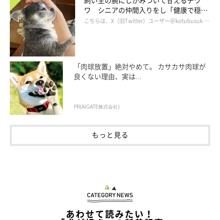
ワ シニアの仲間入りをし「健康で穏や
かな暮らしが続いてほしい」と願う
こちらは、X（旧Twitter）ユーザー＠kotubusuk …
「肉球放置」絶対やめて。 カサカサ肉球が
良くない理由、実は...
PR(AIGATE株式会社)
もっと見る
作者紹介：ここ柴
京都府在住。柴犬の魅力をイラストで表現してSNSで発信、共感
を呼び、「ここ柴部」のハッシュタグとともに話題に。そのイラ
あわせて読みたい！
ストは、ドラマ・映画「柴公園」のエンドロールにも登場。柴犬