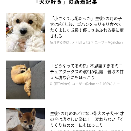
「犬が好き」の新着記事
たちのクスッと笑える生態を描いた書籍「柴犬のここが好き」を
出版。
「小さくて心配だった」生後2カ月の子
犬は約6年後、ゴハンをモリモリ食べて
たくましく成長！優しさあふれる姿に癒
ここ柴のインスタグラム
される
紹介するのは、X（旧Twitter）ユーザー@ginchan
…
柴犬のここが好き #ここ柴部
「どうなってるの!?」不思議すぎるミニ
チュアダックスの寝相が話題 普段の甘
えん坊な姿にもほっこり
X（旧Twitter）ユーザー＠chacha210309さん …
生後2カ月のあどけない柴犬の子犬→1才
の今は凛々しい姿に！ 変わらない「く
りくりおめめ」にもほっこり