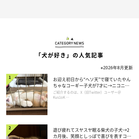
あります。
はい。こよみさんは私が出かける時に玄関まで見送りには来ませ
ん。
ソファの隙間からこの状態で目をほんの少し開けて、チラッと見
「犬が好き」の人気記事
やるのがこよみさん流のいってらっしゃいです。
きっと本犬は普通に目を開けてくれているのだと思うのですが、
※2026年8月更新
何せこの状態なので目が開かないのです。
お迎え初日から“ヘソ天”で寝ていたやん
マズルにしわを寄せて、たまには歯もチラ見せで。
ちゃなコーギー子犬が7才に→ニコニ
コ“コーギースマイル”が魅力のコに成
ご紹介するのは、X（旧Twitter）ユーザー＠
長！
Kus1oK …
何がいいんだろう・・・。
このスタイルの良さが私にはわかりません。
可愛い寝顔も見れないし、こんなに顔に負荷がかかった状態で、
遊び疲れてスヤスヤ眠る柴犬の子犬→2
カ月後、笑顔としっぽで喜びを表すコに
本犬だってストレスを感じているんじゃないのか？