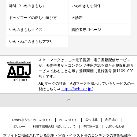
雑誌『いぬのきもち』
いぬのきもち健保
ドッグフードの正しい選び方
犬診断
いぬのきもちクイズ
購読者専用ページ
いぬ・ねこのきもちアプリ
ＡＢＪマークは、この電子書店・電子書籍配信サービス
が、著作権者からコンテンツ使用許諾を得た正規版配信サ
ービスであることを示す登録商標（登録番号 第11091003
号）です。
ABJマークの詳細、ABJマークを掲示しているサービスの一
覧はこちら→
https://aebs.or.jp/
いぬのきもち・ねこのきもち
ねこのきもち
広告掲載
利用規約
ポリシー
利用者情報の取り扱いについて
専門家一覧
お問い合わせ
本サイトに掲載されている記事・写真・イラスト等のコンテンツの無断転載を