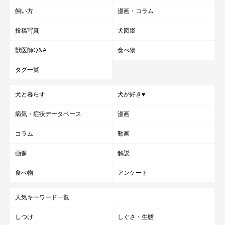
飼い方
漫画・コラム
投稿写真
犬図鑑
獣医師Q&A
食べ物
タグ一覧
犬と暮らす
犬が好き♥
病気・症状データベース
漫画
コラム
動画
画像
解説
食べ物
アンケート
人気キーワード一覧
しつけ
しぐさ・生態