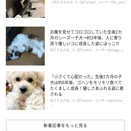
ご紹介するのは、X（旧Twitter）ユーザー＠N_oooi
…
そっくりなぬいぐるみと並ぶアンディーくん
＠anchan_0115_andy
お腹を見せてゴロゴロしていた生後2カ
月のシーズー子犬→約3年後、人に寄り
ここからは、
いぬのきもち獣医師相談室の岡本りさ先生
にお話を
添う優しいコに成長した姿にほっこり
伺います。
紹介するのは、X（旧Twitter）ユーザー@doggy_c
…
――アンディーくんのように、ぬいぐるみと一緒に寝る犬もいま
すが、犬はぬいぐるみのことをどのように感じていると考えられ
「小さくて心配だった」生後2カ月の子
るのでしょうか？
犬は約6年後、ゴハンをモリモリ食べて
たくましく成長！優しさあふれる姿に癒
される
岡本先生：
紹介するのは、X（旧Twitter）ユーザー@ginchan
「生きているという認識はないと思いますが、遊び相手や仲間に
…
みたてて行動しているのではないでしょうか。
また、自身のニオイや飼い主さんのニオイがついた、フカフカと
新着記事をもっと見る
した感触のものなので、安心感を与えてくれる存在だと感じてい