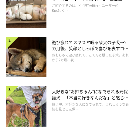
コ“コーギースマイル”が魅力のコに成
ご紹介するのは、X（旧Twitter）ユーザー＠
長！
Kus1oK …
遊び疲れてスヤスヤ眠る柴犬の子犬→2
カ月後、笑顔としっぽで喜びを表すコに
成長！
おもちゃで遊び疲れて、こてんと眠った子犬。あれ
から2カ月、表 …
ぬいぐるみと並ぶアンディーくん
＠anchan_0115_andy
大好きな“お姉ちゃん”になでられる元保
飼い主さんは、当時の状況をこう振り返ります。
護犬 「本当に好きなんだな」と感じる
表情にほっこり
散歩中、大好きな人になでられて、うれしそうな表
情を見せる元保 …
飼い主さん：
「ふだんからぬいぐるみっぽい感じがするあんちゃんですが、サ
イズやシルエットが同じぬいぐるみと並ぶといつも以上にぬいぐ
るみのように感じて、かわいくて思わずシャッターを押しまし