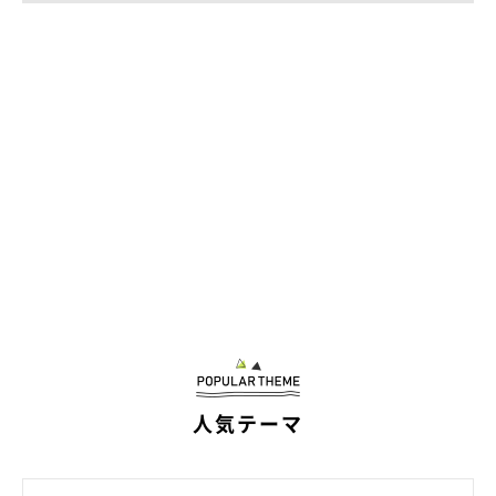
ると思います」
人気テーマ
犬がぬいぐるみを好き・嫌いな理由は？