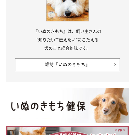
す。また、
犬の口にすっぽり収まるようなサイズのぬいぐるみ
は、与えるのを避けたほうがよい
とのこと。ぜひ参考にしてみて
くださいね。
『いぬのきもち』は、飼い主さんの
“知りたい”“伝えたい”にこたえる
関連記事:
犬のこと総合雑誌です。
「ぬいぐるみ感あって尊い♡」ソファに置かれ
たぬいぐるみと並んで寝る犬がかわいすぎる！
Instagramユーザー＠anchan_0115_andyさんの愛犬アンディーく
雑誌『いぬのきもち』
んは、モフモフとしたぬいぐるみみたいな男の子。ある日ぬいぐる
みと並んで寝ている姿を飼い主さんに目撃され、その様子がかわい
いと反響をよびました。
写真提供・取材協力／Instagram（
＠anchan_0115_andy
）
（監修：いぬのきもち獣医師相談室 獣医師・岡本りさ先生）
※この記事は投稿者さまにご了承をいただいたうえで制作してい
ます。
取材・文／田山郁