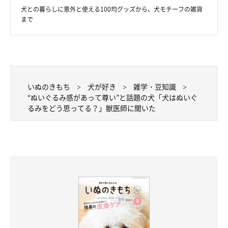
犬との暮らしに意外と使える100均グッズから、犬モチーフの雑貨
ソファで眠るアンディーくん
まで
＠anchan_0115_andy
――犬がぬいぐるみを好む・嫌う理由について、考えられること
があれば教えてください。
いぬのきもち
犬が好き
雑学・豆知識
岡本先生：
“ぬいぐるみ感があって尊い”と話題の犬「犬はぬいぐ
るみをどう思ってる？」獣医師に聞いた
「好む理由としては、食感や触感が好き、自身や飼い主さんのニ
オイがして安心する。噛んだり投げたりすると楽しいなどが考え
られます。
一方で嫌い理由は、見た目や大きさが怖い、嫌いなニオイがする
ほか、遊んでいる最中に痛いことや怖いことがあったなど、嫌な
記憶があるといったケースが考えられるでしょう」
なお、岡本先生によると、
犬がぬいぐるみと接するときは、かじ
って破壊し飲み込まないように注意する
ことが大切だといいま