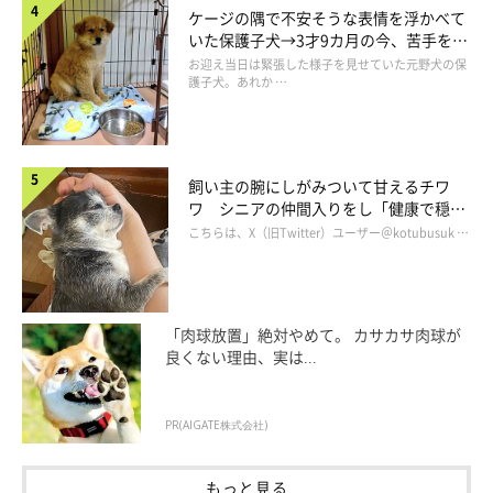
ケージの隅で不安そうな表情を浮かべて
た」
いた保護子犬→3才9カ月の今、苦手を克
服し頼もしいコに成長！
お迎え当日は緊張した様子を見せていた元野犬の保
護子犬。あれか …
飼い主の腕にしがみついて甘えるチワ
ワ シニアの仲間入りをし「健康で穏や
かな暮らしが続いてほしい」と願う
こちらは、X（旧Twitter）ユーザー＠kotubusuk …
「肉球放置」絶対やめて。 カサカサ肉球が
良くない理由、実は...
PR(AIGATE株式会社)
【獣医師が解説】犬はぬいぐるみをどう思っ
もっと見る