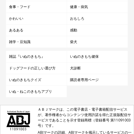
食事・フード
健康・病気
かわいい
おもしろ
あるある
感動
雑学・豆知識
柴犬
雑誌『いぬのきもち』
いぬのきもち健保
ドッグフードの正しい選び方
犬診断
いぬのきもちクイズ
購読者専用ページ
いぬ・ねこのきもちアプリ
ＡＢＪマークは、この電子書店・電子書籍配信サービス
が、著作権者からコンテンツ使用許諾を得た正規版配信サ
ービスであることを示す登録商標（登録番号 第11091003
号）です。
ABJマークの詳細、ABJマークを掲示しているサービスの一