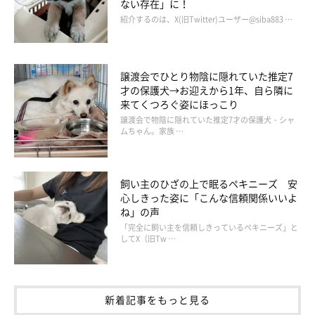
ない存在」に！
紹介するのは、X(旧Twitter)ユーザー@siba883 …
譲渡会でひとり物陰に隠れていた推定7
才の保護犬→お迎えから1年、自ら隣に
来てくつろぐ姿にほっこり
譲渡会で物陰に隠れていた推定7才の保護犬・シャ
ムちゃん。家族 …
飼い主のひざの上で眠るペキニーズ 安
心しきった姿に「こんな信頼関係いいよ
ね」の声
「ご飯を食べている飼い主を寝床から監視する犬」
「完全に飼い主を信頼しきっているペキニーズ」と
@sirosibainu
してX（旧Tw …
毎日のように見られるという、チョビちゃんの可愛らしいアピー
ル。日常ではほかにも、チョビちゃんのこんな姿が見られるそう
新着記事をもっと見る
です。