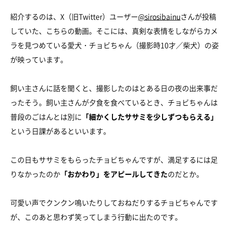
紹介するのは、X（旧Twitter）ユーザー
@sirosibainu
さんが投稿
していた、こちらの動画。そこには、真剣な表情をしながらカメ
ラを見つめている愛犬・チョビちゃん（撮影時10才／柴犬）の姿
が映っています。
飼い主さんに話を聞くと、撮影したのはとある日の夜の出来事だ
ったそう。飼い主さんが夕食を食べているとき、チョビちゃんは
普段のごはんとは別に
「細かくしたササミを少しずつもらえる」
という日課があるといいます。
この日もササミをもらったチョビちゃんですが、満足するには足
りなかったのか
「おかわり」をアピールしてきた
のだとか。
可愛い声でクンクン鳴いたりしておねだりするチョビちゃんです
が、このあと思わず笑ってしまう行動に出たのです。