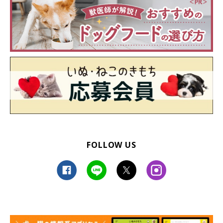
さんはシニア期のチョビちゃんと暮らすなかで、
「いつまで一緒
にいられるのかと、常日頃から怯える気持ちがどこかにある」
と
いいます。
「大切な家族の一員」
だというチョビちゃん。飼い主さんはチョ
ビちゃんと過ごす一瞬一瞬を大切にしながら、今日もチョビちゃ
んと穏やかに暮らしています。
写真提供・取材協力／
@sirosibainu
さん／X（旧Twitter）
※この記事は投稿者さまにご了承をいただいたうえで制作してい
FOLLOW US
ます。
取材・文／雨宮カイ