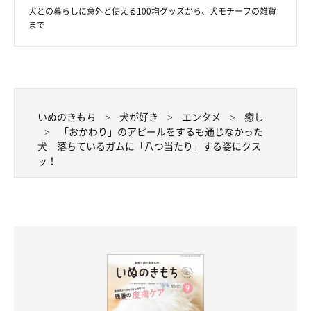
犬との暮らしに意外と使える100均グッズから、犬モチーフの雑貨
まで
いぬのきもち
犬が好き
エンタメ
癒し
@sirosibainu
「おかわり」のアピールをするも通じなかった
犬 落ちているガムに「八つ当たり」する姿にクス
おとなしいけれど頑固な一面があるという、チョビちゃん。飼い
ッ！
主さんいわく、
「普段は孤高のオーラを醸し出しているくせに、
実は寂しがり屋なところがある」
そうで、そこがチョビちゃんの
魅力でもあると感じているのだとか。