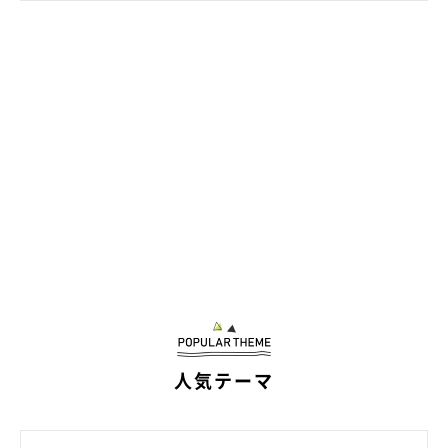
飼い主さん：
「今まで寝床で寝ていたのに、
飼い主が何か食べようとした瞬間
に目を丸くして寝床から出て
きたりします」
人気テーマ