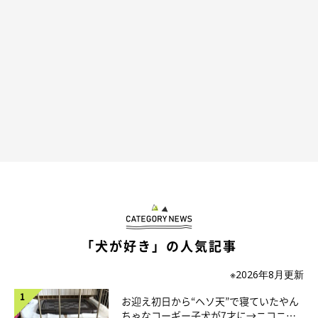
ポイッ！
@sirosibainu
ガムをポイッと投げ捨てて、まるでガムに八つ当たりをするかの
ような行動を見せたのでした。チョビちゃんの一連の行動につい
て飼い主さんはどう思っているのか、話を聞きました。
飼い主さん：
「ササミをすっかり食べ終えたのにもかかわらずまだ食べたいの
で、飼い主の関心を引こうとガムを投げたりしていました。
このようなアピールは、ほぼ毎日見られます。チョビは、
『粘れ
ばきっと別の物をもらえる』
と思っているのかもしれません」
「犬が好き」の人気記事
※2026年8月更新
お迎え初日から“ヘソ天”で寝ていたやん
ちゃなコーギー子犬が7才に→ニコニ