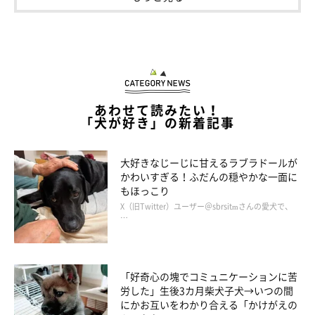
あわせて読みたい！
「犬が好き」の新着記事
チョビちゃんの可愛いアピールはほかにも！
大好きなじーじに甘えるラブラドールが
かわいすぎる！ふだんの穏やかな一面に
もほっこり
X（旧Twitter）ユーザー＠sbrsitmさんの愛犬で、
…
「好奇心の塊でコミュニケーションに苦
労した」生後3カ月柴犬子犬→いつの間
にかお互いをわかり合える「かけがえの