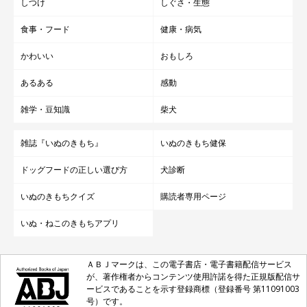
しつけ
しぐさ・生態
食事・フード
健康・病気
かわいい
おもしろ
あるある
感動
雑学・豆知識
柴犬
雑誌『いぬのきもち』
いぬのきもち健保
ドッグフードの正しい選び方
犬診断
いぬのきもちクイズ
購読者専用ページ
いぬ・ねこのきもちアプリ
ＡＢＪマークは、この電子書店・電子書籍配信サービス
が、著作権者からコンテンツ使用許諾を得た正規版配信サ
ービスであることを示す登録商標（登録番号 第11091003
号）です。