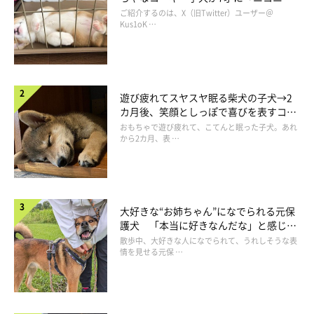
コ“コーギースマイル”が魅力のコに成
ご紹介するのは、X（旧Twitter）ユーザー＠
長！
Kus1oK …
遊び疲れてスヤスヤ眠る柴犬の子犬→2
カ月後、笑顔としっぽで喜びを表すコに
成長！
おもちゃで遊び疲れて、こてんと眠った子犬。あれ
から2カ月、表 …
大好きな“お姉ちゃん”になでられる元保
護犬 「本当に好きなんだな」と感じる
表情にほっこり
散歩中、大好きな人になでられて、うれしそうな表
空のお皿の前で無言の圧をかけるチョビちゃん
情を見せる元保 …
@sirosibainu
ちなみに、チョビちゃんはこのあと
「空のお皿の前で無言の圧を