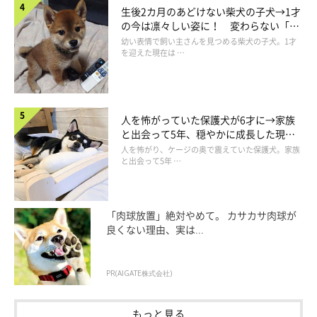
かけてきた」
とのことです（笑）
生後2カ月のあどけない柴犬の子犬→1才
の今は凛々しい姿に！ 変わらない「く
りくりおめめ」にもほっこり
幼い表情で飼い主さんを見つめる柴犬の子犬。1才
を迎えた現在は …
ササミのおかわりが貰えないのでガムに八つ当たりする犬
その後空の皿の前で無言の要求
pic.twitter.com/JFfzLNRFg3
人を怖がっていた保護犬が6才に→家族
— チョビ (@sirosibainu)
January 9, 2024
と出会って5年、穏やかに成長した現在
の姿にグッとくる
人を怖がり、ケージの奥で震えていた保護犬。家族
と出会って5年 …
「肉球放置」絶対やめて。 カサカサ肉球が
良くない理由、実は...
PR(AIGATE株式会社)
もっと見る