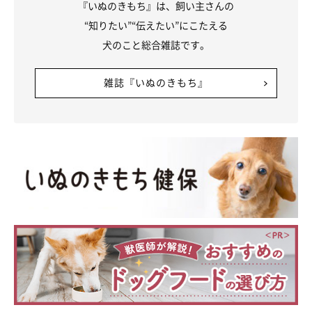
「
愛犬が安全に歩くことができるか、誤食しそうなものが落ちて
『いぬのきもち』は、飼い主さんの
いない
かなどを気にしてあげましょう」
“知りたい”“伝えたい”にこたえる
犬のこと総合雑誌です。
楽しくて周りが見えなくなってしまうのは、犬の“あるある行
動”のひとつのようです。同じようなことをよくやってしまうと
雑誌『いぬのきもち』
ころも愛らしいですね。
写真提供・取材協力／
＠kuroshibapekoさん
／X（旧Twitter）
（監修：いぬのきもち獣医師相談室 獣医師・山口みき先生）
※この記事は投稿者さまにご了承をいただいたうえで制作してい
ます。
取材・文／宮下早希