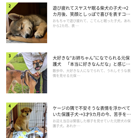
遊び疲れてスヤスヤ眠る柴犬の子犬→2
カ月後、笑顔としっぽで喜びを表すコに
成長！
おもちゃで遊び疲れて、こてんと眠った子犬。あれ
から2カ月、表 …
大好きな“お姉ちゃん”になでられる元保
護犬 「本当に好きなんだな」と感じる
表情にほっこり
散歩中、大好きな人になでられて、うれしそうな表
情を見せる元保 …
ケージの隅で不安そうな表情を浮かべて
いた保護子犬→3才9カ月の今、苦手を克
服し頼もしいコに成長！
お迎え当日は緊張した様子を見せていた元野犬の保
護子犬。あれか …