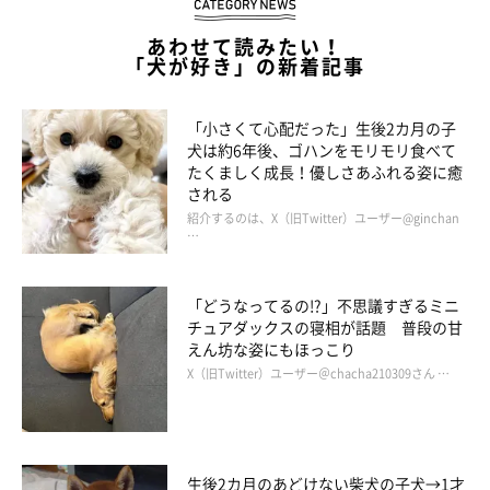
あわせて読みたい！
「犬が好き」の新着記事
「小さくて心配だった」生後2カ月の子
犬は約6年後、ゴハンをモリモリ食べて
たくましく成長！優しさあふれる姿に癒
される
別の日に散歩をするぺこちゃん
紹介するのは、X（旧Twitter）ユーザー@ginchan
＠kuroshibapeko
…
そんなぺこちゃんの様子は、X（旧Twitter）で2.9万「いいね」
「どうなってるの!?」不思議すぎるミニ
（2023年6月23日時点）がつくほど話題に。
「これ、経験したこ
チュアダックスの寝相が話題 普段の甘
とがあります」「あるあるです」
などのコメントが寄せられ、飼
えん坊な姿にもほっこり
い主さんの共感を呼んだのでした。
X（旧Twitter）ユーザー＠chacha210309さん …
関連記事:
ウキウキで散歩していたら、段差が高くなり降
生後2カ月のあどけない柴犬の子犬→1才
りられなくなった犬 犬の飼い主さんたちから