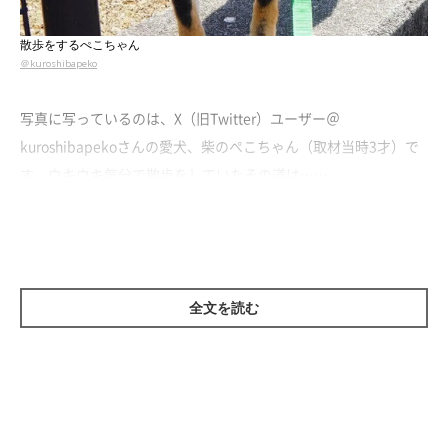
散歩をするぺこちゃん
＠kuroshibapeko
写真に写っているのは、X（旧Twitter）ユーザー＠
kuroshibapekoさんの愛犬、柴のぺこちゃん（取材当時3才）で
す。ウキウキ気分で散歩をしていたその道は……
全文を読む