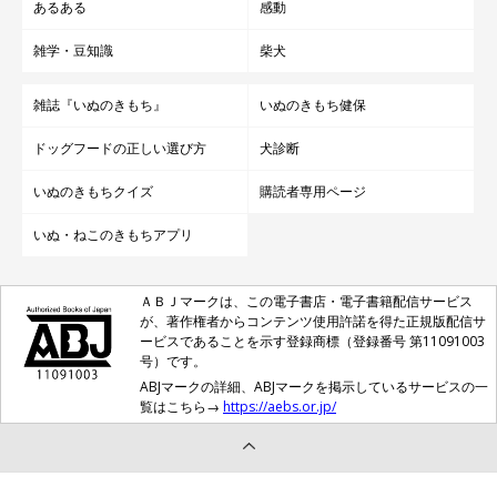
あるある
感動
雑学・豆知識
柴犬
雑誌『いぬのきもち』
いぬのきもち健保
ドッグフードの正しい選び方
犬診断
いぬのきもちクイズ
購読者専用ページ
いぬ・ねこのきもちアプリ
ＡＢＪマークは、この電子書店・電子書籍配信サービス
が、著作権者からコンテンツ使用許諾を得た正規版配信サ
ービスであることを示す登録商標（登録番号 第11091003
号）です。
ABJマークの詳細、ABJマークを掲示しているサービスの一
覧はこちら→
https://aebs.or.jp/