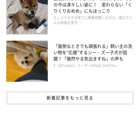
の今は凛々しい姿に！ 変わらない「く
共感の声が！
ぺこちゃんは柴の女の子。ある日、ウキウキ気分で飼い主さんとお
散歩をしていると、自分が歩いている道の段差が少しずつ高くなっ
りくりおめめ」にもほっこり
ていることに気付いたのです。そのときのぺこちゃんの困った様子
久しぶりの子犬育てに悪戦苦闘しながら、慎之介く
と、飼い主さんに伺ったお話を紹介します。
んの成長を見守 …
「面倒なときでも頑張れる」飼い主の洗
い物を“応援”するシー・ズー子犬が話
題！「俄然やる気出ますね」の声も
X（旧Twitter）ユーザー＠Olaf_ShihThu
新着記事をもっと見る
【獣医師解説】散歩中に周りが見えなくなっ