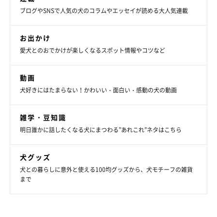
ブログやSNSで人気の犬のコラムやエッセイが読める大人気連載
別の日、散歩中に笑顔を見せるぺこちゃん
お出かけ
＠kuroshibapeko
愛犬とのおでかけが楽しくなるスポット情報やコツなど
ここからは、ぺこちゃんの行動からどのような心理や犬の生態が
動画
読み取れるのか、
いぬのきもち獣医師相談室の山口みき先生
に解
犬好きにはたまらない！かわいい・面白い・感動の犬の動画
説していただきます。
雑学・豆知識
――いつもと違う散歩コースをウキウキ気分で歩いていたら、段
明日誰かに話したくなる犬にまつわる”あれこれ”ネタはこちら
差が徐々に高くなっていることに気付かず、降りられなくなって
しまったぺこちゃん。飼い主さんは
「初めての散歩コースだった
犬グッズ
ので、楽しくて周りが見えていなかったのだと思う」
とおっしゃ
犬との暮らしに意外と使える100均グッズから、犬モチーフの雑貨
っていましたが、どのような理由が考えられますか？
まで
山口先生：