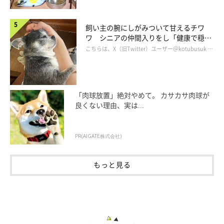
見上げるぺこちゃん
＠kuroshibapeko
飼い主の腕にしがみついて甘えるチワ
ワ シニアの仲間入りをし「健康で穏や
じつは、ぺこちゃんが高い場所から降りられなくなるのは、今回
かな暮らしが続いてほしい」と願う
こちらは、X（旧Twitter）ユーザー＠kotubusuk …
が初めてではなく、初めて歩く道を通るときは、同じようなこと
をよくやるとのこと。
「肉球放置」絶対やめて。 カサカサ肉球が
良くない理由、実は...
PR(AIGATE株式会社)
もっと見る