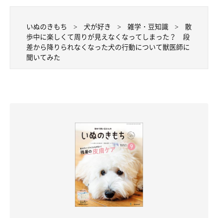
「飼い主さんのお考えのとおりだと思います。初めてのお散歩コ
ースで、
光景もニオイも新鮮で、段差のことまで気が付かなかっ
いぬのきもち
犬が好き
雑学・豆知識
散
た
のでしょう」
歩中に楽しくて周りが見えなくなってしまった？ 段
差から降りられなくなった犬の行動について獣医師に
――同じような経験をしたことがある飼い主さんも多いようです
聞いてみた
が、犬の生態や特徴などが関係しているのでしょうか。
山口先生：
「
好奇心旺盛なコや若いコは、こういった傾向がある
と思いま
す。新しい刺激に興奮して、周囲に気を配る余裕がなくなるので
しょう」
――初めての道を散歩する際の注意点などがあれば教えてくださ
い。
山口先生：