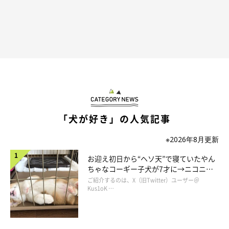
ソファに寝転がるぺこちゃん
＠kuroshibapeko
「犬が好き」の人気記事
降りられないことに気付くまでは、ぺこちゃんもとっても楽しい
時間を過ごしていたそうです。
※2026年8月更新
お迎え初日から“ヘソ天”で寝ていたやん
飼い主さん：
ちゃなコーギー子犬が7才に→ニコニ
「
このとき通った道は初めての散歩コースだったので、楽しくて
コ“コーギースマイル”が魅力のコに成
ご紹介するのは、X（旧Twitter）ユーザー＠
長！
Kus1oK …
周りが見えていなかったのだと思います。
気が付いたら降りられ
なくなっていたので、悲しそうに助けを求める顔をしていまし
た」