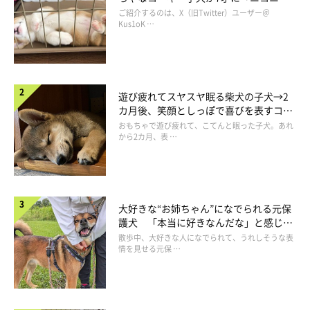
コ“コーギースマイル”が魅力のコに成
ご紹介するのは、X（旧Twitter）ユーザー＠
長！
Kus1oK …
遊び疲れてスヤスヤ眠る柴犬の子犬→2
@mini_MOZU
カ月後、笑顔としっぽで喜びを表すコに
成長！
おもちゃで遊び疲れて、こてんと眠った子犬。あれ
から2カ月、表 …
飼い主さんがお風呂からなかなか出てこないと様子を見にくると
いう、もずくん。今日も飼い主さんの様子を見ようと、ドアの隙
間にハマっているかも…？
大好きな“お姉ちゃん”になでられる元保
護犬 「本当に好きなんだな」と感じる
覗かれている…
pic.twitter.com/QmTbWAGNRa
表情にほっこり
散歩中、大好きな人になでられて、うれしそうな表
情を見せる元保 …
— もず (@mini_MOZU)
October 19, 2023