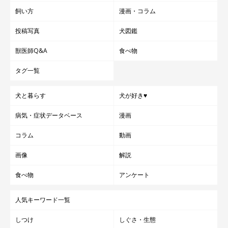
飼い方
漫画・コラム
投稿写真
犬図鑑
獣医師Q&A
食べ物
タグ一覧
犬と暮らす
犬が好き♥
病気・症状データベース
漫画
コラム
動画
画像
解説
食べ物
アンケート
人気キーワード一覧
しつけ
しぐさ・生態