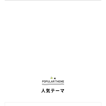
・お風呂場の中に興味があって『入りたい』という気持ち
基本的には、
飼い主さんに対しての好意的な気持ちや要望を表し
ている
のではないでしょうか。
今回のもずくんの場合は、飼い主さんがおっしゃっているよう
に、扉が開いたことで
『そろそろ出てくるかな？』『早く出てこ
ないかな？』
という、飼い主さんを待ち望むような気持ちが強か
ったのかなと思います。もしくは、お風呂場自体への興味なども
あるかもしれないですね。
このような行動を見せやすい犬は、
好奇心旺盛で感情が見えやす
いタイプのコ
に多いと考えられるでしょう」
人気テーマ
関連記事:
お風呂場のドアの隙間から顔を出す犬 「キレ