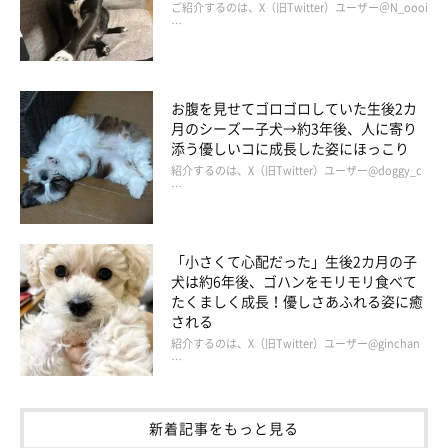
ご紹介するのは、X（旧Twitter）ユーザー＠N_oooi
@mini_MOZU
…
もずくんは、飼い主さんがお風呂場のドアを開けた音を聞きつけ
て、様子を見にやってきたようです。
お腹を見せてゴロゴロしていた生後2カ
月のシーズー子犬→約3年後、人に寄り
添う優しいコに成長した姿にほっこり
犬のこの行動からはどのようなことが読み取れるのでしょうか。
紹介するのは、X（旧Twitter）ユーザー@doggy_c
いぬのきもち獣医師相談室の原 駿太朗先生
に聞きました。
…
原先生：
「小さくて心配だった」生後2カ月の子
「もずくんのように、飼い主さんがお風呂に入っているときに、
犬は約6年後、ゴハンをモリモリ食べて
出てくるのをそばで待っている犬もいますよね。このような犬の
たくましく成長！優しさあふれる姿に癒
行動からは、次のような心理が読み取れるでしょう。
される
紹介するのは、X（旧Twitter）ユーザー@ginchan
…
・飼い主さんに遊んでほしい
・とにかく飼い主さんのそばにいたい
新着記事をもっと見る
・ごはん前だとすると『早くごはんが欲しいよ』という気持ち