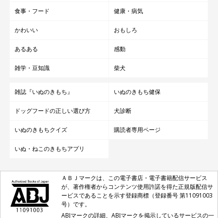
食事・フード
健康・病気
かわいい
おもしろ
あるある
感動
雑学・豆知識
柴犬
雑誌『いぬのきもち』
いぬのきもち健保
ドッグフードの正しい選び方
犬診断
いぬのきもちクイズ
購読者専用ページ
いぬ・ねこのきもちアプリ
ＡＢＪマークは、この電子書店・電子書籍配信サービス
が、著作権者からコンテンツ使用許諾を得た正規版配信サ
ービスであることを示す登録商標（登録番号 第11091003
号）です。
ABJマークの詳細、ABJマークを掲示しているサービスの一