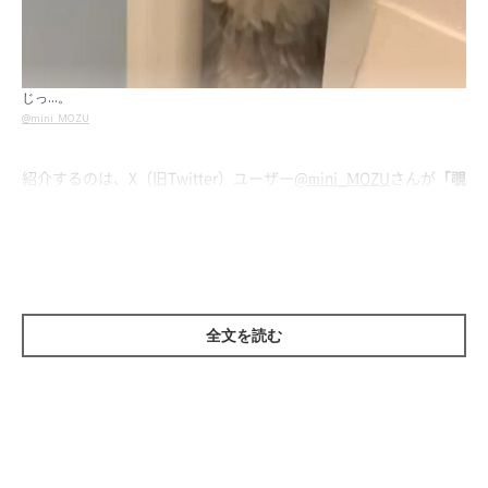
じっ…。
@mini_MOZU
紹介するのは、X（旧Twitter）ユーザー
@mini_MOZU
さんが
「覗
かれている…」
と投稿していた、こちらの動画。そこには、お風
呂場のドアの隙間から顔を出す愛犬・もずくん（撮影時3才／ミ
ニチュア・シュナウザー）の姿が映っています。
可愛らしいハマりっぷりを見せているもずくんですが、なぜこん
全文を読む
なふうに飼い主さんのことを見ていたのでしょうか。