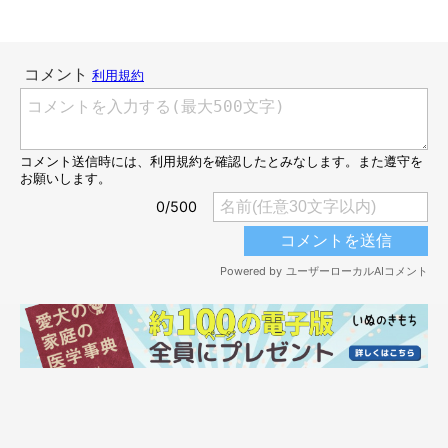
じーーーっ。
@mini_MOZU
撮影当時の状況について、
「私が湯船に浸かっていて『熱い
な〜』と思ってお風呂場のドアを開けたら、その音を聞きつけた
もずが様子を見にやってきた」
と話す飼い主さん。
もずくんのこのような行動は普段からよく見られるそうですが、
「ここまでキレイにハマっていることはあんまりない」
とのこ
と。もずくんの姿を見て、飼い主さんはどのようなことを思った
のでしょうか。
飼い主さん：
「いつもはもう少しお風呂場のドアが開いているのでこうはなり
ませんが、この日はちょっと狭めだった結果、ハマっていまし
た。