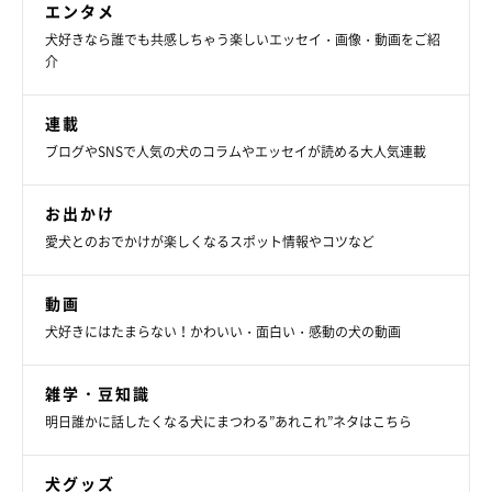
エンタメ
イなハマりっぷり」が可愛い！
紹介するのは、X（旧Twitter）ユーザー@mini_MOZUさんが「覗か
犬好きなら誰でも共感しちゃう楽しいエッセイ・画像・動画をご紹
れている…」と投稿していた、こちらの動画。そこには、お風呂場
介
のドアの隙間から顔を出す愛犬・もずくん（撮影時3才／ミニチュ
ア・シュナウザー）の姿が映っています。可愛らしいハマりっぷり
を見せているもずくんですが、なぜこんなふうに飼い主さんのこと
（監修：いぬのきもち獣医師相談室 獣医師・原 駿太朗先生）
を見ていたのでしょうか。
連載
写真提供・取材協力／
@mini_MOZU
さん／X（旧Twitter）
ブログやSNSで人気の犬のコラムやエッセイが読める大人気連載
取材・文／雨宮カイ
※この記事は投稿者さまに取材し、了承の上制作したものです。
お出かけ
2024年6月時点の情報であり、現在と異なる場合があります。
愛犬とのおでかけが楽しくなるスポット情報やコツなど
動画
犬好きにはたまらない！かわいい・面白い・感動の犬の動画
雑学・豆知識
明日誰かに話したくなる犬にまつわる”あれこれ”ネタはこちら
犬グッズ