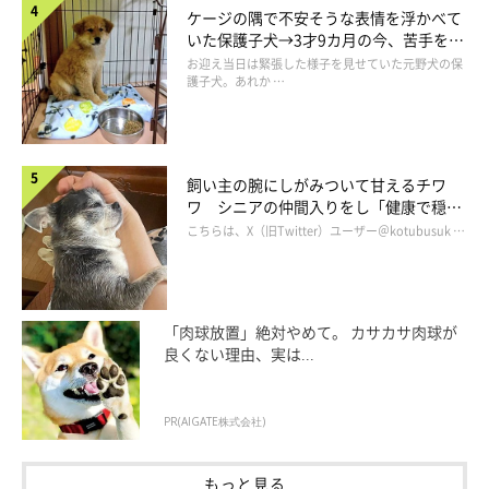
ケージの隅で不安そうな表情を浮かべて
いた保護子犬→3才9カ月の今、苦手を克
服し頼もしいコに成長！
お迎え当日は緊張した様子を見せていた元野犬の保
護子犬。あれか …
飼い主の腕にしがみついて甘えるチワ
ワ シニアの仲間入りをし「健康で穏や
かな暮らしが続いてほしい」と願う
こちらは、X（旧Twitter）ユーザー＠kotubusuk …
「肉球放置」絶対やめて。 カサカサ肉球が
良くない理由、実は...
【獣医師解説】飼い主さんがお風呂に入って
PR(AIGATE株式会社)
いるときに、様子を見にくる犬の心理
もっと見る