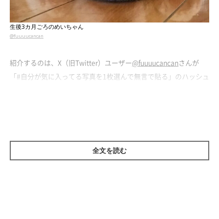
生後3カ月ごろのめいちゃん
@fuuuucancan
紹介するのは、X（旧Twitter）ユーザー
@fuuuucancan
さんが
「#自分が気に入ってる写真を1枚選んで無言で貼る」のハッシュ
タグをつけて投稿していた、こちらの写真。上目遣いをしながら
ペタンと伏せをしている愛犬・めいちゃん（撮影時、生後3カ
月）が写っています。
飼い主さんに話を聞くと、写真は
めいちゃんを家族に迎えて間も
全文を読む
ないころに撮ったもの
だそう。当時のめいちゃんは、やっと家に
も家族にも慣れてきた様子だったのだとか。
「そろそろ広いとこ
ろへ出しても大丈夫かな？」
と、めいちゃんをケージの外に出し
始めるようになったといいます。