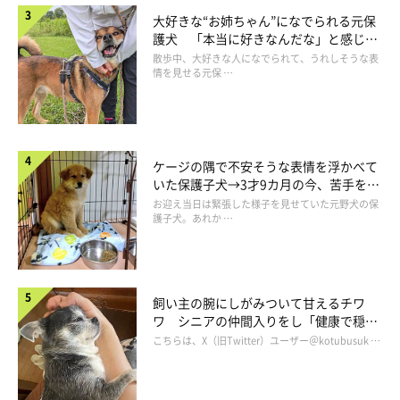
大好きな“お姉ちゃん”になでられる元保
護犬 「本当に好きなんだな」と感じる
表情にほっこり
散歩中、大好きな人になでられて、うれしそうな表
情を見せる元保 …
ケージの隅で不安そうな表情を浮かべて
いた保護子犬→3才9カ月の今、苦手を克
服し頼もしいコに成長！
お迎え当日は緊張した様子を見せていた元野犬の保
護子犬。あれか …
飼い主の腕にしがみついて甘えるチワ
ワ シニアの仲間入りをし「健康で穏や
かな暮らしが続いてほしい」と願う
こちらは、X（旧Twitter）ユーザー＠kotubusuk …
日常では、めいちゃんと「信頼関係が深まっ
た」と感じる瞬間も