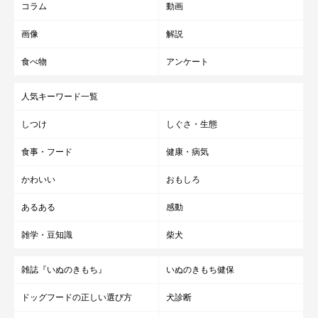
コラム
動画
画像
解説
食べ物
アンケート
人気キーワード一覧
しつけ
しぐさ・生態
食事・フード
健康・病気
かわいい
おもしろ
あるある
感動
雑学・豆知識
柴犬
雑誌『いぬのきもち』
いぬのきもち健保
ドッグフードの正しい選び方
犬診断