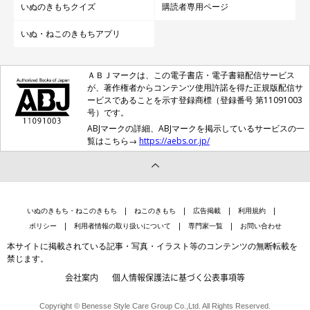
いぬのきもちクイズ
購読者専用ページ
いぬ・ねこのきもちアプリ
ＡＢＪマークは、この電子書店・電子書籍配信サービス
が、著作権者からコンテンツ使用許諾を得た正規版配信サ
ービスであることを示す登録商標（登録番号 第11091003
号）です。
ABJマークの詳細、ABJマークを掲示しているサービスの一
覧はこちら→
https://aebs.or.jp/
いぬのきもち・ねこのきもち
ねこのきもち
広告掲載
利用規約
ポリシー
利用者情報の取り扱いについて
専門家一覧
お問い合わせ
本サイトに掲載されている記事・写真・イラスト等のコンテンツの無断転載を
禁じます。
会社案内
個人情報保護法に基づく公表事項等
Copyright © Benesse Style Care Group Co.,Ltd. All Rights Reserved.