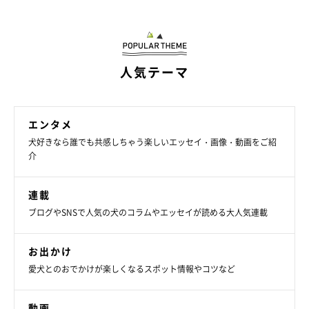
これまでの暮らしのなかで、めいちゃんと確かな信頼関係を築い
てきた飼い主さん。
「これからも、めいと一緒にいる時間を大切
に過ごしたいと思います」
と、めいちゃんへの思いを語っていま
した。
人気テーマ
関連記事:
散歩中、突然地面に伏せる犬 「歩かなくなっ
エンタメ
てしまった理由」がかわいすぎる！
犬好きなら誰でも共感しちゃう楽しいエッセイ・画像・動画をご紹
紹介するのは、X（旧Twitter）ユーザー@fuuuucancanさんが投稿
介
していた、こちらの動画。散歩の途中で地面にペタッと伏せてしま
った愛犬・めいちゃん（撮影時6才）が映っています。突然歩かな
くなってしまっためいちゃんですが、一体どうしたのでしょうか。
飼い主さんに話を聞くと、めいちゃんは「遠くに歩いている人を見
写真提供・取材協力／
@fuuuucancan
さん／X（旧Twitter）
連載
つけて、なでてもらいたくて待っていた」のだとか！
取材・文／雨宮カイ
ブログやSNSで人気の犬のコラムやエッセイが読める大人気連載
※この記事は投稿者さまに取材し、了承の上制作したものです。
2024年10月時点の情報であり、現在と異なる場合があります。
お出かけ
愛犬とのおでかけが楽しくなるスポット情報やコツなど
動画