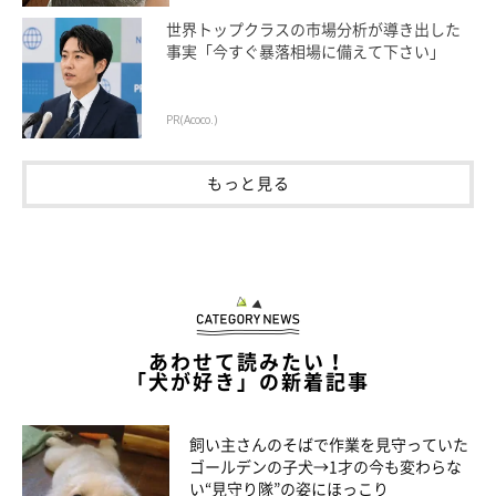
世界トップクラスの市場分析が導き出した
事実「今すぐ暴落相場に備えて下さい」
PR(Acoco.)
もっと見る
「ぐっすり寝ています」
@fuuuucancan
あわせて読みたい！
「犬が好き」の新着記事
めいちゃんの成長を日々見守ってきた飼い主さん。一緒に過ごし
た7年を振り返ると、「めいちゃんと信頼関係が深まった」と感
飼い主さんのそばで作業を見守っていた
じるさまざまな出来事があるのだそう。
ゴールデンの子犬→1才の今も変わらな
い“見守り隊”の姿にほっこり