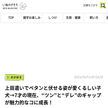
記事をさがす
TOP
雑学お楽しみ
しつけ
生態・健康
飼い方
犬が好き
2024/10/13
UP DATE
上目遣いでペタンと伏せる姿が愛くるしい子
犬→7才の現在、“ツン”と“デレ”のギャップ
が魅力的なコに成長！