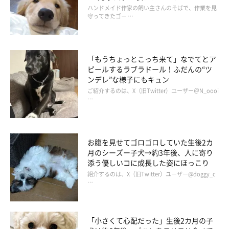
飼い主さんは、とくに印象に残っているという次のエピソードを
ハンドメイド作家の飼い主さんのそばで、作業を見
守ってきたゴー …
話しています。
飼い主さん：
「もうちょっとこっち来て」なでてとア
「ツンデレなところがあるめいは、普段は名前を呼んでも耳を少
ピールするラブラドール！ふだんの“ツ
ンデレ”な様子にもキュン
し動かす程度の反応しかしませんが、
家族が出かける支度を始め
ご紹介するのは、X（旧Twitter）ユーザー＠N_oooi
ると『行かないで』といわんばかりに抱きついてくる
んです。そ
…
の反応のギャップが私たちにはたまらなく愛おしく、信頼しても
らえているなと感じます。
お腹を見せてゴロゴロしていた生後2カ
月のシーズー子犬→約3年後、人に寄り
また、めいが無防備に仰向けで寝ているすぐそばを歩いても、ま
添う優しいコに成長した姿にほっこり
ったく気にしないでいる様子を見たときなどにも、私たちを信頼
紹介するのは、X（旧Twitter）ユーザー@doggy_c
しているのかなと感じますね」
…
「小さくて心配だった」生後2カ月の子