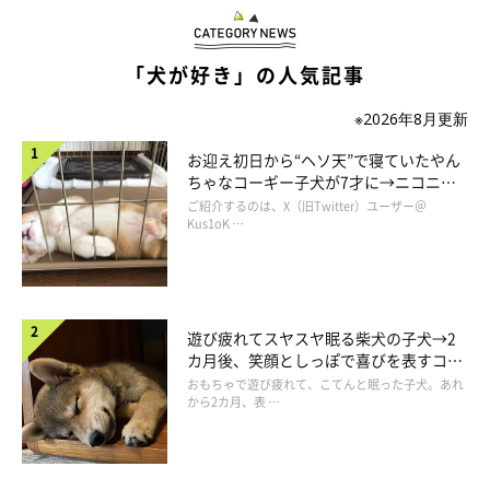
「犬が好き」の人気記事
※2026年8月更新
散歩中に動かなくなるめいちゃん
@fuuuucancan
お迎え初日から“ヘソ天”で寝ていたやん
ちゃなコーギー子犬が7才に→ニコニ
コ“コーギースマイル”が魅力のコに成
そんなめいちゃんは、1才ぐらいまではやんちゃなコだったとい
ご紹介するのは、X（旧Twitter）ユーザー＠
長！
Kus1oK …
い、こんなエピソードも。
飼い主さん：
「甘噛みをしたりおもちゃを壊したり、カーペットを床から剥が
遊び疲れてスヤスヤ眠る柴犬の子犬→2
カ月後、笑顔としっぽで喜びを表すコに
したりなどのイタズラに手を焼いたこともありました。
成長！
おもちゃで遊び疲れて、こてんと眠った子犬。あれ
から2カ月、表 …
しかし、年齢を重ねるごとに自然と行動が落ち着いてきて、7才
になった現在はイタズラはほとんどしません。居心地のいい場所
を探しながら、部屋のあちこちで寝ていることが多いですね」