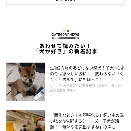
ゃんに『この家族に出会えてよかった』と思ってほしいですね」
あわせて読みたい！
「犬が好き」の新着記事
生後2カ月のあどけない柴犬の子犬→1才
の今は凛々しい姿に！ 変わらない「く
りくりおめめ」にもほっこり
久しぶりの子犬育てに悪戦苦闘しながら、慎之介く
んの成長を見守 …
リラックスした様子のうめちゃん
「面倒なときでも頑張れる」飼い主の洗
＠chihuahua_ume
い物を“応援”するシー・ズー子犬が話
題！「俄然やる気出ますね」の声も