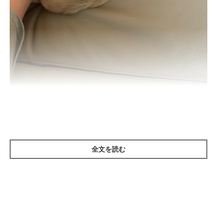
飼い主さんの足にくっつくうめちゃん
＠chihuahua_ume
写真は、
「なんか足がぬくいと思った」
とキャプションをつけて
X（旧Twitter）に投稿された1枚。写っているのは、
＠
全文を読む
chihuahua_ume
さんの愛犬・チワワのうめちゃん（取材時2才7
カ月）です。
当時の状況について、飼い主さんにお話を伺います。