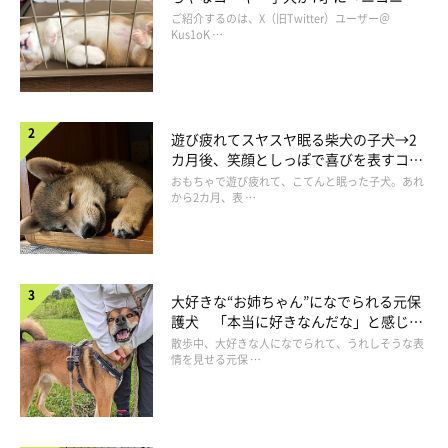
コ“コーギースマイル”が魅力のコに成
ご紹介するのは、X（旧Twitter）ユーザー＠
長！
Kus1oK …
遊び疲れてスヤスヤ眠る柴犬の子犬→2
カ月後、笑顔としっぽで喜びを表すコに
成長！
おもちゃで遊び疲れて、こてんと眠った子犬。あれ
から2カ月、表 …
うめちゃんとの生活はいつも楽しい！
大好きな“お姉ちゃん”になでられる元保
護犬 「本当に好きなんだな」と感じる
表情にほっこり
散歩中、大好きな人になでられて、うれしそうな表
情を見せる元保 …