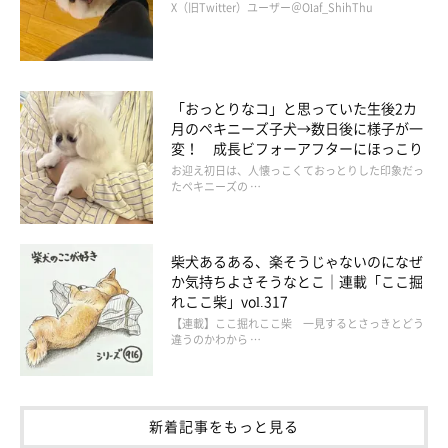
X（旧Twitter）ユーザー＠Olaf_ShihThu
「これからもうめちゃんが安心して過ごせるような暮らしを継続
していきたいです」
という飼い主さん。うめちゃんと飼い主さん
の楽しく幸せな暮らしが末永く続きますように。
「おっとりなコ」と思っていた生後2カ
>（獣医師が解説）ソファで寝ていた飼い主さんの足元にくっつ
月のペキニーズ子犬→数日後に様子が一
変！ 成長ビフォーアフターにほっこり
く愛犬、その気持ちとは？
お迎え初日は、人懐っこくておっとりした印象だっ
たペキニーズの …
写真提供・取材協力／
＠chihuahua_ume
さん／X（旧Twitter）
取材・文／長谷部サチ
柴犬あるある、楽そうじゃないのになぜ
※この記事は投稿者さまに取材し、了承の上制作したものです。
か気持ちよさそうなとこ｜連載「ここ掘
2024年11月時点の情報であり、現在と異なる場合があります。
れここ柴」vol.317
【連載】ここ掘れここ柴 一見するとさっきとどう
違うのかわから …
新着記事をもっと見る