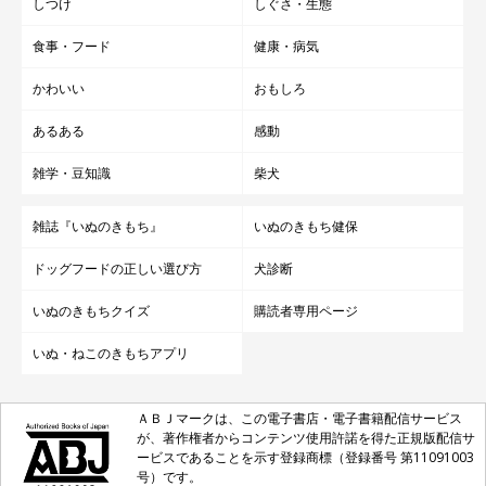
しつけ
しぐさ・生態
食事・フード
健康・病気
かわいい
おもしろ
あるある
感動
雑学・豆知識
柴犬
雑誌『いぬのきもち』
いぬのきもち健保
ドッグフードの正しい選び方
犬診断
いぬのきもちクイズ
購読者専用ページ
いぬ・ねこのきもちアプリ
ＡＢＪマークは、この電子書店・電子書籍配信サービス
が、著作権者からコンテンツ使用許諾を得た正規版配信サ
ービスであることを示す登録商標（登録番号 第11091003
号）です。