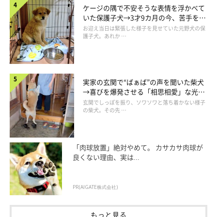
ケージの隅で不安そうな表情を浮かべて
いた保護子犬→3才9カ月の今、苦手を克
服し頼もしいコに成長！
お迎え当日は緊張した様子を見せていた元野犬の保
護子犬。あれか …
実家の玄関で“ばぁば”の声を聞いた柴犬
→喜びを爆発させる「相思相愛」な光景
にっこりしているうめちゃん
にほっこり
玄関でしっぽを振り、ソワソワと落ち着かない様子
＠chihuahua_ume
の柴犬。その先 …
最後に、うめちゃんとの暮らしで「楽しい」と感じる瞬間につい
て伺うと、飼い主さんは次のようにお話ししてくれました。
「肉球放置」絶対やめて。 カサカサ肉球が
良くない理由、実は...
飼い主さん：
「うめちゃんは朝起きてから夜寝るまで、色んな表情や感情を見
PR(AIGATE株式会社)
せてくれます。そんなうめちゃんと暮らしていると、すべての瞬
間が楽しく感じるんです。こうして毎日楽しく過ごして、うめち
もっと見る