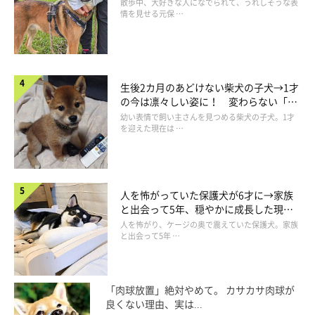
表情にほっこり
散歩中、大好きな人になでられて、うれしそうな表
情を見せる元保 …
生後2カ月のあどけない柴犬の子犬→1才
の今は凛々しい姿に！ 変わらない「く
りくりおめめ」にもほっこり
幼い表情で飼い主さんを見つめる柴犬の子犬。1才
を迎えた現在は …
人を怖がっていた保護犬が6才に→家族
と出会って5年、穏やかに成長した現在
「ママの起きる待ち」をしているこむぎくん
の姿にグッとくる
人を怖がり、ケージの奥で震えていた保護犬。家族
@komugi0430gol
と出会って5年 …
人が大好きで甘え上手な性格だというこむぎくん。
「肉球放置」絶対やめて。 カサカサ肉球が
良くない理由、実は...
飼い主さん：