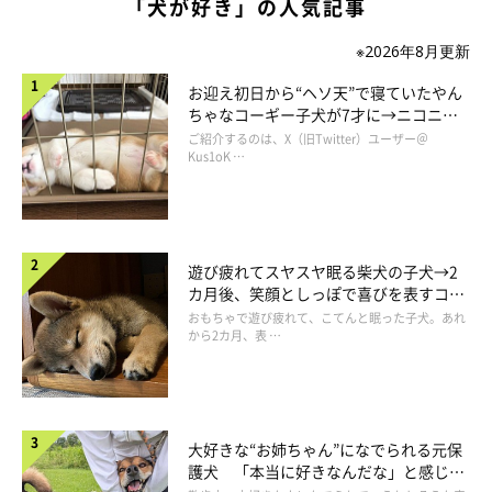
「犬が好き」の人気記事
※2026年8月更新
お迎え初日から“ヘソ天”で寝ていたやん
ちゃなコーギー子犬が7才に→ニコニ
コ“コーギースマイル”が魅力のコに成
ご紹介するのは、X（旧Twitter）ユーザー＠
長！
Kus1oK …
人が大好き！だけど犬は苦手？
遊び疲れてスヤスヤ眠る柴犬の子犬→2
カ月後、笑顔としっぽで喜びを表すコに
成長！
おもちゃで遊び疲れて、こてんと眠った子犬。あれ
から2カ月、表 …
大好きな“お姉ちゃん”になでられる元保
護犬 「本当に好きなんだな」と感じる