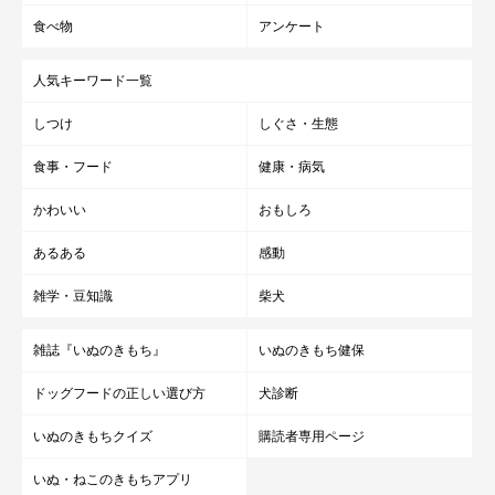
食べ物
アンケート
人気キーワード一覧
しつけ
しぐさ・生態
食事・フード
健康・病気
かわいい
おもしろ
あるある
感動
雑学・豆知識
柴犬
雑誌『いぬのきもち』
いぬのきもち健保
ドッグフードの正しい選び方
犬診断
いぬのきもちクイズ
購読者専用ページ
いぬ・ねこのきもちアプリ