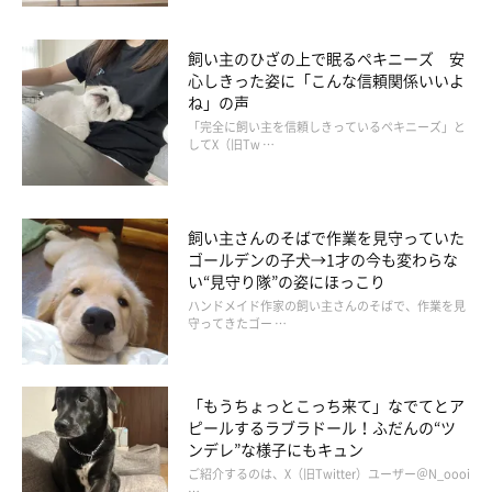
飼い主のひざの上で眠るペキニーズ 安
心しきった姿に「こんな信頼関係いいよ
ね」の声
「完全に飼い主を信頼しきっているペキニーズ」と
してX（旧Tw …
「子どもみたいな存在でもあり、家族で世界
一の宝物」
飼い主さんのそばで作業を見守っていた
ゴールデンの子犬→1才の今も変わらな
い“見守り隊”の姿にほっこり
ハンドメイド作家の飼い主さんのそばで、作業を見
守ってきたゴー …
「もうちょっとこっち来て」なでてとア
ピールするラブラドール！ふだんの“ツ
ンデレ”な様子にもキュン
ご紹介するのは、X（旧Twitter）ユーザー＠N_oooi
…