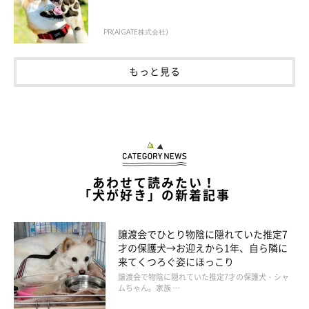
「ドッグランに行っても他の飼い主さんに『撫でて』ってアピー
PR(AIGATE株式会社)
ルしています！一方、”犬見知り”で他の犬にはどう接していいの
か分からず、遊びたくて近寄っても輪に入れず…」
もっと見る
こむぎくんは、ドッグランでは飼い主さんの夫と走って遊ぶこと
が多いそうです。飼い主さんは「"犬友"を作ってほしいんですけ
どなかなか難しそうです…」と言います。
あわせて読みたい！
「犬が好き」の新着記事
譲渡会でひとり物陰に隠れていた推定7
才の保護犬→お迎えから1年、自ら隣に
来てくつろぐ姿にほっこり
譲渡会で物陰に隠れていた推定7才の保護犬・シャ
ムちゃん。家族 …