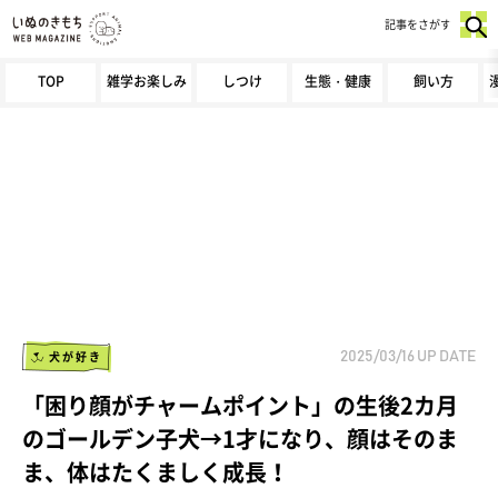
記事をさがす
TOP
雑学お楽しみ
しつけ
生態・健康
飼い方
犬が好き
2025/03/16
UP DATE
「困り顔がチャームポイント」の生後2カ月
のゴールデン子犬→1才になり、顔はそのま
ま、体はたくましく成長！