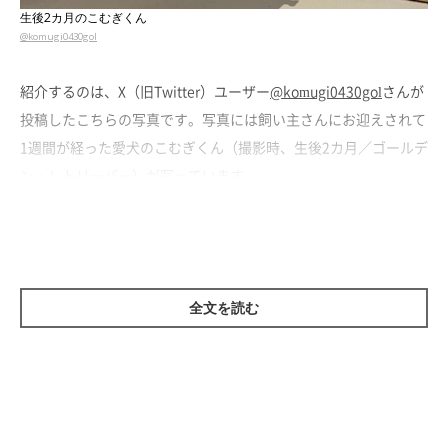
生後2カ月のこむぎくん
@komugi0430gol
紹介するのは、X（旧Twitter）ユーザー
@komugi0430gol
さんが
投稿したこちらの写真です。写真には飼い主さんにお迎えされて
1週間が経った愛犬のこむぎくん（撮影時、生後2カ月／ゴールデ
ン・レトリーバー）が写っています。
飼い主さんによると、たくさんのおもちゃに囲まれて、何で遊ぼ
うか物色しているこむぎくんが可愛くて撮った写真なのだそう。
全文を読む
この頃から約1年半が経過したこむぎくんはどのように成長した
のでしょうか？