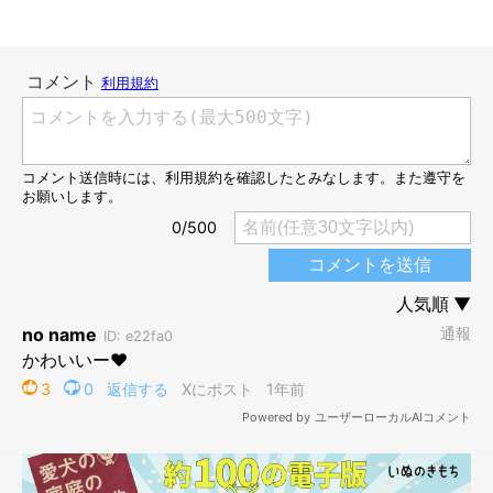
1才9カ月のこむぎくん
@komugi0430gol
こちらが、現在のこむぎくんです。体が大きく立派に成長してい
ますね。
こむぎくんは、ケージの上に置いてある歯みがきガムやおやつが
欲しいときに、ケージの扉を開け閉めして音で飼い主さんに知ら
せるそうです。飼い主さんが気づいたら、欲しいものを鼻で指し
てじーっと見つめて訴えるようで、こちらの写真もその時のワン
シーンを撮影したものなのだとか。
飼い主さんに、以前と比べてこむぎくんが成長したと感じる部分
について聞きました。
飼い主さん：
「
体は大きくなったんですが、顔は全然変わってないなって思い