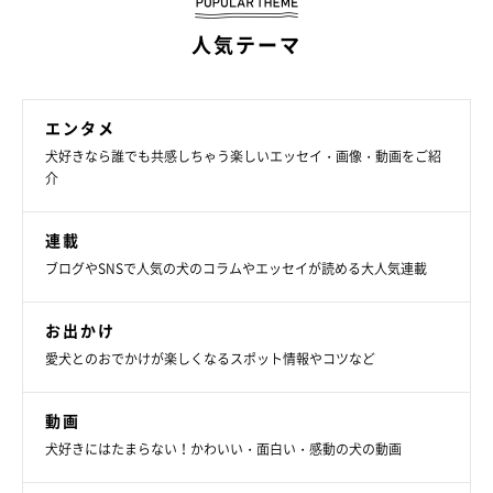
ります」
人気テーマ
最後に、こむぎくんとこれからどのように暮らしていきたいかを
飼い主さんに伺いました。
エンタメ
犬好きなら誰でも共感しちゃう楽しいエッセイ・画像・動画をご紹
「こむぎは私たちにとって子どもみたいな存在でもあります。家
介
族で世界一の宝物です。まだまだヤンチャな男のコだけど世界一
連載
可愛いし、もっともっと色んなところにお出かけに連れて行っ
ブログやSNSで人気の犬のコラムやエッセイが読める大人気連載
て、色んな思い出を作ってあげたいです。こむぎがこの家に来て
幸せと思ってもらえる生活にしていきたいです」
お出かけ
愛犬とのおでかけが楽しくなるスポット情報やコツなど
写真提供・取材協力／
@komugi0430gol
／X（旧Twitter）
取材・文／COCO
動画
※この記事は投稿者さまに取材し、了承の上制作したものです。
犬好きにはたまらない！かわいい・面白い・感動の犬の動画
2025年2月時点の情報であり、現在と異なる場合があります。