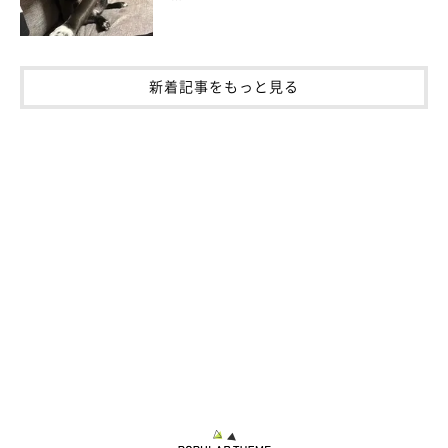
新着記事をもっと見る
散歩中のこむぎくん
@komugi0430gol
毎日一緒にこむぎくんと寝ているという飼い主さんは、朝起きる
と隣で寝息をたてながら気持ちよさそうに寝ているこむぎくんの
姿を見ると幸せを感じるそうです。
飼い主さん：
「あと、こむぎはお出かけが大好きなコなので、たくさん走り回
ったり嬉しそうに遊んだりしている姿を見ると嬉しい気持ちにな