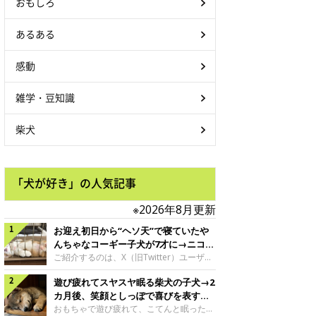
おもしろ
あるある
感動
雑学・豆知識
柴犬
「犬が好き」の人気記事
※2026年8月更新
お迎え初日から“ヘソ天”で寝ていたや
んちゃなコーギー子犬が7才に→ニコニ
コ“コーギースマイル”が魅力のコに成
ご紹介するのは、X（旧Twitter）ユーザー
＠Kus1oKg2vsgdWS2さんの愛犬でウェル
長！
遊び疲れてスヤスヤ眠る柴犬の子犬→2
シュ・コーギー・ペンブロークの神楽ちゃ
ん。今年の8月で7才になるという神楽ちゃ
カ月後、笑顔としっぽで喜びを表すコ
んですが、いったいどんな子犬時代を過ご
に成長！
おもちゃで遊び疲れて、こてんと眠った子