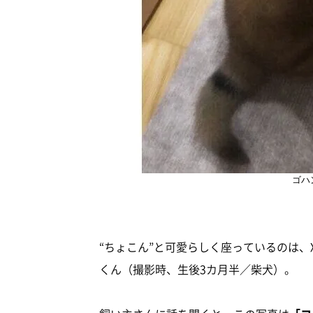
ゴハ
“ちょこん”と可愛らしく座っているのは、X（
くん（撮影時、生後3カ月半／柴犬）。