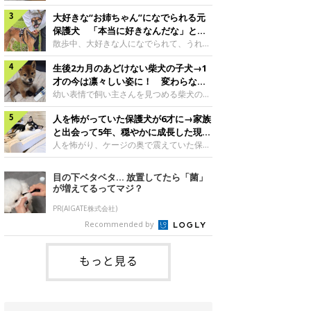
したのでしょうか。今回は、神楽ちゃんの
犬。あれから2カ月、表情や行動にさまざ
成長を飼い主さんと振り返ります！神楽ち
大好きな“お姉ちゃん”になでられる元
まな変化が見られるようになりました。遊
ゃんの成長について聞いた！お迎えから数
び疲れて眠る生後2カ月のなっちゃん遊び
保護犬 「本当に好きなんだな」と感
日後の神楽ちゃん（撮影時生後2カ月）＠
疲れた様子のなっちゃん。@Pkndg_紹介
じる表情にほっこり
散歩中、大好きな人になでられて、うれし
Kus1oKg2vsgdWS2――お迎え当初の神楽
するのは、X（旧Twitter）ユーザー
そうな表情を見せる元保護犬。甘えるよう
ちゃんの様子について教えてください。飼
@Pkndg_さんの愛犬・なっちゃん（取材
生後2カ月のあどけない柴犬の子犬→1
な姿に、見ているこちらまでほっこりしま
い主さん： 「お迎え当日から“ヘソ天”で寝
時、生後4カ月／柴犬）。こちらの写真
す。大好きな“お姉ちゃん”に甘える小次郎
才の今は凛々しい姿に！ 変わらない
るようなコでし
は、なっちゃんが生後2カ月のころに撮影
くん妹さんになでてもらい、うれしそうな
「くりくりおめめ」にもほっこり
幼い表情で飼い主さんを見つめる柴犬の子
された一枚です。この日、なっちゃんは家
表情を見せる小次郎くん（2026年6月撮
犬。1才を迎えた現在はすっかり成犬らし
族と一緒におもちゃで遊んでいました。た
影）。@mika_Jimmy紹介するのは、X（旧
人を怖がっていた保護犬が6才に→家族
くなりましたが、子犬のころから変わらな
くさん遊んで疲れたのか、その後は眠り始
Twitter）ユーザー@mika_Jimmyさんの愛
いところもあるそうです。家族に迎えたば
と出会って5年、穏やかに成長した現在
めたそうです。眠るなっちゃん。
犬・小次郎くん（撮影時5才）。こちら
かりの小さな慎之介くん生後2カ月の慎之
の姿にグッとくる
人を怖がり、ケージの奥で震えていた保護
@Pkndg_
は、飼い主さんの妹さんと一緒に散歩をし
介くん。@BLACKpurupuru紹介するの
犬。家族と出会って5年、今では笑顔を見
たときに撮影したという一枚です。この
は、X（旧Twitter）ユーザー
せ、飼い主さんの娘さんにも少しずつ心を
目の下ベタベタ… 放置してたら「菌」
日、飼い主さんは実家から自宅へ帰る途
@BLACKpurupuruさんの愛犬・慎之介く
開くようになりました。（写真左から）先
が増えてるってマジ？
中、妹さんと公園で待ち合わせ
ん（取材時1才／柴犬）です。こちらは、
住犬・ライナちゃん、レオナちゃん。
慎之介くんが生後2カ月のころ、家族に迎
@lina_and_leona紹介するのは、
PR(AIGATE株式会社)
えて約2週間後に撮影された一枚。小さな
Instagramユーザー@lina_and_leonaさん
Recommended by
体とあどけない表情が印象的です。飼い主
の愛犬・レオナちゃん（取材時6才／柴犬
さんの夫に抱っこされる慎之介くん。@B
／写真右）です。穏やかで優しい表情を見
せる今の姿からは想像できませんが、レオ
もっと見る
ナちゃんには悲しい過去があるといいま
す。人が怖くてケージの中で震えていた家
に来て2日目のレオナちゃん。@