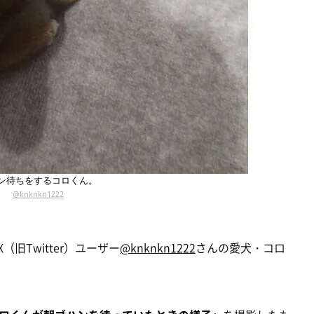
ン待ちをするコロくん。
@knknkn1222
旧Twitter）ユーザー
@knknkn1222
さんの愛犬・コロ