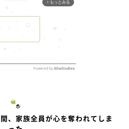
もっとみる
arrow_forward_ios
Powered by 
GliaStudios
M
u
t
e
瞬間、家族全員が心を奪われてしま
った