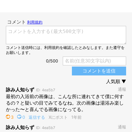
まるで“別犬”！？ シャンプーでぬれた“いぬくん”の姿
＠i_n_u_k_u_n
シャンプー時のぬれた“いぬくん”の写真がこちら。みなさん、も
うお気付きでしょうか？