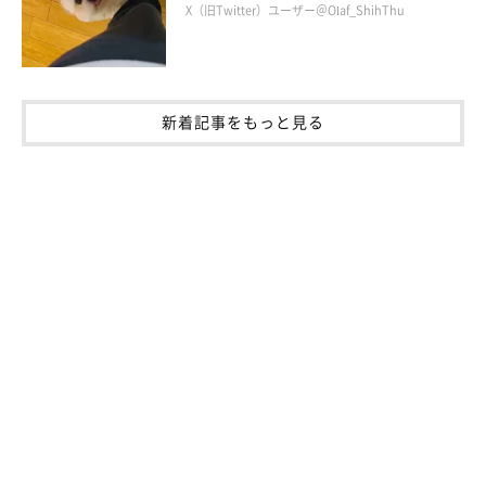
X（旧Twitter）ユーザー＠Olaf_ShihThu
飼い主さんと“いぬくん”の幸せがいつまでも続きますように。
写真提供・取材協力／
＠i_n_u_k_u_n
さん／X（旧Twitter）
新着記事をもっと見る
取材・文／長谷部サチ
※この記事は投稿者さまに取材し、了承の上制作したものです。
2025年7月時点の情報であり、現在と異なる場合があります。