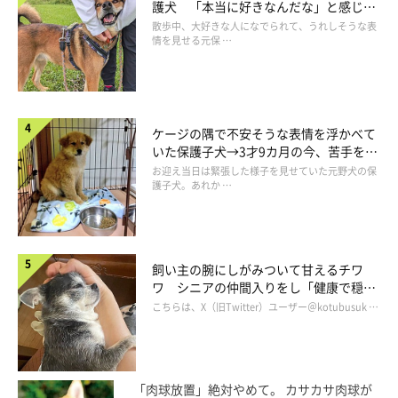
護犬 「本当に好きなんだな」と感じる
表情にほっこり
散歩中、大好きな人になでられて、うれしそうな表
“いぬくん”のふだんの様子
情を見せる元保 …
ケージの隅で不安そうな表情を浮かべて
いた保護子犬→3才9カ月の今、苦手を克
服し頼もしいコに成長！
お迎え当日は緊張した様子を見せていた元野犬の保
護子犬。あれか …
飼い主の腕にしがみついて甘えるチワ
ワ シニアの仲間入りをし「健康で穏や
かな暮らしが続いてほしい」と願う
こちらは、X（旧Twitter）ユーザー＠kotubusuk …
別の日 お散歩中でご機嫌な様子の“いぬくん”
＠i_n_u_k_u_n
「肉球放置」絶対やめて。 カサカサ肉球が