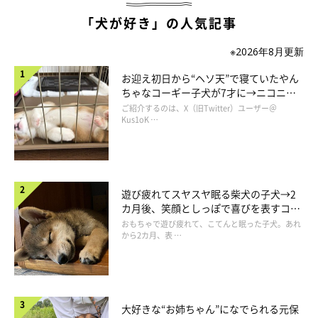
「犬が好き」の人気記事
現在、生後4カ月ですが体重はすでに12kgあり、これからまだま
だ大きくなるので先が思いやられますね」
※2026年8月更新
お迎え初日から“ヘソ天”で寝ていたやん
ちゃなコーギー子犬が7才に→ニコニ
コ“コーギースマイル”が魅力のコに成
ご紹介するのは、X（旧Twitter）ユーザー＠
長！
Kus1oK …
遊び疲れてスヤスヤ眠る柴犬の子犬→2
カ月後、笑顔としっぽで喜びを表すコに
成長！
おもちゃで遊び疲れて、こてんと眠った子犬。あれ
から2カ月、表 …
大好きな“お姉ちゃん”になでられる元保