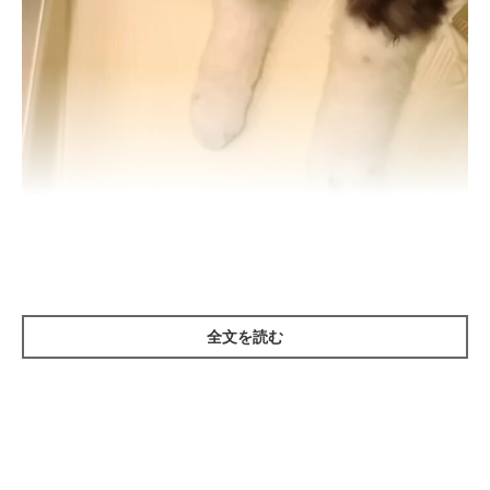
ふんわりとした秋田犬の“いぬくん”（撮影時生後3カ月）
＠i_n_u_k_u_n
写真は、秋田犬の“いぬくん”（
＠i_n_u_k_u_n
）です。
全文を読む
この日、初めてのシャンプーをしたという“いぬくん”ですが、飼
い主さんはシャンプー時の“いぬくん”のぬれた姿を見て、「ある
こと」に気が付いたといいます。
飼い主さんが気付いた「あること」とはいったい……。“いぬの