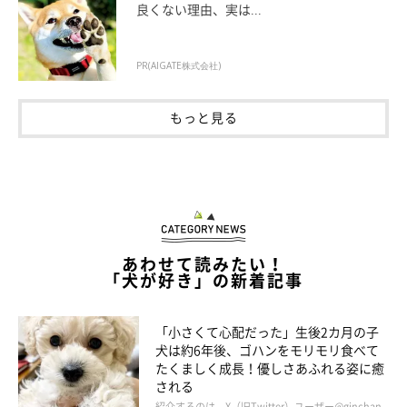
良くない理由、実は...
飼い主さんには、“いぬくん”の魅力や性格など、ふだんの様子に
ついてもお聞きしました。
PR(AIGATE株式会社)
飼い主さん：
もっと見る
「モコモコしたぬいぐるみのような見た目で、性格も人なつっこ
いので誰にでもかわいがられます。
また、しつけ教室のトレーナーさんにも驚かれるほど賢く、“完
璧な犬”だなと思います。『○○なところが玉にキズ』といえる
ような欠点もなく、ただただ美しく尊い生命体ですね」
あわせて読みたい！
「犬が好き」の新着記事
「小さくて心配だった」生後2カ月の子
犬は約6年後、ゴハンをモリモリ食べて
たくましく成長！優しさあふれる姿に癒
される
紹介するのは、X（旧Twitter）ユーザー@ginchan