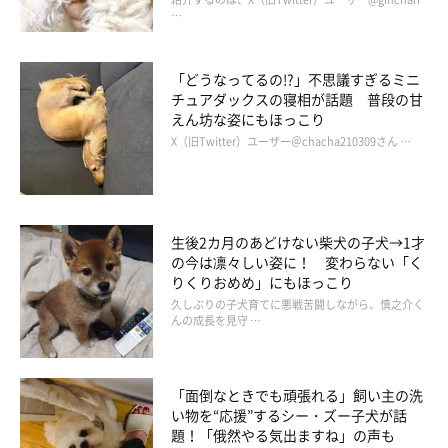
…
「どうなってるの!?」不思議すぎるミニ
チュアダックスの寝相が話題 普段の甘
えん坊な姿にもほっこり
X（旧Twitter）ユーザー＠chacha210309さん …
お散歩が好き？ ニコニコ“笑顔”がかわいらしい
＠i_n_u_k_u_n
生後2カ月のあどけない柴犬の子犬→1才
の今は凛々しい姿に！ 変わらない「く
そんな“いぬくん”をお迎えして、もうすぐ2カ月が経つという飼
りくりおめめ」にもほっこり
い主さん。最後に“いぬくん”への想いを伺いました。
久しぶりの子犬育てに悪戦苦闘しながら、慎之介く
んの成長を見守 …
飼い主さん：
「この先できるだけ長く一緒にいられるように、そして、健やか
「面倒なときでも頑張れる」飼い主の洗
で楽しいことの多い一生になるようにと願うばかりです」
い物を“応援”するシー・ズー子犬が話
題！「俄然やる気出ますね」の声も