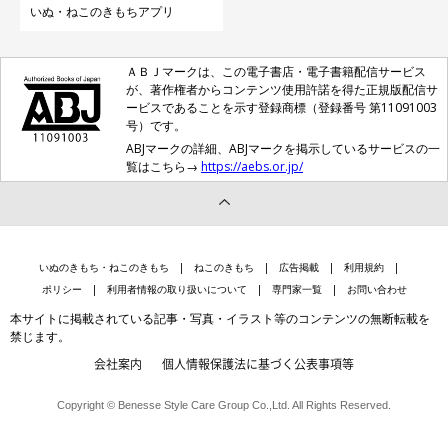
いぬ・ねこのきもちアプリ
ＡＢＪマークは、この電子書店・電子書籍配信サービス
が、著作権者からコンテンツ使用許諾を得た正規版配信サ
ービスであることを示す登録商標（登録番号 第11091003
号）です。
ABJマークの詳細、ABJマークを掲示しているサービスの一
覧はこちら→
https://aebs.or.jp/
いぬのきもち・ねこのきもち
ねこのきもち
広告掲載
利用規約
ポリシー
利用者情報の取り扱いについて
専門家一覧
お問い合わせ
本サイトに掲載されている記事・写真・イラスト等のコンテンツの無断転載を
禁じます。
会社案内
個人情報保護法に基づく公表事項等
Copyright © Benesse Style Care Group Co.,Ltd. All Rights Reserved.