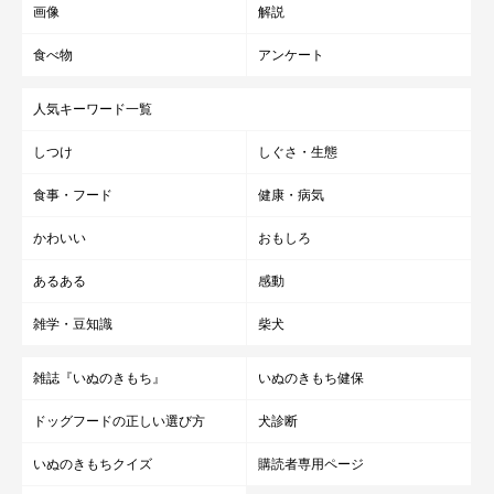
画像
解説
食べ物
アンケート
人気キーワード一覧
しつけ
しぐさ・生態
食事・フード
健康・病気
かわいい
おもしろ
あるある
感動
雑学・豆知識
柴犬
雑誌『いぬのきもち』
いぬのきもち健保
ドッグフードの正しい選び方
犬診断
いぬのきもちクイズ
購読者専用ページ