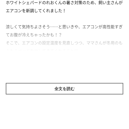
ホワイトシェパードのれおくんの暑さ対策のため、飼い主さんが
エアコンを新調してくれました！
涼しくて気持ちよさそう……と思いきや、エアコンが高性能すぎ
てお腹が冷えちゃったかも！？
そこで、エアコンの設定温度を見直しつつ、ママさんが冬用のも
ふもふベッドを出してきてくれることに。
ひんやりするソファで寝たり、もふもふベッドでくつろいだり
と、気分に応じて移動するれおくん。
いろいろなところで寝られるようになって、ますます快適になっ
全文を読む
たね♡