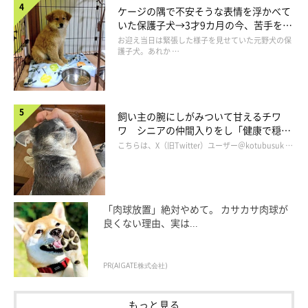
ケージの隅で不安そうな表情を浮かべて
いた保護子犬→3才9カ月の今、苦手を克
服し頼もしいコに成長！
お迎え当日は緊張した様子を見せていた元野犬の保
護子犬。あれか …
飼い主の腕にしがみついて甘えるチワ
ワ シニアの仲間入りをし「健康で穏や
かな暮らしが続いてほしい」と願う
こちらは、X（旧Twitter）ユーザー＠kotubusuk …
「肉球放置」絶対やめて。 カサカサ肉球が
良くない理由、実は...
PR(AIGATE株式会社)
もっと見る