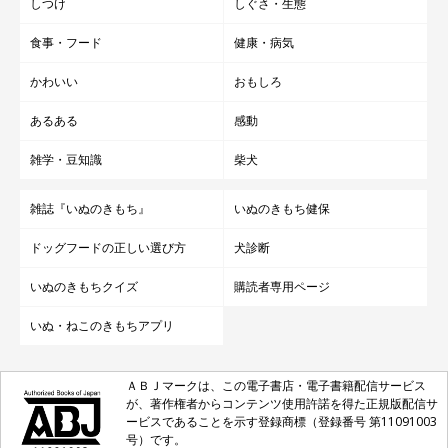
しつけ
しぐさ・生態
食事・フード
健康・病気
かわいい
おもしろ
あるある
感動
雑学・豆知識
柴犬
雑誌『いぬのきもち』
いぬのきもち健保
ドッグフードの正しい選び方
犬診断
いぬのきもちクイズ
購読者専用ページ
いぬ・ねこのきもちアプリ
ＡＢＪマークは、この電子書店・電子書籍配信サービス
が、著作権者からコンテンツ使用許諾を得た正規版配信サ
ービスであることを示す登録商標（登録番号 第11091003
号）です。