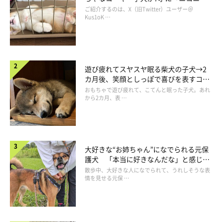
コ“コーギースマイル”が魅力のコに成
ご紹介するのは、X（旧Twitter）ユーザー＠
長！
Kus1oK …
遊び疲れてスヤスヤ眠る柴犬の子犬→2
カ月後、笑顔としっぽで喜びを表すコに
成長！
おもちゃで遊び疲れて、こてんと眠った子犬。あれ
から2カ月、表 …
大好きな“お姉ちゃん”になでられる元保
護犬 「本当に好きなんだな」と感じる
表情にほっこり
散歩中、大好きな人になでられて、うれしそうな表
情を見せる元保 …