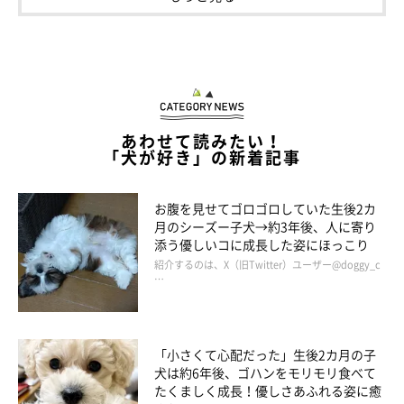
あわせて読みたい！
「犬が好き」の新着記事
お腹を見せてゴロゴロしていた生後2カ
月のシーズー子犬→約3年後、人に寄り
添う優しいコに成長した姿にほっこり
紹介するのは、X（旧Twitter）ユーザー@doggy_c
…
「小さくて心配だった」生後2カ月の子
犬は約6年後、ゴハンをモリモリ食べて
たくましく成長！優しさあふれる姿に癒