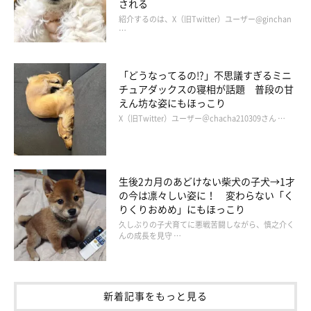
される
紹介するのは、X（旧Twitter）ユーザー@ginchan
…
「どうなってるの!?」不思議すぎるミニ
チュアダックスの寝相が話題 普段の甘
えん坊な姿にもほっこり
X（旧Twitter）ユーザー＠chacha210309さん …
生後2カ月のあどけない柴犬の子犬→1才
の今は凛々しい姿に！ 変わらない「く
りくりおめめ」にもほっこり
久しぶりの子犬育てに悪戦苦闘しながら、慎之介く
んの成長を見守 …
新着記事をもっと見る