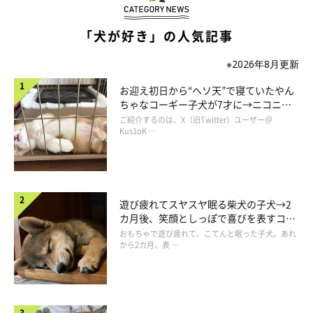
@sleeping_maya
「犬が好き」の人気記事
おやつの時間になり、ドアの隙間から顔だけ出していたマヤちゃ
ん。飼い主さんいわく
「久々に見た光景だった」
とのこと。
※2026年8月更新
お迎え初日から“ヘソ天”で寝ていたやん
昨年の夏に、顔だけ出しておやつ待ちをしているマヤちゃんの姿
ちゃなコーギー子犬が7才に→ニコニ
を初めて目撃。見たのはその1回きりで、今回約1年ぶりに同じ行
コ“コーギースマイル”が魅力のコに成
ご紹介するのは、X（旧Twitter）ユーザー＠
長！
Kus1oK …
動が見られたそうですが、
「今回も2〜3日ほどしか続きませんで
した」
と飼い主さん。
貴重な瞬間をおさめた写真だったようです。
遊び疲れてスヤスヤ眠る柴犬の子犬→2
カ月後、笑顔としっぽで喜びを表すコに
成長！
おもちゃで遊び疲れて、こてんと眠った子犬。あれ
から2カ月、表 …