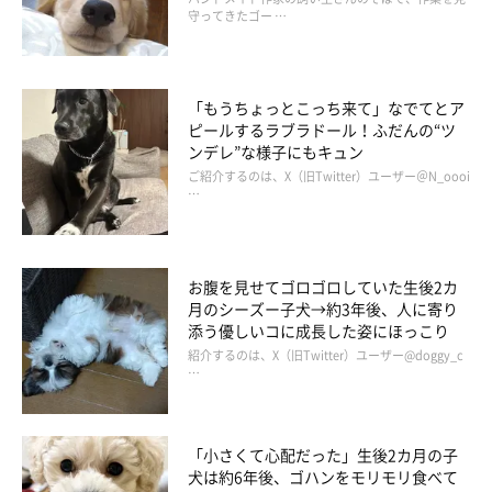
守ってきたゴー …
そうです。そして、
おやつを食べる“定位置”だというソファの肘
掛けにやってきた
のだとか。
「もうちょっとこっち来て」なでてとア
おやつを食べて満足したマヤちゃんは、そのまま肘掛けに頭を乗
ピールするラブラドール！ふだんの“ツ
せてスヤスヤ眠ってしまったそうです。
ンデレ”な様子にもキュン
ご紹介するのは、X（旧Twitter）ユーザー＠N_oooi
…
お腹を見せてゴロゴロしていた生後2カ
月のシーズー子犬→約3年後、人に寄り
添う優しいコに成長した姿にほっこり
紹介するのは、X（旧Twitter）ユーザー@doggy_c
…
「小さくて心配だった」生後2カ月の子
犬は約6年後、ゴハンをモリモリ食べて