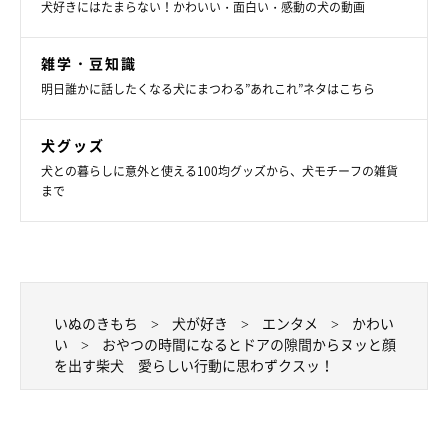
犬好きにはたまらない！かわいい・面白い・感動の犬の動画
@sleeping_mayaさんの投稿。愛犬・マヤちゃん（♀／取材当時、
生後約8カ月／柴犬）とおじいちゃんのほっこりするやりとりの様
子に、たくさんの反響が寄せられています。
写真提供・取材協力／
@sleeping_maya
さん／X（旧Twitter）
雑学・豆知識
取材・文／雨宮カイ
明日誰かに話したくなる犬にまつわる”あれこれ”ネタはこちら
※この記事は投稿者さまに取材し、了承の上制作したものです。
2025年10月時点の情報であり、現在と異なる場合があります。
犬グッズ
犬との暮らしに意外と使える100均グッズから、犬モチーフの雑貨
まで
いぬのきもち
犬が好き
エンタメ
かわい
い
おやつの時間になるとドアの隙間からヌッと顔
を出す柴犬 愛らしい行動に思わずクスッ！