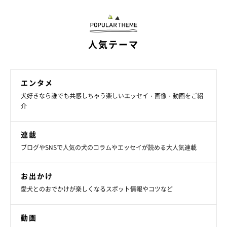
ごはんを食べてお腹がいっぱいになると、「定
位置」に来るのがお決まりの犬 満足げにくつ
ろぐ姿が可愛い！
X（旧Twitter）ユーザー@sleeping_mayaさんの愛犬・マヤちゃん
は、ごはんを食べるとソファの「満足席」で足をピーンと伸ばして
リラックス。とても幸せそうな表情をしています。そんなマヤちゃ
人気テーマ
んの食事スタイルについて、飼い主さんに詳しいお話うかがいまし
た。
関連記事:
「冬毛」と「夏毛」の柴犬の写真を比較→別犬
のような見た目の違いに、飼い主も思わずびっ
エンタメ
くり！
紹介するのは、X（旧Twitter）ユーザー@sleeping_mayaさんが
「夏と冬の比較」と投稿していた、愛犬・マヤちゃん（取材時3才4
犬好きなら誰でも共感しちゃう楽しいエッセイ・画像・動画をご紹
カ月／柴犬）の2枚の比較写真。「冬毛」「夏毛」のマヤちゃんを
介
比べると、まるで別犬みたい？ 毛量の変化にびっくりするんで
す。
関連記事:
「チマチマした可愛らしい子犬」をお迎えして
連載
ドキドキの日々の始まり！ 2年後、誰からも愛
ブログやSNSで人気の犬のコラムやエッセイが読める大人気連載
されるコに成長
愛犬と家族になったときのドキドキとした気持ちを、昨日のことの
ように覚えているという人は多いのではないでしょうか。X（旧
Twitter）ユーザー@sleeping_mayaさんもそのひとり。「『本当に
お出かけ
このﾁﾏﾁﾏした、可愛らしい子がウチに来るんだ⁈』とドキドキして
いました。」と投稿された動画には、まだブリーダーさんのもとに
関連記事:
愛犬とのおでかけが楽しくなるスポット情報やコツなど
いた頃の愛犬・マヤちゃん（撮影当時、生後2カ月／柴犬）の姿
犬が苦手だったのに今では大の仲良し！ おじ
が。お迎え当時の出来事、成長したマヤちゃんについて、飼い主さ
んに話を聞きました。
いちゃんと柴犬の距離が縮まった「きっかけ」
動画
に心温まる
癒しを与えてくれたり、幸せな気持ちにさせてくれたり。ワンコの
パワーってスゴいですよね。今回紹介するのは、Twitterユーザーの