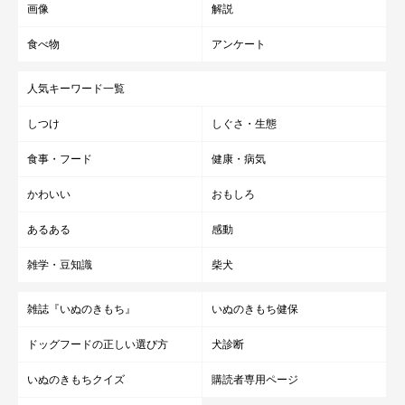
画像
解説
食べ物
アンケート
人気キーワード一覧
しつけ
しぐさ・生態
食事・フード
健康・病気
かわいい
おもしろ
あるある
感動
雑学・豆知識
柴犬
雑誌『いぬのきもち』
いぬのきもち健保
ドッグフードの正しい選び方
犬診断
いぬのきもちクイズ
購読者専用ページ