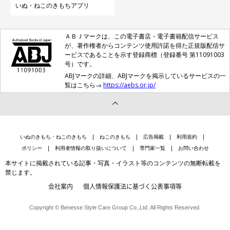
いぬ・ねこのきもちアプリ
ＡＢＪマークは、この電子書店・電子書籍配信サービス
が、著作権者からコンテンツ使用許諾を得た正規版配信サ
ービスであることを示す登録商標（登録番号 第11091003
号）です。
ABJマークの詳細、ABJマークを掲示しているサービスの一
覧はこちら→
https://aebs.or.jp/
いぬのきもち・ねこのきもち
ねこのきもち
広告掲載
利用規約
ポリシー
利用者情報の取り扱いについて
専門家一覧
お問い合わせ
本サイトに掲載されている記事・写真・イラスト等のコンテンツの無断転載を
禁じます。
会社案内
個人情報保護法に基づく公表事項等
Copyright © Benesse Style Care Group Co.,Ltd. All Rights Reserved.