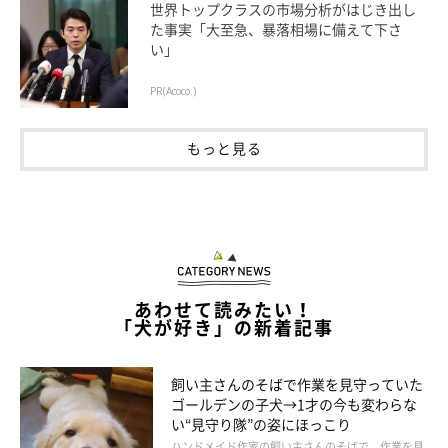
世界トップクラスの市場分析がはじき出し
た事実「大至急、暴落相場に備えて下さ
い」
PR(Acoco.)
もっと見る
あわせて読みたい！
「犬が好き」の新着記事
ソファの肘掛けがおやつを食べる定位置なのだそう。
@sleeping_maya
飼い主さんのそばで作業を見守っていた
ゴールデンの子犬→1才の今も変わらな
写真のその後についてですが、飼い主さんが
「おやつ食べる？」
い“見守り隊”の姿にほっこり
と声をかけたところ、マヤちゃんは静かに部屋の中に入ってきた
ハンドメイド作家の飼い主さんのそばで、作業を見