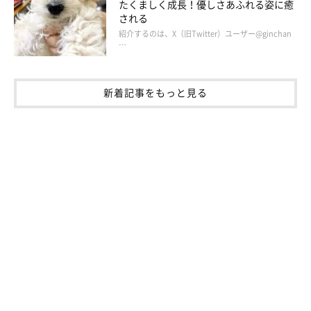
たくましく成長！優しさあふれる姿に癒
される
紹介するのは、X（旧Twitter）ユーザー@ginchan
…
新着記事をもっと見る
別の日のおやつを待つマヤちゃん。
@sleeping_maya
毎日“たまごせんべいの時間”になると、飼い主さんが声をかけ忘
れても定位置でスタンバイしているマヤちゃん。
「その姿がとて
も愛おしいです」
と、飼い主さんは話していました。
関連記事: