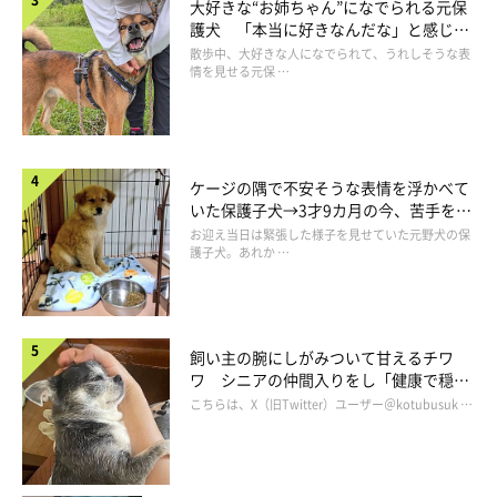
大好きな“お姉ちゃん”になでられる元保
護犬 「本当に好きなんだな」と感じる
表情にほっこり
散歩中、大好きな人になでられて、うれしそうな表
情を見せる元保 …
ケージの隅で不安そうな表情を浮かべて
いた保護子犬→3才9カ月の今、苦手を克
服し頼もしいコに成長！
お迎え当日は緊張した様子を見せていた元野犬の保
護子犬。あれか …
写真のその後は？
飼い主の腕にしがみついて甘えるチワ
ワ シニアの仲間入りをし「健康で穏や
かな暮らしが続いてほしい」と願う
こちらは、X（旧Twitter）ユーザー＠kotubusuk …