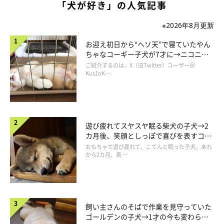
「犬が好き」の人気記事
「寝顔だけは子犬のころのまま可愛らしくて、つい昔を思い出し
て見入ってしまいます」
※2026年8月更新
お迎え初日から“ヘソ天”で寝ていたやん
ちゃなコーギー子犬が7才に→ニコニ
コ“コーギースマイル”が魅力のコに成
ご紹介するのは、X（旧Twitter）ユーザー＠
長！
Kus1oK …
遊び疲れてスヤスヤ眠る柴犬の子犬→2
カ月後、笑顔としっぽで喜びを表すコに
成長！
おもちゃで遊び疲れて、こてんと眠った子犬。あれ
から2カ月、表 …
飼い主さんのそばで作業を見守っていた
ゴールデンの子犬→1才の今も変わらな