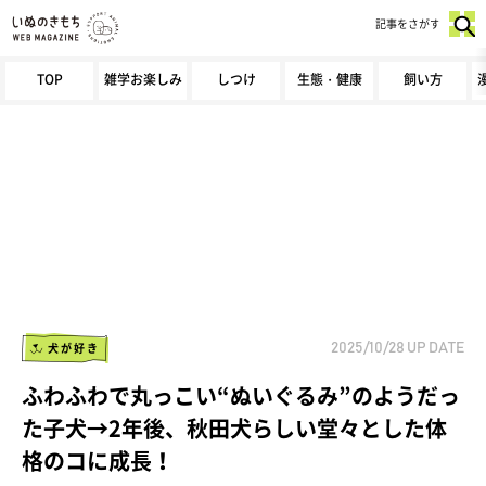
記事をさがす
TOP
雑学お楽しみ
しつけ
生態・健康
飼い方
犬が好き
2025/10/28
UP DATE
ふわふわで丸っこい“ぬいぐるみ”のようだっ
た子犬→2年後、秋田犬らしい堂々とした体
格のコに成長！