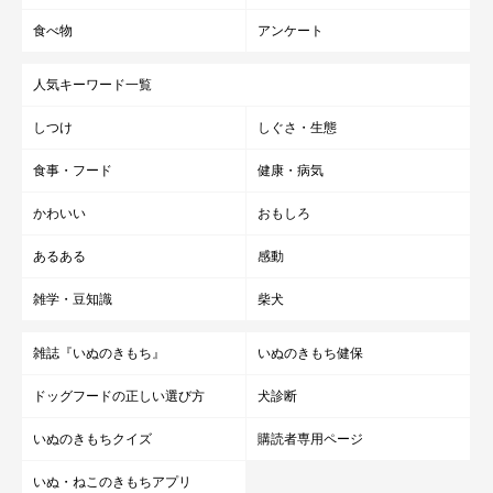
食べ物
アンケート
人気キーワード一覧
しつけ
しぐさ・生態
食事・フード
健康・病気
かわいい
おもしろ
あるある
感動
雑学・豆知識
柴犬
雑誌『いぬのきもち』
いぬのきもち健保
ドッグフードの正しい選び方
犬診断
いぬのきもちクイズ
購読者専用ページ
いぬ・ねこのきもちアプリ