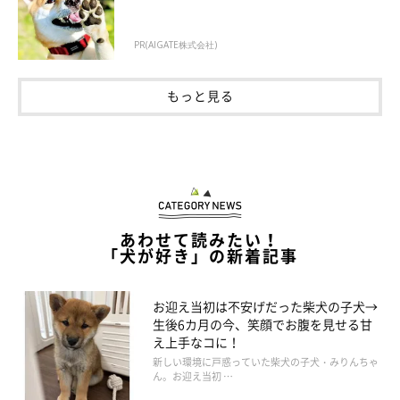
PR(AIGATE株式会社)
もっと見る
あわせて読みたい！
「犬が好き」の新着記事
お迎え当初は不安げだった柴犬の子犬→
生後6カ月の今、笑顔でお腹を見せる甘
え上手なコに！
日々成長するルナちゃんへの思い
新しい環境に戸惑っていた柴犬の子犬・みりんちゃ
ん。お迎え当初 …