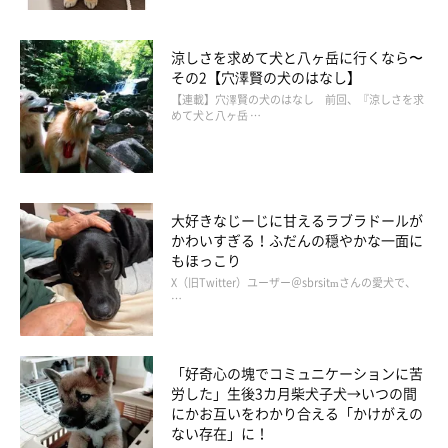
涼しさを求めて犬と八ヶ岳に行くなら〜
その2【穴澤賢の犬のはなし】
【連載】穴澤賢の犬のはなし 前回、『涼しさを求
めて犬と八ヶ岳 …
大好きなじーじに甘えるラブラドールが
かわいすぎる！ふだんの穏やかな一面に
もほっこり
X（旧Twitter）ユーザー＠sbrsitmさんの愛犬で、
…
「好奇心の塊でコミュニケーションに苦
労した」生後3カ月柴犬子犬→いつの間
にかお互いをわかり合える「かけがえの
ない存在」に！