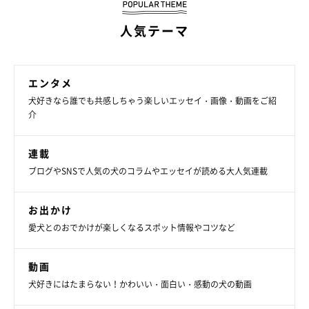
※この記事は投稿者さまに取材し、了承の上制作したものです。
人気テーマ
2025年10月時点の情報であり、現在と異なる場合があります。
エンタメ
犬好きなら誰でも共感しちゃう楽しいエッセイ・画像・動画をご紹
介
連載
ブログやSNSで人気の犬のコラムやエッセイが読める大人気連載
お出かけ
愛犬とのおでかけが楽しくなるスポット情報やコツなど
動画
犬好きにはたまらない！かわいい・面白い・感動の犬の動画