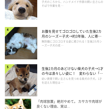
い“見守り隊”の姿にほっこり
子犬のころから、ハンドメイド作家の飼い主さんの
そばで作業を見 …
可愛い表情をするルナちゃん。
お腹を見せてゴロゴロしていた生後2カ
@luna20230414
月のシーズー子犬→約3年後、人に寄り
添う優しいコに成長した姿にほっこり
無防備にゴロゴロする姿に癒される！生後2カ月シ
そんなルナちゃんは“ツンデレっ子”に育ったそうで、その様子も
ーズー子犬の成 …
微笑ましいといいます。
飼い主さん：
生後2カ月のあどけない柴犬の子犬→1才
の今は凛々しい姿に！ 変わらない「く
「自分から近寄ってきたかと思えば、なでようとすると距離をと
りくりおめめ」にもほっこり
幼い表情で飼い主さんを見つめる柴犬の子犬。1才
る……まるで猫のような性格で、『触ってほしいの？ それとも
を迎えた現在は …
ほっといてほしいの？』とつい問いかけたくなってしまいます。
その気まぐれさに振り回されるのも、飼い主の毎日の楽しみにな
「肉球放置」絶対やめて。 カサカサ肉球が
良くない理由、実は...
っています」