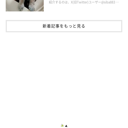
紹介するのは、X(旧Twitter)ユーザー@siba883 …
最高の笑顔！
新着記事をもっと見る
@luna20230414
日々成長するルナちゃんを間近で見つめるたびに、
「その瞬間の
尊さを実感する」
と語る飼い主さん。ルナちゃんとの今後につい
て、こんな思いを話してくれました。
飼い主さん：
「ルナの無邪気なしぐさや、新たに見せてくれる表情は、日常を
豊かに彩ってくれる宝物です。
このかけがえのない時間が、少し
でも長く続いてくれますように……
と、心から願っています」
写真提供・取材協力／
@luna20230414
さん／X（旧Twitter）
取材・文／雨宮カイ