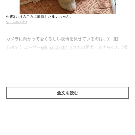
生後2カ月のころに撮影したルナちゃん。
@luna20230414
カメラに向かって愛くるしい表情を見せているのは、X（旧
Twitter）ユーザー
@luna20230414
さんの愛犬・ルナちゃん（撮
影時、生後2カ月／秋田犬）。垂れ耳とあどけない表情がなんと
も可愛らしいです。
子犬のルナちゃんをお迎えした当時について、飼い主さんはこう
振り返ります。
全文を読む
飼い主さん：
「ルナと初めて会ったのは、生後1カ月のころ。まだ幼さの残る
表情でこちらを見上げる姿に、
『こんなに可愛いコがこの世にい
るのか』
と胸を打たれたことを覚えています。