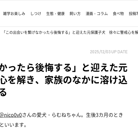
雑学お楽しみ
しつけ
生態・健康
飼い方
漫画・コラム
食べ物
投稿
「この出会いを繋げなかったら後悔する」と迎えた元保護子犬 徐々に警戒心を
2025/12/03
UP DATE
かったら後悔する」と迎えた元
心を解き、家族のなかに溶け込
る
＠nico0v0
さんの愛犬・らむねちゃん。生後3カ月のとき
といいます。