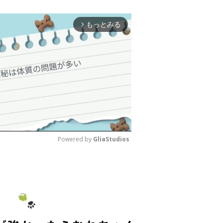
もっとみる
arrow_forward_ios
Powered by 
GliaStudios
M
u
t
e