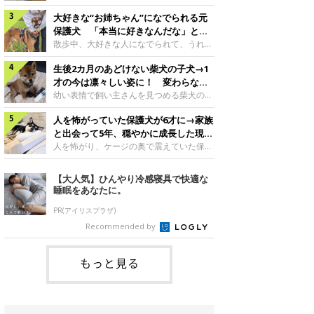
したのでしょうか。今回は、神楽ちゃんの
犬。あれから2カ月、表情や行動にさまざ
成長を飼い主さんと振り返ります！神楽ち
大好きな“お姉ちゃん”になでられる元
まな変化が見られるようになりました。遊
ゃんの成長について聞いた！お迎えから数
び疲れて眠る生後2カ月のなっちゃん遊び
保護犬 「本当に好きなんだな」と感
日後の神楽ちゃん（撮影時生後2カ月）＠
疲れた様子のなっちゃん。@Pkndg_紹介
じる表情にほっこり
散歩中、大好きな人になでられて、うれし
Kus1oKg2vsgdWS2――お迎え当初の神楽
するのは、X（旧Twitter）ユーザー
そうな表情を見せる元保護犬。甘えるよう
ちゃんの様子について教えてください。飼
@Pkndg_さんの愛犬・なっちゃん（取材
生後2カ月のあどけない柴犬の子犬→1
な姿に、見ているこちらまでほっこりしま
い主さん： 「お迎え当日から“ヘソ天”で寝
時、生後4カ月／柴犬）。こちらの写真
す。大好きな“お姉ちゃん”に甘える小次郎
才の今は凛々しい姿に！ 変わらない
るようなコでし
は、なっちゃんが生後2カ月のころに撮影
くん妹さんになでてもらい、うれしそうな
「くりくりおめめ」にもほっこり
幼い表情で飼い主さんを見つめる柴犬の子
された一枚です。この日、なっちゃんは家
表情を見せる小次郎くん（2026年6月撮
犬。1才を迎えた現在はすっかり成犬らし
族と一緒におもちゃで遊んでいました。た
影）。@mika_Jimmy紹介するのは、X（旧
人を怖がっていた保護犬が6才に→家族
くなりましたが、子犬のころから変わらな
くさん遊んで疲れたのか、その後は眠り始
Twitter）ユーザー@mika_Jimmyさんの愛
いところもあるそうです。家族に迎えたば
と出会って5年、穏やかに成長した現在
めたそうです。眠るなっちゃん。
犬・小次郎くん（撮影時5才）。こちら
かりの小さな慎之介くん生後2カ月の慎之
の姿にグッとくる
人を怖がり、ケージの奥で震えていた保護
@Pkndg_
は、飼い主さんの妹さんと一緒に散歩をし
介くん。@BLACKpurupuru紹介するの
犬。家族と出会って5年、今では笑顔を見
たときに撮影したという一枚です。この
は、X（旧Twitter）ユーザー
せ、飼い主さんの娘さんにも少しずつ心を
【大人気】ひんやり冷感寝具で快適な
日、飼い主さんは実家から自宅へ帰る途
@BLACKpurupuruさんの愛犬・慎之介く
開くようになりました。（写真左から）先
睡眠をあなたに。
中、妹さんと公園で待ち合わせ
ん（取材時1才／柴犬）です。こちらは、
住犬・ライナちゃん、レオナちゃん。
慎之介くんが生後2カ月のころ、家族に迎
@lina_and_leona紹介するのは、
PR(アイリスプラザ)
えて約2週間後に撮影された一枚。小さな
Instagramユーザー@lina_and_leonaさん
Recommended by
体とあどけない表情が印象的です。飼い主
の愛犬・レオナちゃん（取材時6才／柴犬
さんの夫に抱っこされる慎之介くん。@B
／写真右）です。穏やかで優しい表情を見
せる今の姿からは想像できませんが、レオ
もっと見る
ナちゃんには悲しい過去があるといいま
す。人が怖くてケージの中で震えていた家
に来て2日目のレオナちゃん。@