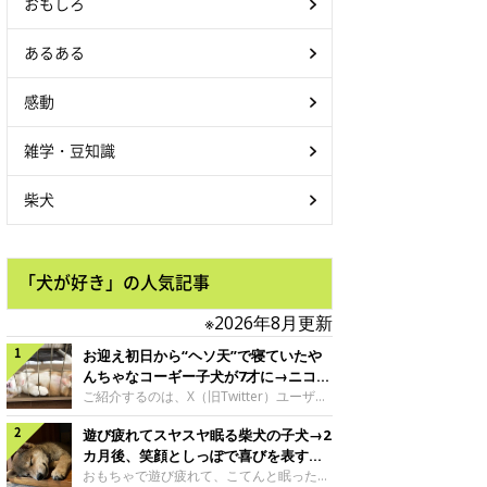
おもしろ
あるある
感動
雑学・豆知識
柴犬
「犬が好き」の人気記事
※2026年8月更新
お迎え初日から“ヘソ天”で寝ていたや
んちゃなコーギー子犬が7才に→ニコニ
コ“コーギースマイル”が魅力のコに成
ご紹介するのは、X（旧Twitter）ユーザー
＠Kus1oKg2vsgdWS2さんの愛犬でウェル
長！
遊び疲れてスヤスヤ眠る柴犬の子犬→2
シュ・コーギー・ペンブロークの神楽ちゃ
ん。今年の8月で7才になるという神楽ちゃ
カ月後、笑顔としっぽで喜びを表すコ
んですが、いったいどんな子犬時代を過ご
に成長！
おもちゃで遊び疲れて、こてんと眠った子