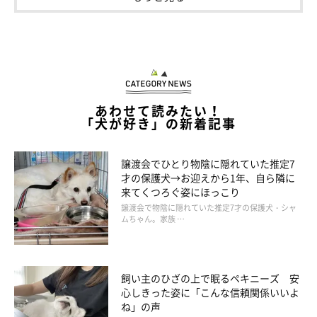
あわせて読みたい！
「犬が好き」の新着記事
譲渡会でひとり物陰に隠れていた推定7
才の保護犬→お迎えから1年、自ら隣に
来てくつろぐ姿にほっこり
譲渡会で物陰に隠れていた推定7才の保護犬・シャ
ムちゃん。家族 …
「癒しと幸せをくれる存在」
飼い主のひざの上で眠るペキニーズ 安
心しきった姿に「こんな信頼関係いいよ
ね」の声