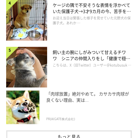
ケージの隅で不安そうな表情を浮かべて
いた保護子犬→3才9カ月の今、苦手を克
服し頼もしいコに成長！
お迎え当日は緊張した様子を見せていた元野犬の保
ご飯食べて満足気な様子のこひなちゃん
護子犬。あれか …
@kohina0506
お迎えして間もない頃は少し緊張している様子もあったようです
が、徐々に家にも慣れて、今では安心した様子でのんびり過ごし
飼い主の腕にしがみついて甘えるチワ
ているというこひなちゃん。
ワ シニアの仲間入りをし「健康で穏や
かな暮らしが続いてほしい」と願う
こちらは、X（旧Twitter）ユーザー＠kotubusuk …
そんなこひなちゃんにはこんな一面も...
飼い主さん：
「
穏やかで優しい性格ですが、とても食いしん坊なところも魅力
「肉球放置」絶対やめて。 カサカサ肉球が
良くない理由、実は...
です
。普段はのんびりしていますが、ご飯の時間になると元気に
アピールしてくるので、そのギャップもこひなさんの可愛いとこ
ろだと思っています」
PR(AIGATE株式会社)
もっと見る