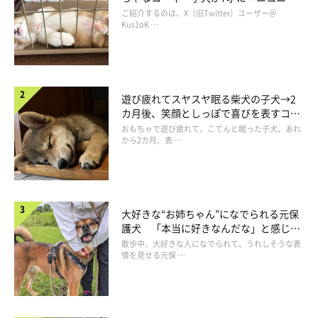
コ“コーギースマイル”が魅力のコに成
ご紹介するのは、X（旧Twitter）ユーザー＠
長！
Kus1oK …
こひなちゃんはどんなコ？
遊び疲れてスヤスヤ眠る柴犬の子犬→2
カ月後、笑顔としっぽで喜びを表すコに
成長！
おもちゃで遊び疲れて、こてんと眠った子犬。あれ
から2カ月、表 …
大好きな“お姉ちゃん”になでられる元保
護犬 「本当に好きなんだな」と感じる
表情にほっこり
散歩中、大好きな人になでられて、うれしそうな表
情を見せる元保 …