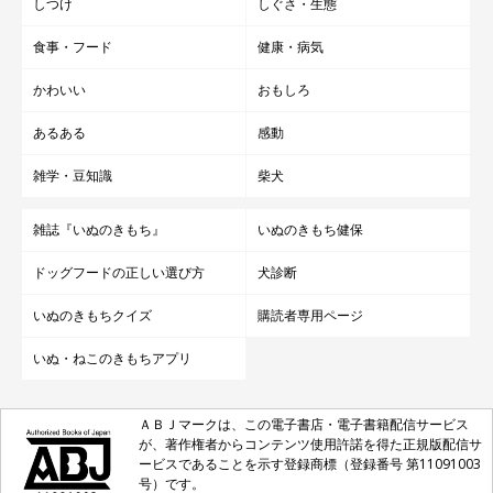
しつけ
しぐさ・生態
食事・フード
健康・病気
かわいい
おもしろ
あるある
感動
雑学・豆知識
柴犬
雑誌『いぬのきもち』
いぬのきもち健保
ドッグフードの正しい選び方
犬診断
いぬのきもちクイズ
購読者専用ページ
いぬ・ねこのきもちアプリ
ＡＢＪマークは、この電子書店・電子書籍配信サービス
が、著作権者からコンテンツ使用許諾を得た正規版配信サ
ービスであることを示す登録商標（登録番号 第11091003
号）です。