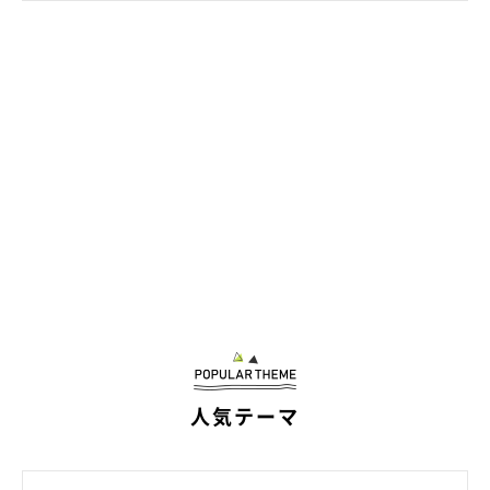
飼い主さん：
「
大切な家族であり、毎日の生活に癒しと幸せをくれる存在
で
す。これからも無理をさせず、こひなさんが安心して穏やかに過
ごせるように、一緒にゆっくりとした時間を重ねていきたいと思
っています」
写真提供・取材協力／
@kohina0506
さん／X（旧Twitter）
取材・文／COCO
※この記事は投稿者さまに取材し、了承の上制作したものです。
2026年3月時点の情報であり、現在と異なる場合があります。
人気テーマ