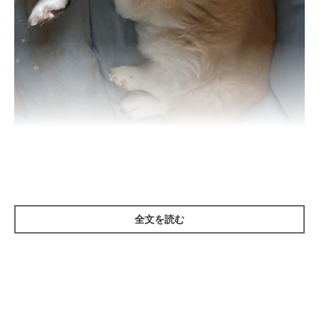
寝ているこひなちゃん
@kohina0506
紹介するのは、X（旧Twitter）ユーザー
@kohina0506
さんの愛
犬・こひなちゃん（取材時11才）。こちらは、ベッドの上で眠っ
全文を読む
ているこひなちゃんです。とても気持ちよさそうに眠っているこ
ひなちゃんを見て、飼い主さんは思わず写真を撮ったのだとか。
飼い主さん：
「体をあずけて完全にリラックスしているような寝方で、
安心し