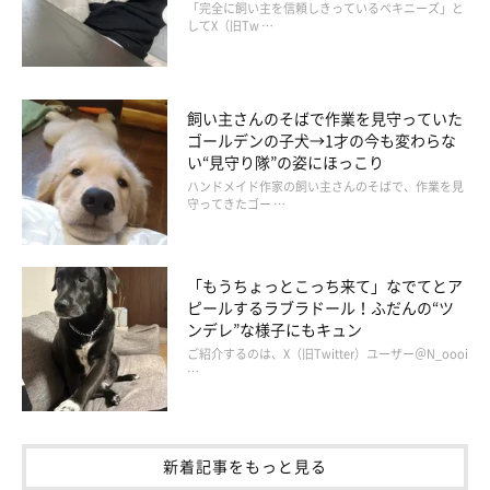
「完全に飼い主を信頼しきっているペキニーズ」と
してX（旧Tw …
飼い主さんのそばで作業を見守っていた
ゴールデンの子犬→1才の今も変わらな
い“見守り隊”の姿にほっこり
ハンドメイド作家の飼い主さんのそばで、作業を見
守ってきたゴー …
「もうちょっとこっち来て」なでてとア
ご飯を求めている様子のこひなちゃん
ピールするラブラドール！ふだんの“ツ
@kohina0506
ンデレ”な様子にもキュン
ご紹介するのは、X（旧Twitter）ユーザー＠N_oooi
…
最後に、飼い主さんにこひなちゃんはどのような存在で、これか
ら一緒にどのように暮らしていきたいか、今の思いを聞きまし
た。
新着記事をもっと見る