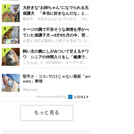
したのでしょうか。今回は、神楽ちゃんの
犬。あれから2カ月、表情や行動にさまざ
成長を飼い主さんと振り返ります！神楽ち
大好きな“お姉ちゃん”になでられる元
まな変化が見られるようになりました。遊
ゃんの成長について聞いた！お迎えから数
び疲れて眠る生後2カ月のなっちゃん遊び
保護犬 「本当に好きなんだな」と感
日後の神楽ちゃん（撮影時生後2カ月）＠
疲れた様子のなっちゃん。@Pkndg_紹介
じる表情にほっこり
散歩中、大好きな人になでられて、うれし
Kus1oKg2vsgdWS2――お迎え当初の神楽
するのは、X（旧Twitter）ユーザー
そうな表情を見せる元保護犬。甘えるよう
ちゃんの様子について教えてください。飼
@Pkndg_さんの愛犬・なっちゃん（取材
ケージの隅で不安そうな表情を浮かべ
な姿に、見ているこちらまでほっこりしま
い主さん： 「お迎え当日から“ヘソ天”で寝
時、生後4カ月／柴犬）。こちらの写真
す。大好きな“お姉ちゃん”に甘える小次郎
ていた保護子犬→3才9カ月の今、苦手
るようなコでし
は、なっちゃんが生後2カ月のころに撮影
くん妹さんになでてもらい、うれしそうな
を克服し頼もしいコに成長！
お迎え当日は緊張した様子を見せていた元
された一枚です。この日、なっちゃんは家
表情を見せる小次郎くん（2026年6月撮
野犬の保護子犬。あれから約3年半、苦手
族と一緒におもちゃで遊んでいました。た
影）。@mika_Jimmy紹介するのは、X（旧
飼い主の腕にしがみついて甘えるチワ
だったことを一つひとつ克服し、家族に寄
くさん遊んで疲れたのか、その後は眠り始
Twitter）ユーザー@mika_Jimmyさんの愛
り添う姿を見せています。お迎え当日、ケ
ワ シニアの仲間入りをし「健康で穏
めたそうです。眠るなっちゃん。
犬・小次郎くん（撮影時5才）。こちら
ージの隅で不安そうにお迎え当日のシルビ
やかな暮らしが続いてほしい」と願う
こちらは、X（旧Twitter）ユーザー＠
@Pkndg_
は、飼い主さんの妹さんと一緒に散歩をし
アちゃん。@nemonemotos今回紹介する
kotubusuke617さんが投稿した写真。写
たときに撮影したという一枚です。この
のは、X（旧Twitter）ユーザー
っているのは、愛犬でチワワのつぶしゃん
堅牢さ・コスパだけじゃない最新「arr
日、飼い主さんは実家から自宅へ帰る途
@nemonemotosさんの愛犬・シルビアち
（本名：こつぶちゃん）です。飼い主さん
ows」事情
中、妹さんと公園で待ち合わせ
ゃん（撮影当時、生後推定2カ月）。飼い
の腕にしがみつくつぶしゃん（撮影時6
主さんが「#最初に撮った一枚」として投
才）＠kotubusuke617撮影当時の状況に
PR(arrows)
稿した写真には、ケージの隅で不安そうな
ついて伺うと、飼い主さんはこう教えてく
Recommended by
表情を浮かべるシルビアちゃんの姿が写っ
れました。飼い主さん： 「ある休日のこ
ていました。こちらは、保護犬だったシル
とです。私がソファに座った途端にひざの
上にのってきたので、そのままなでながら
もっと見る
テレビを見ていたのですが、微動だにしな
いので気になって見てみると、腕にしがみ
つくような形で気持ちよさそうに