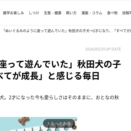
雑学お楽しみ
しつけ
生態・健康
飼い方
漫画・コラム
食べ物
投稿
「ぬいぐるみのように座って遊んでいた」秋田犬の子犬→2才になり、「すべてが
2026/05/21
UP DATE
座って遊んでいた」秋田犬の子
べてが成長」と感じる毎日
犬。2才になった今も愛らしさはそのままに、おとなの秋
もっとみる
arrow_forward_ios