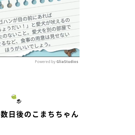
Powered by 
GliaStudios
M
u
t
e
て数日後のこまちちゃん