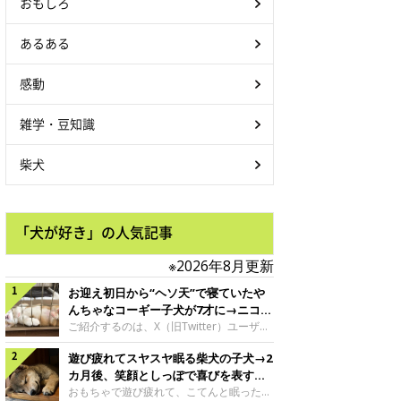
おもしろ
あるある
感動
雑学・豆知識
柴犬
「犬が好き」の人気記事
※2026年8月更新
お迎え初日から“ヘソ天”で寝ていたや
んちゃなコーギー子犬が7才に→ニコニ
コ“コーギースマイル”が魅力のコに成
ご紹介するのは、X（旧Twitter）ユーザー
＠Kus1oKg2vsgdWS2さんの愛犬でウェル
長！
遊び疲れてスヤスヤ眠る柴犬の子犬→2
シュ・コーギー・ペンブロークの神楽ちゃ
ん。今年の8月で7才になるという神楽ちゃ
カ月後、笑顔としっぽで喜びを表すコ
んですが、いったいどんな子犬時代を過ご
に成長！
おもちゃで遊び疲れて、こてんと眠った子