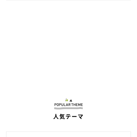
との関わりは、まだまだ難しいという状況です。でも、とても賢
いところもあり、貫太朗にとって都合のいい言葉は聞き逃しませ
ん」
人気テーマ