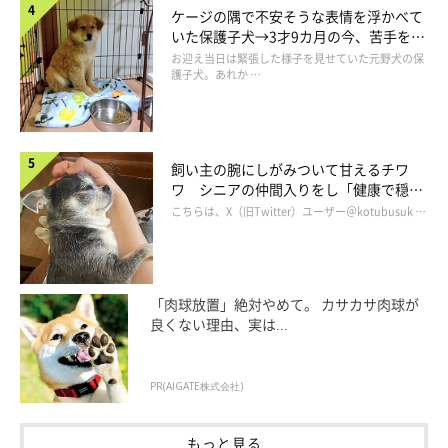
ケージの隅で不安そうな表情を浮かべて
でも、トレーナーさんをつけてトレーニングを頑張り、ゆっくり
いた保護子犬→3才9カ月の今、苦手を克
服し頼もしいコに成長！
お迎え当日は緊張した様子を見せていた元野犬の保
少しずつですが、できることが増えていったのです。そんな成長
護子犬。あれか …
していく貫太朗の姿に、とても感動したことを覚えています」
飼い主の腕にしがみついて甘えるチワ
ワ シニアの仲間入りをし「健康で穏や
かな暮らしが続いてほしい」と願う
こちらは、X（旧Twitter）ユーザー＠kotubusuk …
「肉球放置」絶対やめて。 カサカサ肉球が
良くない理由、実は...
PR(AIGATE株式会社)
もっと見る