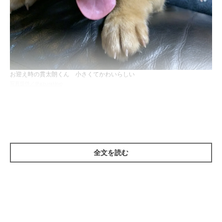
お迎え時の貫太朗くん 小さくてかわいらしい
写真提供／＠azurakkyo
貫太朗くんをお迎えする前、これまで4頭の犬と生活した経験を
もつ飼い主さん。貫太朗くんをお迎えしたのには、次のような経
緯があったといいます。
全文を読む
飼い主さん：
「最後のコを亡くしたあと、家族全員がペットロスになり、辛い
時期を過ごしました。それから2年ほど経った昨年、少しずつ悲
しみも癒えてきた頃に『やはり犬のいる生活を送りたい』と家族
全員が考えるようになったのが、お迎えのきっかけです。