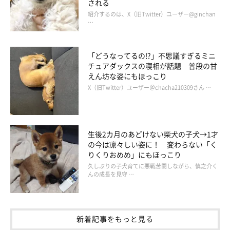
される
紹介するのは、X（旧Twitter）ユーザー@ginchan
…
「どうなってるの!?」不思議すぎるミニ
チュアダックスの寝相が話題 普段の甘
えん坊な姿にもほっこり
X（旧Twitter）ユーザー＠chacha210309さん …
最近の貫太朗くんの様子 ニコニコでかわいい
写真提供／＠azurakkyo
生後2カ月のあどけない柴犬の子犬→1才
の今は凛々しい姿に！ 変わらない「く
こうして飼い主さんのもとで成長していった貫太朗くんも、現在
りくりおめめ」にもほっこり
は生後9カ月に。最近の様子については、こんなことを教えてく
久しぶりの子犬育てに悪戦苦闘しながら、慎之介く
れました。
んの成長を見守 …
飼い主さん：
「今でもとても臆病な性格なので、家族以外の人やほかの犬たち
新着記事をもっと見る