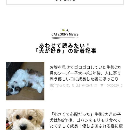
生後9カ月になった貫太朗くん
あわせて読みたい！
「犬が好き」の新着記事
お腹を見せてゴロゴロしていた生後2カ
月のシーズー子犬→約3年後、人に寄り
添う優しいコに成長した姿にほっこり
紹介するのは、X（旧Twitter）ユーザー@doggy_c
…
「小さくて心配だった」生後2カ月の子
犬は約6年後、ゴハンをモリモリ食べて
たくましく成長！優しさあふれる姿に癒