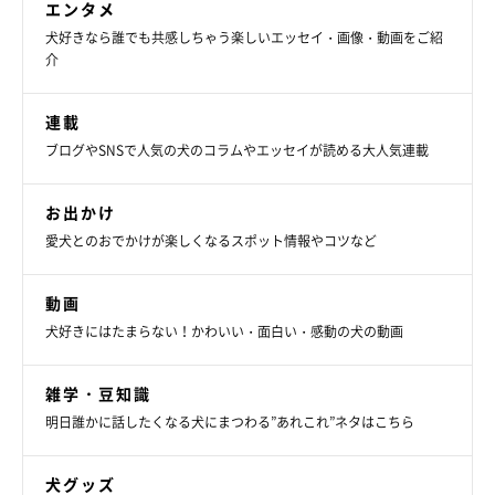
エンタメ
犬好きなら誰でも共感しちゃう楽しいエッセイ・画像・動画をご紹
介
連載
ブログやSNSで人気の犬のコラムやエッセイが読める大人気連載
お出かけ
ゴロ～ンとおなかを見せ、大好きなおやつを待つ貫太朗くん
愛犬とのおでかけが楽しくなるスポット情報やコツなど
写真提供／＠azurakkyo
動画
飼い主さん：
犬好きにはたまらない！かわいい・面白い・感動の犬の動画
「とくに『おやつ』という言葉には敏感で、『おやつ』と聞く
と、オテ→オカワリ→フセ→ゴロ～ンのルーティンを、こちらが
雑学・豆知識
指示する前からひとりで披露してくれます。
明日誰かに話したくなる犬にまつわる”あれこれ”ネタはこちら
ゴロ～ンと“ヘソ天”しながらおやつを待ってこちらを熱く見つめ
犬グッズ