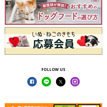
穏やかな表情の貫太朗くん 幸せに暮らす様子が伝わってくる
＠azurakkyo
そんな貫太朗くんとの暮らしについて、「今までのコたちでは考
えられないような行動がたくさんあり、今も驚かされることばか
りです」と話す飼い主さん。最後に、こんな思いを聞かせてくれ
FOLLOW US
ました。
飼い主さん：
「保護団体の方から成犬時は15kgほどになると言われていまし
たが、とてもスクスク育って現在は24kgになりました。大型犬