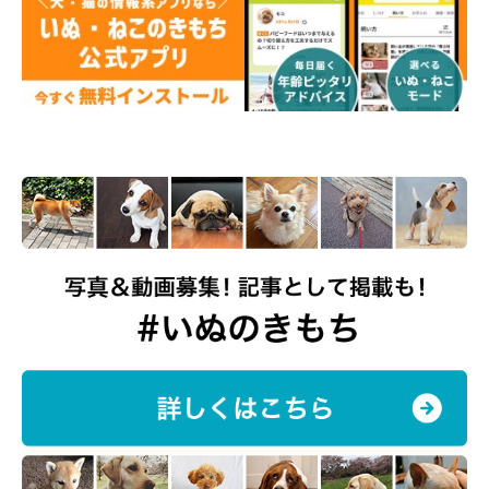
好きなわが家にとってはうれしい誤算です。
大好きなおやつを夢中で頬張る姿や、おめめをキュルキュルさせ
ながら遊びに誘ってくる姿、夜にピッタリと寄り添って眠る姿な
どを見ると、たまらなく愛しいと感じます。
まだまだできないこと、苦手なこともたくさんありますが、これ
からも一緒に成長していきたいと思っています。貫太朗には改め
て『大好きだよ、愛してるよ、ずっとずっと幸せに暮らそうね』
と伝えたいです」
写真提供・取材協力／
＠azurakkyo
さん／X（旧Twitter）
取材・文／長谷部サチ
※この記事は投稿者さまに取材し、了承の上制作したものです。
2026年6月時点の情報であり、現在と異なる場合があります。