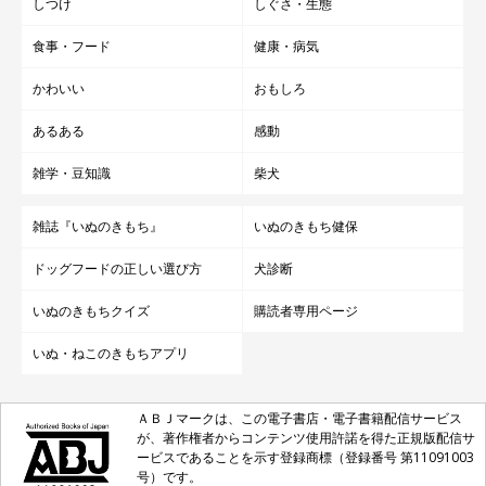
しつけ
しぐさ・生態
食事・フード
健康・病気
かわいい
おもしろ
あるある
感動
雑学・豆知識
柴犬
雑誌『いぬのきもち』
いぬのきもち健保
ドッグフードの正しい選び方
犬診断
いぬのきもちクイズ
購読者専用ページ
いぬ・ねこのきもちアプリ
ＡＢＪマークは、この電子書店・電子書籍配信サービス
が、著作権者からコンテンツ使用許諾を得た正規版配信サ
ービスであることを示す登録商標（登録番号 第11091003
号）です。