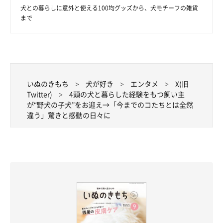
る姿には、毎度おかしくて笑ってしまいますし、かわいくて仕方
犬との暮らしに意外と使える100均グッズから、犬モチーフの雑貨
ないなと感じます」
まで
いぬのきもち
犬が好き
エンタメ
X(旧
Twitter)
4頭の犬と暮らした経験をもつ飼い主
が“野犬の子犬”をお迎え→「今までのコたちとは全然
違う」驚きと感動の日々に
貫太朗くんへの思い