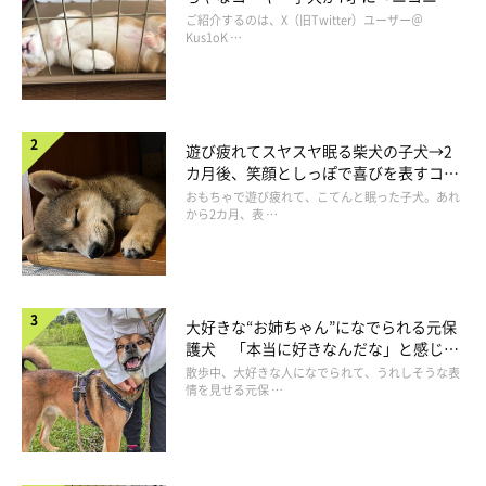
コ“コーギースマイル”が魅力のコに成
ご紹介するのは、X（旧Twitter）ユーザー＠
長！
Kus1oK …
遊び疲れてスヤスヤ眠る柴犬の子犬→2
カ月後、笑顔としっぽで喜びを表すコに
成長！
おもちゃで遊び疲れて、こてんと眠った子犬。あれ
から2カ月、表 …
生後4カ月頃の貫太朗くん この頃から垂れ耳だった耳が徐々に立ち耳に
大好きな“お姉ちゃん”になでられる元保
写真提供／＠azurakkyo
護犬 「本当に好きなんだな」と感じる
表情にほっこり
散歩中、大好きな人になでられて、うれしそうな表
情を見せる元保 …
飼い主さん：
「また、お迎え当初は臆病な性格ゆえ、パニックを起こすことも
ありました。